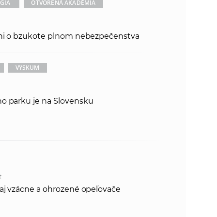
k
GIA
OTVORENÁ AKADÉMIA
o
n
c
rni o bzukote plnom nebezpečenstva
h
k
S
A
VÝSKUM
a
V
c
o parku je na Slovensku
h
S
A
t
 aj vzácne a ohrozené opeľovače
V