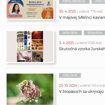
POPULARIZÁCIA
ZOOLÓ
30. 4. 2025
| videné 775-krát
V májovej SAVinci kavia
GEOLÓGIA
ZOOLÓGIA
3. 4. 2025
| videné 1018-krát
Skutočná vzorka Jurskéh
ZOOLÓGIA
23. 10. 2024
| videné 1454-krá
V biopásoch sa ukrývajú