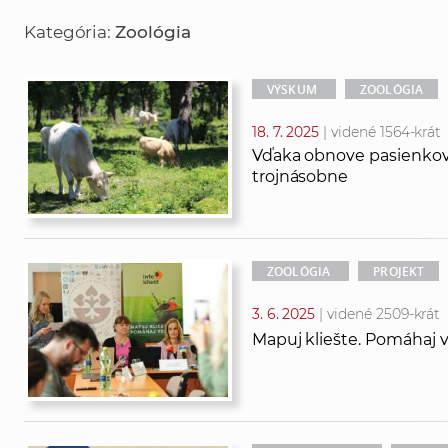
ľ
ľ
Kategória:
Zoológia
a
a
d
d
á
a
VÝSKUM
ZOOLÓGIA
v
ť
18. 7. 2025
| videné 1564-krát
a
t
Vďaka obnove pasienkovéh
n
e
trojnásobne
i
x
e
t
ZOOLÓGIA
PROJEKT
3. 6. 2025
| videné 2509-krát
Mapuj kliešte. Pomáhaj 