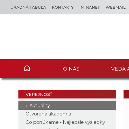
ÚRADNÁ TABUĽA
KONTAKTY
INTRANET
WEBMAIL
O NÁS
VEDA 
VEREJNOSŤ
Aktuality
Otvorená akadémia
Čo ponúkame - Najlepšie výsledky