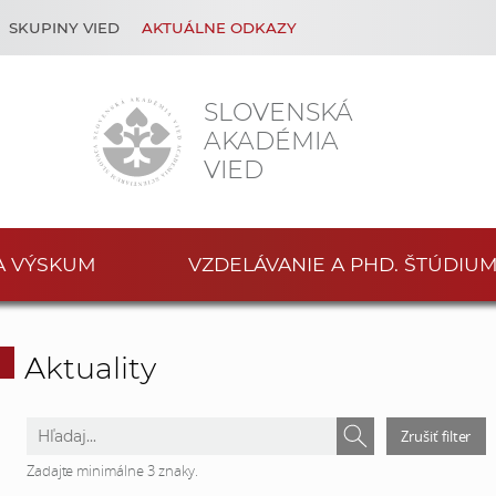
SKUPINY VIED
AKTUÁLNE ODKAZY
SLOVENSKÁ
AKADÉMIA
VIED
A VÝSKUM
VZDELÁVANIE A PHD. ŠTÚDIU
Aktuality
V
V
Zrušiť filter
y
y
Zadajte minimálne 3 znaky.
h
h