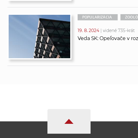
POPULARIZÁCIA
ZOOLÓ
19. 8. 2024
| videné 735-krát
Veda SK: Opeľovače v ro