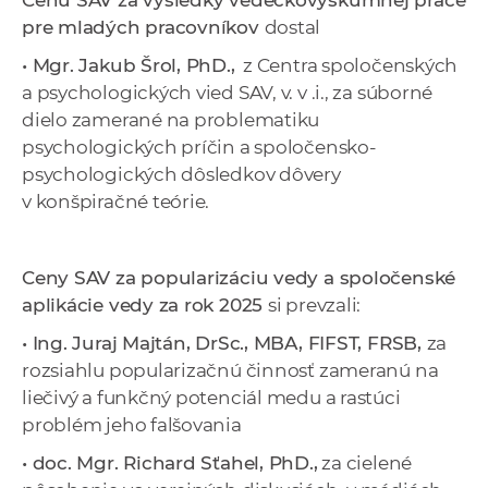
Cenu SAV za výsledky vedeckovýskumnej práce
pre mladých pracovníkov
dostal
• Mgr. Jakub Šrol, PhD.,
z Centra spoločenských
a psychologických vied SAV, v. v .i., za súborné
dielo zamerané na problematiku
psychologických príčin a spoločensko-
psychologických dôsledkov dôvery
v konšpiračné teórie.
Ceny SAV za popularizáciu vedy a spoločenské
aplikácie vedy za rok 2025
si prevzali:
• Ing. Juraj Majtán, DrSc., MBA, FIFST, FRSB,
za
rozsiahlu popularizačnú činnosť zameranú na
liečivý a funkčný potenciál medu a rastúci
problém jeho falšovania
• doc. Mgr. Richard Sťahel, PhD.,
za cielené