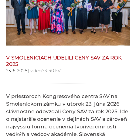
e
v
p
r
a
c
o
v
V SMOLENICIACH UDELILI CENY SAV ZA ROK
2025
n
23. 6. 2026
| videné 3140-krát
í
č
k
a
V priestoroch Kongresového centra SAV na
c
Smolenickom zámku v utorok 23. júna 2026
h
slávnostne odovzdali Ceny SAV za rok 2025. Ide
a
o najstaršie ocenenie v dejinách SAV a zároveň
p
najvyššiu formu ocenenia tvorivej činnosti
r
vedkýň a vedcov akadémie. Slovenská