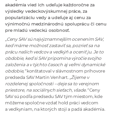
a
akadémia vied ich udeľuje každoročne za
c
výsledky vedeckovýskumnej práce, za
o
popularizáciu vedy a udeľuje aj cenu za
v
výnimočnú medzinárodnú spoluprácu či cenu
n
pre mladú vedeckú osobnosť.
í
„Ceny SAV sú najvýznamnejším ocenením SAV,
k
keď máme možnosť zastaviť sa, pozrieť sa na
o
prácu našich vedcov a vedkýň a oceniť ju. Je to
c
obdobie, keď si SAV pripomína výročie svojho
h
založenia a v týchto časoch aj veľmi dynamické
S
obdobie,“
konštatoval v slávnostnom príhovore
A
predseda SAV Martin Venhart.
„Žijeme v
V
rozdelenej spoločnosti – deje sa to verejnom
priestore, na sociálnych sieťach, všade.“
Ceny
SAV sú podľa predsedu SAV tým miestom, kde
môžeme spoločne vzdať hold práci vedcom
a vedkyniam, na ktorých stojí a padá akadémia.