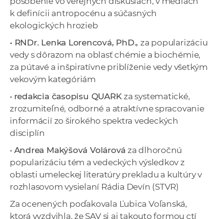
pôsobenie vo verejných diskusiách, v médiách
k definícii antropocénu a súčasných
ekologických hrozieb
• RNDr. Lenka Lorencová, PhD.,
za popularizáciu
vedy s dôrazom na oblasť chémie a biochémie,
za pútavé a inšpiratívne priblíženie vedy všetkým
vekovým kategóriám
•
redakcia časopisu QUARK
za systematické,
zrozumiteľné, odborné a atraktívne spracovanie
informácií zo širokého spektra vedeckých
disciplín
•
Andrea Makýšová Volárová
za dlhoročnú
popularizáciu tém a vedeckých výsledkov z
oblasti umeleckej literatúry prekladu a kultúry v
rozhlasovom vysielaní Rádia Devín (STVR)
Za ocenených poďakovala Ľubica Voľanská,
ktorá vyzdvihla, že SAV si aj takouto formou ctí