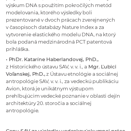
výskum DNA s použitím pokročilých metód
modelovania, ktorého výsledky boli
prezentované v dvoch prácach zverejnených
v časopisoch databázy Nature Index a za
vytvorenie elastického modelu DNA, na ktorý
bola podaná medzinárodná PCT patentová
prihláška.
• PhDr. Kataríne Haberlandovej, PhD.,
z Historického ústavu SAV, v. v. i., a
Mgr. Ľubici
Voľanskej, PhD.,
z Ústavu etnológie a sociálnej
antropológie SAV, v. v. i., za vedeckú publikáciu
Avion, ktorá je unikátnym výstupom
prehlbujúcim vedecké poznanie v oblasti dejín
architektúry 20. storočia a sociálnej
antropológie.