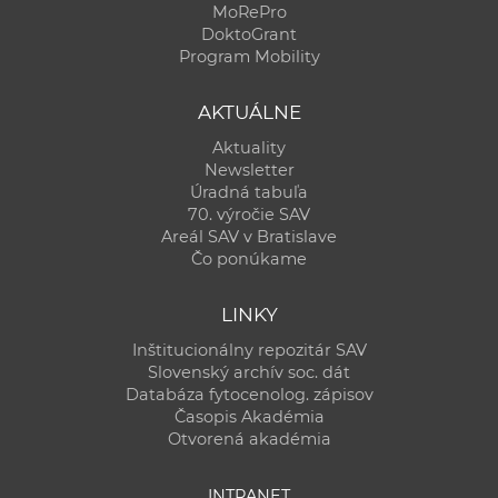
MoRePro
DoktoGrant
Program Mobility
AKTUÁLNE
Aktuality
Newsletter
Úradná tabuľa
70. výročie SAV
Areál SAV v Bratislave
Čo ponúkame
LINKY
Inštitucionálny repozitár SAV
Slovenský archív soc. dát
Databáza fytocenolog. zápisov
Časopis Akadémia
Otvorená akadémia
INTRANET