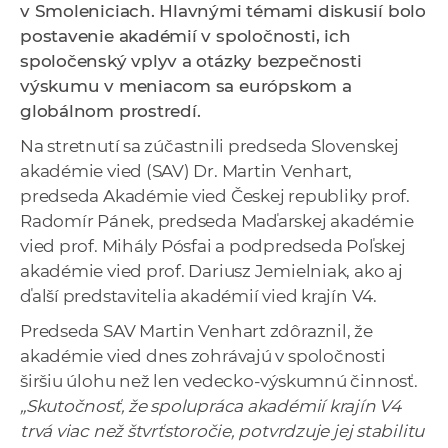
v Smoleniciach. Hlavnými témami diskusií bolo
a
postavenie akadémií v spoločnosti, ich
c
spoločenský vplyv a otázky bezpečnosti
o
výskumu v meniacom sa európskom a
v
globálnom prostredí.
n
í
Na stretnutí sa zúčastnili predseda Slovenskej
k
akadémie vied (SAV) Dr. Martin Venhart,
o
predseda Akadémie vied Českej republiky prof.
c
Radomír Pánek, predseda Maďarskej akadémie
h
vied prof. Mihály Pósfai a podpredseda Poľskej
S
akadémie vied prof. Dariusz Jemielniak, ako aj
A
ďalší predstavitelia akadémií vied krajín V4.
V
Predseda SAV Martin Venhart zdôraznil, že
akadémie vied dnes zohrávajú v spoločnosti
širšiu úlohu než len vedecko-výskumnú činnosť.
„Skutočnosť, že spolupráca akadémií krajín V4
trvá viac než štvrťstoročie, potvrdzuje jej stabilitu