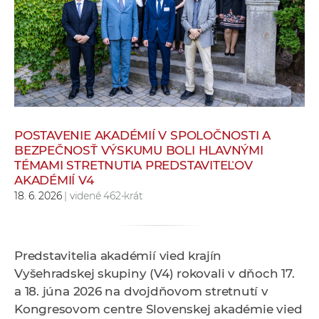
e
v
p
r
a
c
o
v
POSTAVENIE AKADÉMIÍ V SPOLOČNOSTI A
BEZPEČNOSŤ VÝSKUMU BOLI HLAVNÝMI
n
TÉMAMI STRETNUTIA PREDSTAVITEĽOV
í
AKADÉMIÍ V4
č
18. 6. 2026
| videné 462-krát
k
a
c
Predstavitelia akadémií vied krajín
h
Vyšehradskej skupiny (V4) rokovali v dňoch 17.
a
a 18. júna 2026 na dvojdňovom stretnutí v
p
Kongresovom centre Slovenskej akadémie vied
r