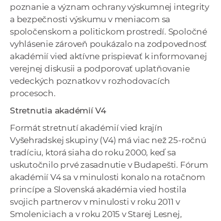
poznanie a význam ochrany výskumnej integrity
a bezpečnosti výskumu v meniacom sa
spoločenskom a politickom prostredí. Spoločné
vyhlásenie zároveň poukázalo na zodpovednosť
akadémií vied aktívne prispievať k informovanej
verejnej diskusii a podporovať uplatňovanie
vedeckých poznatkov v rozhodovacích
procesoch.
Stretnutia akadémií V4
Formát stretnutí akadémií vied krajín
Vyšehradskej skupiny (V4) má viac než 25-ročnú
tradíciu, ktorá siaha do roku 2000, keď sa
uskutočnilo prvé zasadnutie v Budapešti. Fórum
akadémií V4 sa v minulosti konalo na rotačnom
princípe a Slovenská akadémia vied hostila
svojich partnerov v minulosti v roku 2011 v
Smoleniciach a v roku 2015 v Starej Lesnej,