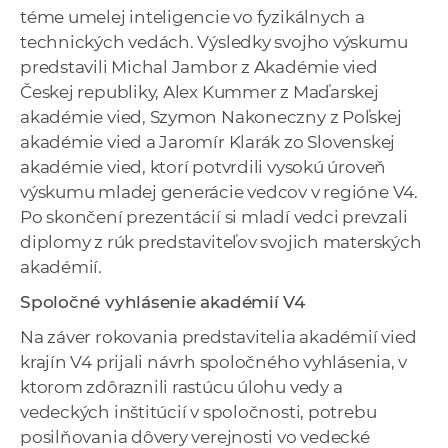
téme umelej inteligencie vo fyzikálnych a
technických vedách. Výsledky svojho výskumu
predstavili Michal Jambor z Akadémie vied
Českej republiky, Alex Kummer z Maďarskej
akadémie vied, Szymon Nakoneczny z Poľskej
akadémie vied a Jaromír Klarák zo Slovenskej
akadémie vied, ktorí potvrdili vysokú úroveň
výskumu mladej generácie vedcov v regióne V4.
Po skončení prezentácií si mladí vedci prevzali
diplomy z rúk predstaviteľov svojich materských
akadémií.
Spoločné vyhlásenie akadémií V4
Na záver rokovania predstavitelia akadémií vied
krajín V4 prijali návrh spoločného vyhlásenia, v
ktorom zdôraznili rastúcu úlohu vedy a
vedeckých inštitúcií v spoločnosti, potrebu
posilňovania dôvery verejnosti vo vedecké