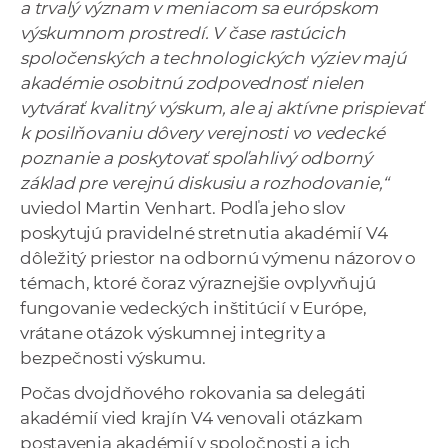
a trvalý význam v meniacom sa európskom
výskumnom prostredí. V čase rastúcich
spoločenských a technologických výziev majú
akadémie osobitnú zodpovednosť nielen
vytvárať kvalitný výskum, ale aj aktívne prispievať
k posilňovaniu dôvery verejnosti vo vedecké
poznanie a poskytovať spoľahlivý odborný
základ pre verejnú diskusiu a rozhodovanie,“
uviedol Martin Venhart. Podľa jeho slov
poskytujú pravidelné stretnutia akadémií V4
dôležitý priestor na odbornú výmenu názorov o
témach, ktoré čoraz výraznejšie ovplyvňujú
fungovanie vedeckých inštitúcií v Európe,
vrátane otázok výskumnej integrity a
bezpečnosti výskumu.
Počas dvojdňového rokovania sa delegáti
akadémií vied krajín V4 venovali otázkam
postavenia akadémií v spoločnosti a ich