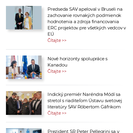
Predseda SAV apeloval v Bruseli na
zachovanie rovnakých podmienok
hodnotenia a zdroja financovania
ERC projektov pre všetkých vedcov v
EÚ
Čítajte >>
Nové horizonty spolupráce s
Kanadou
Čítajte >>
Indický premiér Naréndra Módí sa
stretol s riaditeľom Ústavu svetovej
literatúry SAV Róbertom Gáfrikom
Čítajte >>
Prezident SR Peter Pellegrini sa v