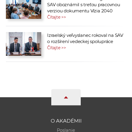
SAV oboznámil s treťou pracovnou
verziou dokumentu Vízia 2040
Čítajte >>
Izraelský veľvyslanec rokoval na SAV
o rozšírení vedeckej spolupráce
Čítajte >>
O AKADÉMII
Poslanie