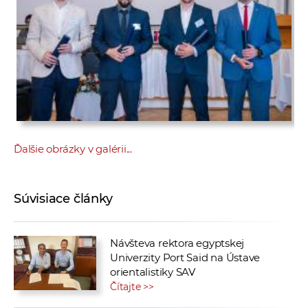
Ďalšie obrázky v galérii...
Súvisiace články
Návšteva rektora egyptskej
Univerzity Port Said na Ústave
orientalistiky SAV
Čítajte >>