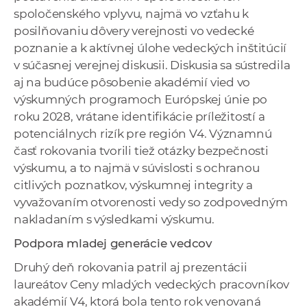
spoločenského vplyvu, najmä vo vzťahu k
posilňovaniu dôvery verejnosti vo vedecké
poznanie a k aktívnej úlohe vedeckých inštitúcií
v súčasnej verejnej diskusii. Diskusia sa sústredila
aj na budúce pôsobenie akadémií vied vo
výskumných programoch Európskej únie po
roku 2028, vrátane identifikácie príležitostí a
potenciálnych rizík pre región V4. Významnú
časť rokovania tvorili tiež otázky bezpečnosti
výskumu, a to najmä v súvislosti s ochranou
citlivých poznatkov, výskumnej integrity a
vyvažovaním otvorenosti vedy so zodpovedným
nakladaním s výsledkami výskumu.
Podpora mladej generácie vedcov
Druhý deň rokovania patril aj prezentácii
laureátov Ceny mladých vedeckých pracovníkov
akadémií V4, ktorá bola tento rok venovaná