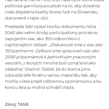
politická garnitúra používať na to, aby dosiahla
ciele zlepšenia kvality života ľudí na Slovensku
stanovené v tejto vízii.
Predseda SAV opísal tvorbu dokumentu Vízia
2040 ako veľmi široký participatívny proces so
zapojením viac ako 350 odborníkov z
najrôznejších oblastí.
„Diskutovali sme s viac ako
150 partnermi. Celkovo sme spracovali viac ako
2000 pripomienok k jednotlivým pracovným
verziám, z ktorých mnohé boli označené ako
zásadné,“
doplnil. Dodal, že do konca júna
odovzdá SAV finálnu verziu materiálu tak, aby
mohla v lete prejsť odbornou oponentúrou a ku
koncu leta ju mohla schváliť vláda.
Zdroj: TASR