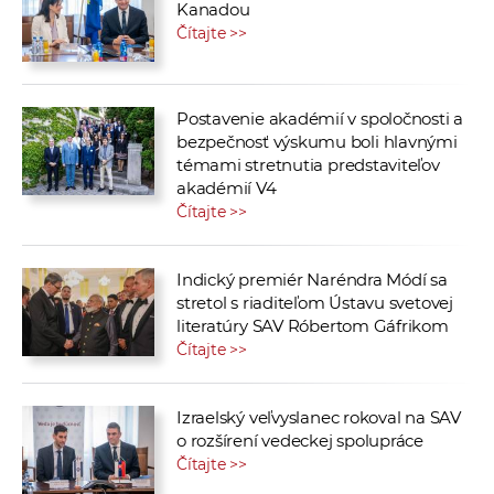
Kanadou
Čítajte >>
Postavenie akadémií v spoločnosti a
bezpečnosť výskumu boli hlavnými
témami stretnutia predstaviteľov
akadémií V4
Čítajte >>
Indický premiér Naréndra Módí sa
stretol s riaditeľom Ústavu svetovej
literatúry SAV Róbertom Gáfrikom
Čítajte >>
Izraelský veľvyslanec rokoval na SAV
o rozšírení vedeckej spolupráce
Čítajte >>