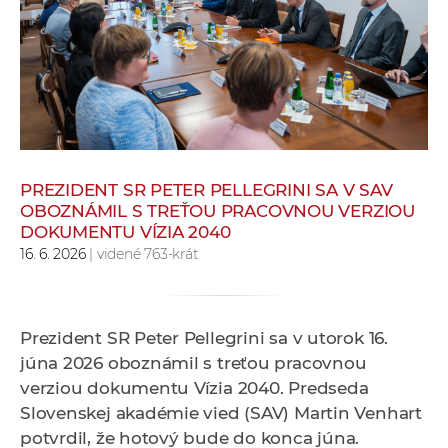
e
v
p
r
a
c
o
v
PREZIDENT SR PETER PELLEGRINI SA V SAV
OBOZNÁMIL S TREŤOU PRACOVNOU VERZIOU
n
DOKUMENTU VÍZIA 2040
í
16. 6. 2026
| videné 763-krát
č
k
a
Prezident SR Peter Pellegrini sa v utorok 16.
c
júna 2026 oboznámil s treťou pracovnou
h
verziou dokumentu Vízia 2040. Predseda
a
Slovenskej akadémie vied (SAV) Martin Venhart
p
potvrdil, že hotový bude do konca júna.
r