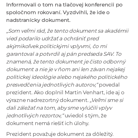
Informovali o tom na tlačovej konferencii po
a
spoločnom rokovaní. Vyzdvihli, že ide o
c
nadstranícky dokument.
o
v
„Som veľmi rád, že tento dokument sa akadémii
n
vied podarilo udržať a ochrániť pred
í
akýmikoľvek politickými vplyvmi, čo mi
k
garantoval a potvrdil aj pán predseda SAV. To
o
znamená, že tento dokument je čisto odborný
c
dokument a nie je v ňom ani len závan nejakej
h
politickej ideológie alebo nejakého politického
S
presvedčenia jednotlivých autorov,“
povedal
A
prezident. Ako doplnil Martin Venhart, ide aj o
V
výrazne nadrezortný dokument.
„Veľmi sme si
dali záležať na tom, aby sme vylúčili vplyv
jednotlivých rezortov,“
uviedol s tým, že
dokument nemá riešiť ich úlohy.
Prezident považuje dokument za dôležitý.