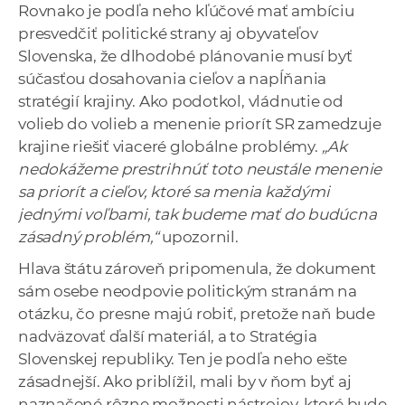
Rovnako je podľa neho kľúčové mať ambíciu
presvedčiť politické strany aj obyvateľov
Slovenska, že dlhodobé plánovanie musí byť
súčasťou dosahovania cieľov a napĺňania
stratégií krajiny. Ako podotkol, vládnutie od
volieb do volieb a menenie priorít SR zamedzuje
krajine riešiť viaceré globálne problémy.
„Ak
nedokážeme prestrihnúť toto neustále menenie
sa priorít a cieľov, ktoré sa menia každými
jednými voľbami, tak budeme mať do budúcna
zásadný problém,“
upozornil.
Hlava štátu zároveň pripomenula, že dokument
sám osebe neodpovie politickým stranám na
otázku, čo presne majú robiť, pretože naň bude
nadväzovať ďalší materiál, a to Stratégia
Slovenskej republiky. Ten je podľa neho ešte
zásadnejší. Ako priblížil, mali by v ňom byť aj
naznačené rôzne možnosti nástrojov, ktoré bude