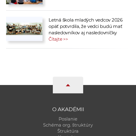
Letná škola mladých vedcov 2026
opäť potvrdila, že vedci budú mať
nasledovníkov aj nasledovníčky
Čítajte >>
O AKADÉMII
Poslanie
Schéma org. štruktúry
Štruktúra