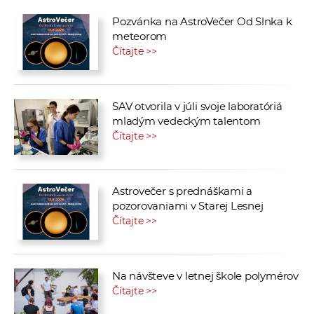
Pozvánka na AstroVečer Od Slnka k
meteorom
Čítajte >>
SAV otvorila v júli svoje laboratóriá
mladým vedeckým talentom
Čítajte >>
Astrovečer s prednáškami a
pozorovaniami v Starej Lesnej
Čítajte >>
Na návšteve v letnej škole polymérov
Čítajte >>