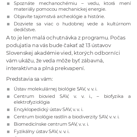
Spoznáte mechanochémiu – vedu, ktorá mení
materiály pomocou mechanickej energie.
Objavíte tajomstvá archeológie a histórie.
Dozviete sa viac o hudobnej vede a kultúrnom
dedičstve.
A to je len malá ochutnávka z programu. Počas
podujatia na vás bude čakať až 13 ústavov
Slovenskej akadémie vied, ktorých odborníci
vám ukážu, že veda môže byť zábavná,
interaktívna a plná prekvapení.
Predstavia sa vám:
Ústav molekulárnej biológie SAV, v. v. i.
Centrum biovied SAV, v. v. i., – biofyzika a
elektrofyziológia
Encyklopedický ústav SAV, v. v. i.
Centrum biológie rastlín a biodiverzity SAV, v. v. i.
Biomedicínske centrum SAV, v. v. i.
Fyzikálny ústav SAV, v. v. i.