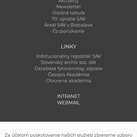
Aktuality
Newsletter
Úradná tabuľa
70. výročie SAV
Areál SAV v Bratislave
Čo ponúkame
LINKY
Inštitucionálny repozitár SAV
Slovenský archív soc. dát
Databáza fytocenolog. zápisov
Časopis Akadémia
Otvorená akadémia
INTRANET
WEBMAIL
Za účelom poskytovania našich služieb zbierame súbory