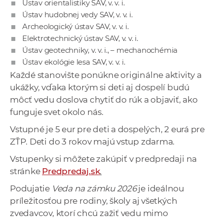
Ústav orientalistiky SAV, v. v. i.
Ústav hudobnej vedy SAV, v. v. i.
Archeologický ústav SAV, v. v. i.
Elektrotechnický ústav SAV, v. v. i.
Ústav geotechniky, v. v. i., – mechanochémia
Ústav ekológie lesa SAV, v. v. i.
Každé stanovište ponúkne originálne aktivity a
ukážky, vďaka ktorým si deti aj dospelí budú
môcť vedu doslova chytiť do rúk a objaviť, ako
funguje svet okolo nás.
Vstupné je 5 eur pre deti a dospelých, 2 eurá pre
ZŤP. Deti do 3 rokov majú vstup zdarma.
Vstupenky si môžete zakúpiť v predpredaji na
stránke
Predpredaj.sk
.
Podujatie
Veda na zámku 2026
je ideálnou
príležitosťou pre rodiny, školy aj všetkých
zvedavcov, ktorí chcú zažiť vedu mimo