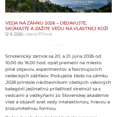
e
v
p
VEDA NA ZÁMKU 2026 – OBJAVUJTE,
r
SKÚMAJTE A ZAŽITE VEDU NA VLASTNEJ KOŽI
a
12. 6. 2026
| videné 970-krát
c
o
v
n
Smolenický zámok sa 20. a 21. júna 2026 od
í
10.00 do 16.00 hod. opäť premení na miesto
č
plné objavov, experimentov a fascinujúcich
k
vedeckých zážitkov. Podujatie
Veda na zámku
a
2026
prinesie návštevníkom všetkých vekových
c
kategórií jedinečnú príležitosť stretnúť sa s
h
vedcami a vedkyňami zo Slovenskej akadémie
a
vied a objaviť svet vedy interaktívnou, hravou a
p
zrozumiteľnou formou.
r