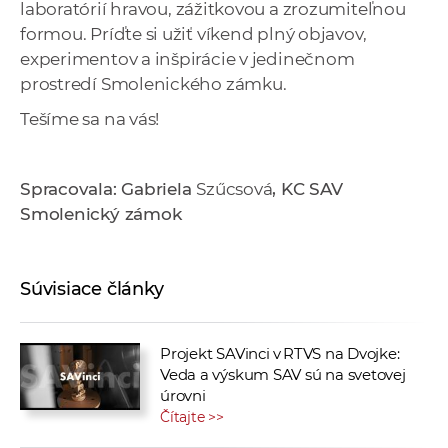
laboratórií hravou, zážitkovou a zrozumiteľnou
formou. Príďte si užiť víkend plný objavov,
experimentov a inšpirácie v jedinečnom
prostredí Smolenického zámku.
Tešíme sa na vás!
Spracovala: Gabriela
Szűcsová
, KC SAV
Smolenický zámok
Súvisiace články
Projekt SAVinci v RTVS na Dvojke:
Veda a výskum SAV sú na svetovej
úrovni
Čítajte >>