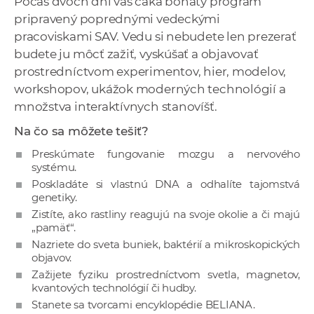
Počas dvoch dní vás čaká bohatý program
a
pripravený poprednými vedeckými
c
pracoviskami SAV. Vedu si nebudete len prezerať
o
budete ju môcť zažiť, vyskúšať a objavovať
v
prostredníctvom experimentov, hier, modelov,
n
workshopov, ukážok moderných technológií a
í
množstva interaktívnych stanovíšť.
k
Na čo sa môžete tešiť?
o
c
Preskúmate fungovanie mozgu a nervového
systému.
h
Poskladáte si vlastnú DNA a odhalíte tajomstvá
S
genetiky.
A
Zistíte, ako rastliny reagujú na svoje okolie a či majú
V
„pamäť“.
Nazriete do sveta buniek, baktérií a mikroskopických
objavov.
Zažijete fyziku prostredníctvom svetla, magnetov,
kvantových technológií či hudby.
Stanete sa tvorcami encyklopédie BELIANA.