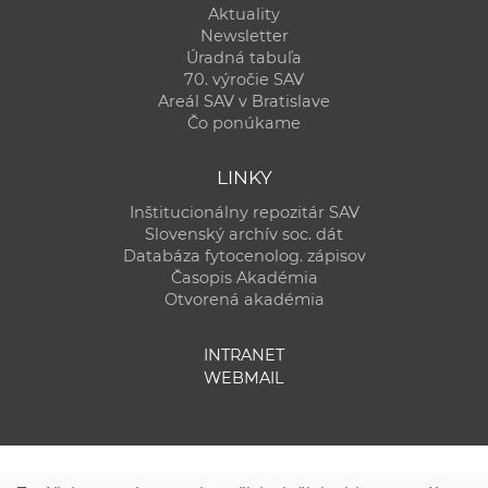
Aktuality
Newsletter
Úradná tabuľa
70. výročie SAV
Areál SAV v Bratislave
Čo ponúkame
LINKY
Inštitucionálny repozitár SAV
Slovenský archív soc. dát
Databáza fytocenolog. zápisov
Časopis Akadémia
Otvorená akadémia
INTRANET
WEBMAIL