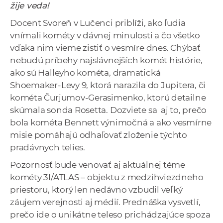
žije veda!
a
c
Docent Svoreň v Lučenci priblíži, ako ľudia
o
vnímali kométy v dávnej minulosti a čo všetko
v
vďaka nim vieme zistiť o vesmíre dnes. Chýbať
n
nebudú príbehy najslávnejších komét histórie,
í
ako sú Halleyho kométa, dramatická
k
Shoemaker-Levy 9, ktorá narazila do Jupitera, či
o
kométa Čurjumov-Gerasimenko, ktorú detailne
c
skúmala sonda Rosetta. Dozviete sa aj to, prečo
h
bola kométa Bennett výnimočná a ako vesmírne
S
misie pomáhajú odhaľovať zloženie týchto
A
pradávnych telies.
V
Pozornosť bude venovať aj aktuálnej téme
kométy 3I/ATLAS – objektu z medzihviezdneho
priestoru, ktorý len nedávno vzbudil veľký
záujem verejnosti aj médií. Prednáška vysvetlí,
prečo ide o unikátne teleso prichádzajúce spoza