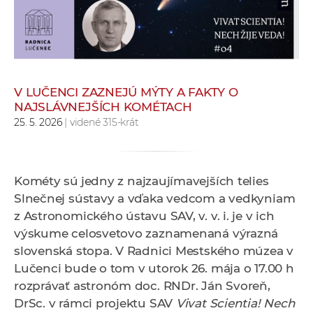
e
v
p
r
a
V LUČENCI ZAZNEJÚ MÝTY A FAKTY O
c
NAJSLÁVNEJŠÍCH KOMÉTACH
o
25. 5. 2026
| videné 315-krát
v
n
í
Kométy sú
jedny z najzaujímavejších telies
č
Slnečnej sústavy a vďaka vedcom a vedkyniam
k
z Astronomického ústavu SAV, v. v. i. je v ich
a
výskume celosvetovo zaznamenaná výrazná
c
slovenská stopa. V Radnici Mestského múzea v
h
Lučenci bude o tom v utorok 26. mája o 17.00 h
a
rozprávať astronóm doc. RNDr. Ján Svoreň,
p
DrSc. v rámci projektu SAV
Vivat Scientia! Nech
r