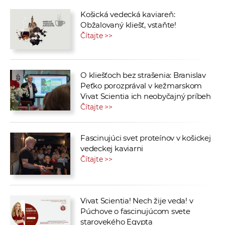
Košická vedecká kaviareň:
Obžalovaný kliešť, vstaňte!
Čítajte >>
O kliešťoch bez strašenia: Branislav
Peťko porozprával v kežmarskom
Vivat Scientia ich neobyčajný príbeh
Čítajte >>
Fascinujúci svet proteínov v košickej
vedeckej kaviarni
Čítajte >>
Vivat Scientia! Nech žije veda! v
Púchove o fascinujúcom svete
starovekého Egypta