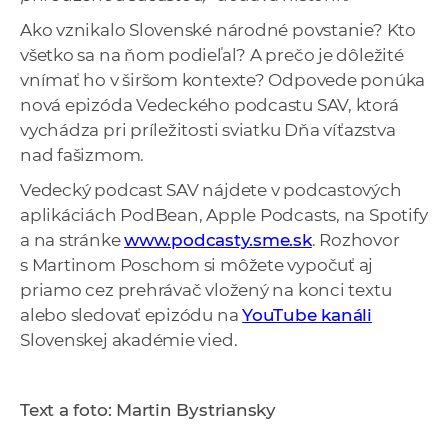
Ako vznikalo Slovenské národné povstanie? Kto
všetko sa na ňom podieľal? A prečo je dôležité
vnímať ho v širšom kontexte? Odpovede ponúka
nová epizóda Vedeckého podcastu SAV, ktorá
vychádza pri príležitosti sviatku Dňa víťazstva
nad fašizmom.
Vedecký podcast SAV nájdete v podcastových
aplikáciách PodBean, Apple Podcasts, na Spotify
a na stránke
www.podcasty.sme.sk
. Rozhovor
s Martinom Poschom si môžete vypočuť aj
priamo cez prehrávač vložený na konci textu
alebo sledovať epizódu na
YouTube kanáli
Slovenskej akadémie vied.
Text a foto: Martin Bystriansky