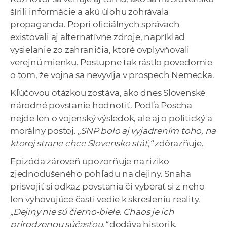
šírili informácie a akú úlohu zohrávala
propaganda. Popri oficiálnych správach
existovali aj alternatívne zdroje, napríklad
vysielanie zo zahraničia, ktoré ovplyvňovali
verejnú mienku. Postupne tak rástlo povedomie
o tom, že vojna sa nevyvíja v prospech Nemecka.
Kľúčovou otázkou zostáva, ako dnes Slovenské
národné povstanie hodnotiť. Podľa Poscha
nejde len o vojenský výsledok, ale aj o politický a
morálny postoj.
„SNP bolo aj vyjadrením toho, na
ktorej strane chce Slovensko stáť,“
zdôrazňuje.
Epizóda zároveň upozorňuje na riziko
zjednodušeného pohľadu na dejiny. Snaha
prisvojiť si odkaz povstania či vyberať si z neho
len vyhovujúce časti vedie k skresleniu reality.
„Dejiny nie sú čierno-biele. Chaos je ich
prirodzenou súčasťou,“
dodáva historik.