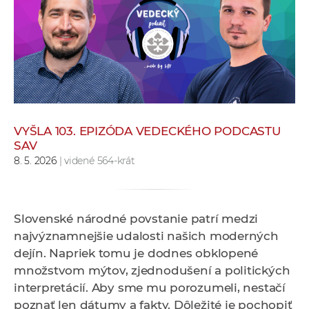
e
v
p
r
a
c
o
v
VYŠLA 103. EPIZÓDA VEDECKÉHO PODCASTU
SAV
n
8. 5. 2026
| videné 564-krát
í
č
k
a
Slovenské národné povstanie patrí medzi
c
najvýznamnejšie udalosti našich moderných
h
dejín. Napriek tomu je dodnes obklopené
a
množstvom mýtov, zjednodušení a politických
p
interpretácií. Aby sme mu porozumeli, nestačí
r
poznať len dátumy a fakty. Dôležité je pochopiť