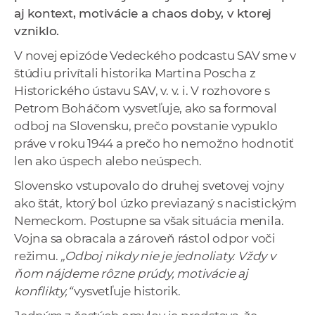
a
aj kontext, motivácie a chaos doby, v ktorej
c
vzniklo.
o
V novej epizóde Vedeckého podcastu SAV sme v
v
štúdiu privítali historika Martina Poscha z
n
Historického ústavu SAV, v. v. i. V rozhovore s
í
Petrom Boháčom vysvetľuje, ako sa formoval
k
odboj na Slovensku, prečo povstanie vypuklo
o
práve v roku 1944 a prečo ho nemožno hodnotiť
c
len ako úspech alebo neúspech.
h
Slovensko vstupovalo do druhej svetovej vojny
S
ako štát, ktorý bol úzko previazaný s nacistickým
A
Nemeckom. Postupne sa však situácia menila.
V
Vojna sa obracala a zároveň rástol odpor voči
režimu.
„Odboj nikdy nie je jednoliaty. Vždy v
ňom nájdeme rôzne prúdy, motivácie aj
konflikty,“
vysvetľuje historik.