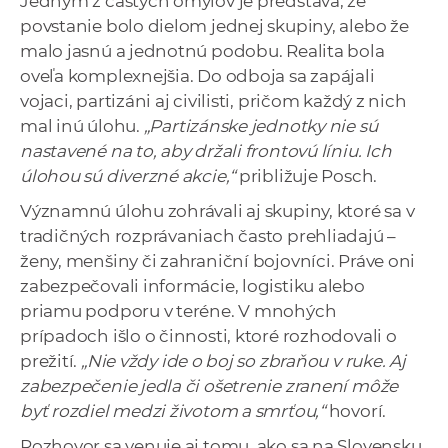
Jedným z častých omylov je predstava, že
povstanie bolo dielom jednej skupiny, alebo že
malo jasnú a jednotnú podobu. Realita bola
oveľa komplexnejšia. Do odboja sa zapájali
vojaci, partizáni aj civilisti, pričom každý z nich
mal inú úlohu.
„Partizánske jednotky nie sú
nastavené na to, aby držali frontovú líniu. Ich
úlohou sú diverzné akcie,“
približuje Posch.
Významnú úlohu zohrávali aj skupiny, ktoré sa v
tradičných rozprávaniach často prehliadajú –
ženy, menšiny či zahraniční bojovníci. Práve oni
zabezpečovali informácie, logistiku alebo
priamu podporu v teréne. V mnohých
prípadoch išlo o činnosti, ktoré rozhodovali o
prežití.
„Nie vždy ide o boj so zbraňou v ruke. Aj
zabezpečenie jedla či ošetrenie zranení môže
byť rozdiel medzi životom a smrťou,“
hovorí.
Rozhovor sa venuje aj tomu, ako sa na Slovensku