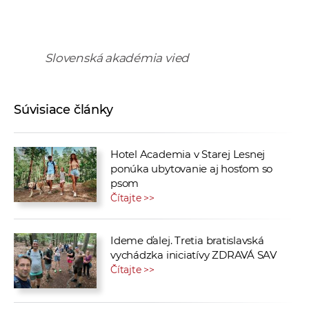
a
c
o
Slovenská akadémia vied
v
n
í
Súvisiace články
k
o
c
Hotel Academia v Starej Lesnej
h
ponúka ubytovanie aj hosťom so
S
psom
Čítajte >>
A
V
Ideme ďalej. Tretia bratislavská
vychádzka iniciatívy ZDRAVÁ SAV
Čítajte >>