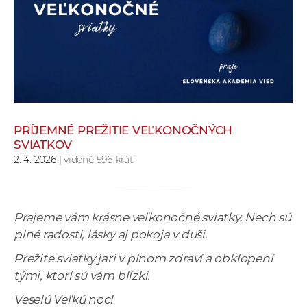
e
v
p
r
a
c
o
v
PRÍJEMNÉ PREŽITIE VEĽKONOČNÝCH
SVIATKOV
n
2. 4. 2026
| videné 596-krát
í
č
k
a
Prajeme vám krásne veľkonočné sviatky. Nech sú
c
plné radosti, lásky aj pokoja v duši.
h
Prežite sviatky jari v plnom zdraví a obklopení
a
tými, ktorí sú vám blízki.
p
Veselú Veľkú noc!
r