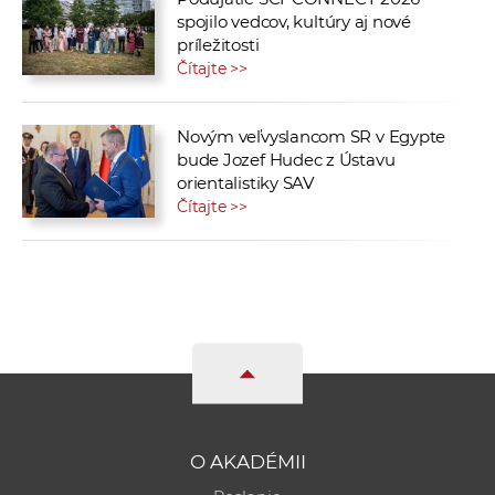
spojilo vedcov, kultúry aj nové
príležitosti
Čítajte >>
Novým veľvyslancom SR v Egypte
bude Jozef Hudec z Ústavu
orientalistiky SAV
Čítajte >>
O AKADÉMII