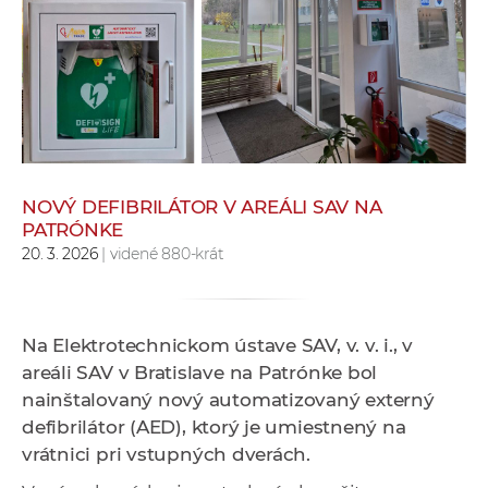
e
v
p
r
a
c
o
v
NOVÝ DEFIBRILÁTOR V AREÁLI SAV NA
PATRÓNKE
n
20. 3. 2026
| videné 880-krát
í
č
k
a
Na Elektrotechnickom ústave SAV, v. v. i., v
c
areáli SAV v Bratislave na Patrónke bol
h
nainštalovaný nový automatizovaný externý
a
defibrilátor (AED), ktorý je umiestnený na
p
vrátnici pri vstupných dverách.
r