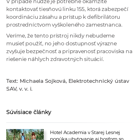
V prípade núdze je potrebné okamžite
a
kontaktovať tiesňovú linku 155, ktorá zabezpečí
c
koordináciu zásahu a prístup k defibrilátoru
o
prostredníctvom vyškoleného zamestnanca.
v
Veríme, že tento prístroj nikdy nebudeme
n
musieť použiť, no jeho dostupnosť výrazne
í
zvyšuje bezpečnosť a pripravenosť pracoviska na
k
riešenie náhlych zdravotných situácií.
o
c
h
Text: Michaela Sojková, Elektrotechnický ústav
S
SAV, v. v. i.
A
V
Súvisiace články
Hotel Academia v Starej Lesnej
ponúka ubytovanie aj hosťom so