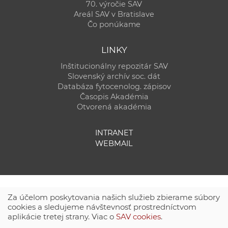
70. výročie SAV
Areál SAV v Bratislave
Čo ponúkame
LINKY
Inštitucionálny repozitár SAV
Slovenský archív soc. dát
Databáza fytocenolog. zápisov
Časopis Akadémia
Otvorená akadémia
INTRANET
WEBMAIL
Za účelom poskytovania našich služieb zbierame súbory
cookies a sledujeme návštevnosť prostredníctvom
aplikácie tretej strany. Viac o
SAV cookies
.