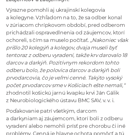
a
Výrazne pomohli aj ukrajinskí kolegovia
c
a kolegyne. Vzhľadom na to, že sa odber konal
o
v zúriacom chrípkovom období, pred odberom
v
prichádzali ospravedlnenia od záujemcov, ktorí
n
ochoreli, s čím sa muselo počítať.
„Nakoniec však
í
prišlo 20 kolegýň a kolegov, dvaja museli byť
k
tentoraz z odberu vyradení, takže krv darovalo 18
o
darcov a darkýň. Pozitívnym rekordom tohto
c
odberu bolo, že polovica darcov a darkýň boli
h
prvodarcovia, čo je veľmi cenné. Takýto vysoký
S
počet prvodarcov sme v Košiciach ešte nemali,“
A
zhodnotil košickú jarnú kvapku krvi Ján Gálik
V
z Neurobiologického ústavu BMC SAV, v. v. i.
Poďakovanie patrí všetkým, darcom
a darkyniam aj záujemcom, ktorí boli z odberu
vyradení alebo nemohli prísť pre chorobu či iné
problémy. Cenná je hlavne ochota pomôcť a tú