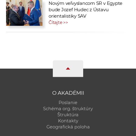
Novým veľvyslancom SR v Egypte
bude Jozef Hudec z Ústavu
orientalistiky SAV
Čítajte >>
O AKADÉMII
Poslanie
Schéma org. štruktúry
Štruktúra
Kontakty
Geografická poloha