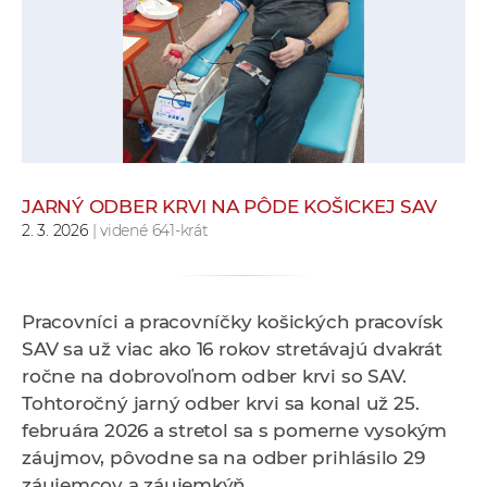
e
v
p
r
a
c
o
v
JARNÝ ODBER KRVI NA PÔDE KOŠICKEJ SAV
2. 3. 2026
| videné 641-krát
n
í
č
k
Pracovníci a pracovníčky košických pracovísk
a
SAV sa už viac ako 16 rokov stretávajú dvakrát
c
ročne na dobrovoľnom odber krvi so SAV.
h
Tohtoročný jarný odber krvi sa konal už 25.
a
februára 2026 a stretol sa s pomerne vysokým
p
záujmov, pôvodne sa na odber prihlásilo 29
r
záujemcov a záujemkýň.