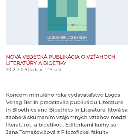
e
v
p
r
a
c
o
v
NOVÁ VEDECKÁ PUBLIKÁCIA O VZŤAHOCH
LITERATÚRY A BIOETIKY
n
20. 2. 2026
| videné 448-krát
í
č
k
a
Koncom minulého roka vydavateľstvo Logos
c
Verlag Berlin predstavilo publikáciu Literature
h
in Bioethics and Bioethics in Literature, ktorá sa
a
zaoberá skúmaním vzájomných vzťahov medzi
p
literatúrou a bioetikou. Editorkami knihy sú
r
Jana Tomašovičová z Filozofickej fakulty