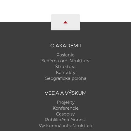
O AKADÉMII
Poslanie
Schéma org. štruktúry
Štruktúra
Kontakty
Geografická poloha
VEDA A VÝSKUM
Projekty
Konferencie
Časopisy
Publikačná činnosť
Výskumná infraštruktúra