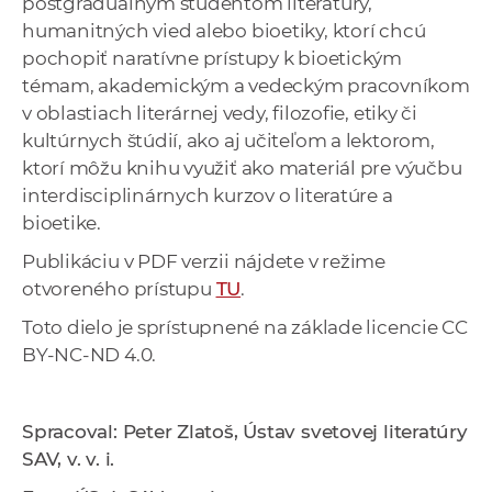
postgraduálnym študentom literatúry,
humanitných vied alebo bioetiky, ktorí chcú
pochopiť naratívne prístupy k bioetickým
témam, akademickým a vedeckým pracovníkom
v oblastiach literárnej vedy, filozofie, etiky či
kultúrnych štúdií, ako aj učiteľom a lektorom,
ktorí môžu knihu využiť ako materiál pre výučbu
interdisciplinárnych kurzov o literatúre a
bioetike.
Publikáciu v PDF verzii nájdete v režime
otvoreného prístupu
TU
.
Toto dielo je sprístupnené na základe licencie CC
BY-NC-ND 4.0.
Spracoval: Peter Zlatoš, Ústav svetovej literatúry
SAV, v. v. i.