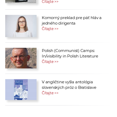
Čítajte >>
Komorný preklad pre päť hláv a
jedného dirigenta
Čítajte >>
Polish (Communist) Camps:
In/visibility in Polish Literature
Čítajte >>
V angličtine vyšla antológia
slovenských próz o Bratislave
Čítajte >>