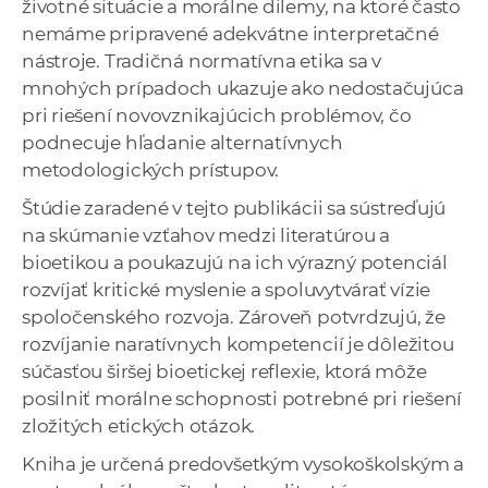
životné situácie a morálne dilemy, na ktoré často
nemáme pripravené adekvátne interpretačné
nástroje. Tradičná normatívna etika sa v
mnohých prípadoch ukazuje ako nedostačujúca
pri riešení novovznikajúcich problémov, čo
podnecuje hľadanie alternatívnych
metodologických prístupov.
Štúdie zaradené v tejto publikácii sa sústreďujú
na skúmanie vzťahov medzi literatúrou a
bioetikou a poukazujú na ich výrazný potenciál
rozvíjať kritické myslenie a spoluvytvárať vízie
spoločenského rozvoja. Zároveň potvrdzujú, že
rozvíjanie naratívnych kompetencií je dôležitou
súčasťou širšej bioetickej reflexie, ktorá môže
posilniť morálne schopnosti potrebné pri riešení
zložitých etických otázok.
Kniha je určená predovšetkým vysokoškolským a