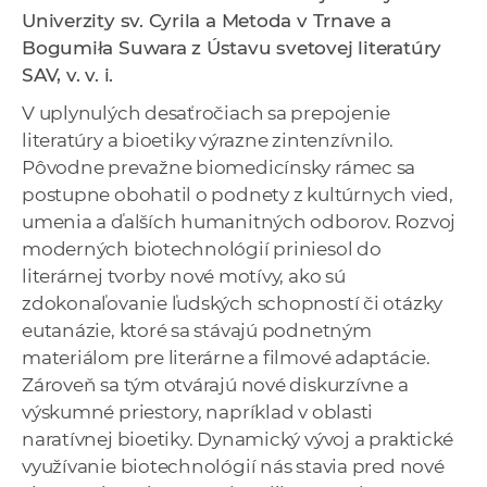
a
Univerzity sv. Cyrila a Metoda v Trnave a
c
Bogumiła Suwara z Ústavu svetovej literatúry
o
SAV, v. v. i.
v
V uplynulých desaťročiach sa prepojenie
n
literatúry a bioetiky výrazne zintenzívnilo.
í
Pôvodne prevažne biomedicínsky rámec sa
k
postupne obohatil o podnety z kultúrnych vied,
o
umenia a ďalších humanitných odborov. Rozvoj
c
moderných biotechnológií priniesol do
h
literárnej tvorby nové motívy, ako sú
S
zdokonaľovanie ľudských schopností či otázky
A
eutanázie, ktoré sa stávajú podnetným
V
materiálom pre literárne a filmové adaptácie.
Zároveň sa tým otvárajú nové diskurzívne a
výskumné priestory, napríklad v oblasti
naratívnej bioetiky. Dynamický vývoj a praktické
využívanie biotechnológií nás stavia pred nové