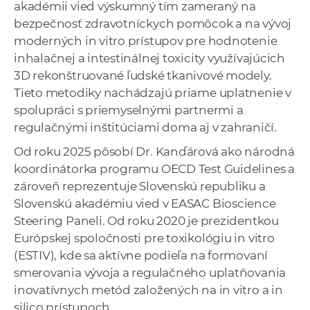
akadémii vied výskumný tím zameraný na
bezpečnosť zdravotníckych pomôcok a na vývoj
moderných in vitro prístupov pre hodnotenie
inhalačnej a intestinálnej toxicity využívajúcich
3D rekonštruované ľudské tkanivové modely.
Tieto metodiky nachádzajú priame uplatnenie v
spolupráci s priemyselnými partnermi a
regulačnými inštitúciami doma aj v zahraničí.
Od roku 2025 pôsobí Dr. Kanďárová ako národná
koordinátorka programu OECD Test Guidelines a
zároveň reprezentuje Slovenskú republiku a
Slovenskú akadémiu vied v EASAC Bioscience
Steering Paneli. Od roku 2020 je prezidentkou
Európskej spoločnosti pre toxikológiu in vitro
(ESTIV), kde sa aktívne podieľa na formovaní
smerovania vývoja a regulačného uplatňovania
inovatívnych metód založených na in vitro a in
silico prístupoch.