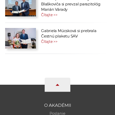
Blaškoviča si prevzal parazitológ
Marián Várady
Čítajte >>
Gabriela Múcsková si prebrala
Čestnú plaketu SAV
Čítajte >>
O AKADÉMII
Poslanie