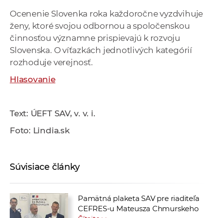
Ocenenie Slovenka roka každoročne vyzdvihuje
ženy, ktoré svojou odbornou a spoločenskou
činnosťou významne prispievajú k rozvoju
Slovenska. O víťazkách jednotlivých kategórií
rozhoduje verejnosť.
Hlasovanie
Text: ÚEFT SAV, v. v. i.
Foto: Lindia.sk
Súvisiace články
Pamätná plaketa SAV pre riaditeľa
CEFRES-u Mateusza Chmurskeho