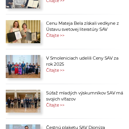
Čítajte >>
Cenu Mateja Bela získali vedkyne z
Ústavu svetovej literatúry SAV
Čítajte >>
V Smoleniciach udelili Ceny SAV za
rok 2025
Čítajte >>
Súťaž mladých výskumníkov SAV má
svojich víťazov
Čítajte >>
Čestnú plaketu SAV Dionýza