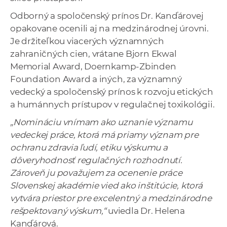
Odborný a spoločenský prínos Dr. Kanďárovej
opakovane ocenili aj na medzinárodnej úrovni.
Je držiteľkou viacerých významných
zahraničných cien, vrátane Bjorn Ekwal
Memorial Award, Doernkamp-Zbinden
Foundation Award a iných, za významný
vedecký a spoločenský prínos k rozvoju etických
a humánnych prístupov v regulačnej toxikológii.
„Nomináciu vnímam ako uznanie významu
vedeckej práce, ktorá má priamy význam pre
ochranu zdravia ľudí, etiku výskumu a
dôveryhodnosť regulačných rozhodnutí.
Zároveň ju považujem za ocenenie práce
Slovenskej akadémie vied ako inštitúcie, ktorá
vytvára priestor pre excelentný a medzinárodne
rešpektovaný výskum,“
uviedla Dr. Helena
Kanďárová.