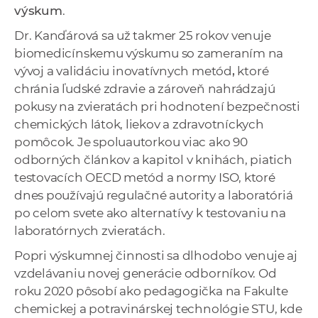
výskum
.
a
c
Dr. Kanďárová sa už takmer 25 rokov venuje
o
biomedicínskemu výskumu so zameraním na
v
vývoj a validáciu inovatívnych metód
,
ktoré
n
chránia ľudské zdravie a zároveň nahrádzajú
í
pokusy na zvieratách pri hodnotení bezpečnosti
k
chemických látok, liekov a zdravotníckych
o
pomôcok. Je spoluautorkou viac ako 90
c
odborných článkov a kapitol v knihách, piatich
h
testovacích OECD metód a normy ISO, ktoré
S
dnes používajú regulačné autority a laboratóriá
A
po celom svete ako alternatívy k testovaniu na
V
laboratórnych zvieratách.
Popri výskumnej činnosti sa dlhodobo venuje aj
vzdelávaniu novej generácie odborníkov. Od
roku 2020 pôsobí ako pedagogička na Fakulte
chemickej a potravinárskej technológie STU, kde