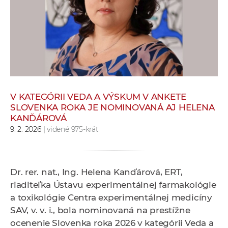
e
v
p
r
a
c
o
v
V KATEGÓRII VEDA A VÝSKUM V ANKETE
SLOVENKA ROKA JE NOMINOVANÁ AJ HELENA
n
KANĎÁROVÁ
í
9. 2. 2026
| videné 975-krát
č
k
a
Dr. rer. nat., Ing. Helena Kanďárová, ERT,
c
riaditeľka Ústavu experimentálnej farmakológie
h
a toxikológie Centra experimentálnej medicíny
a
SAV, v. v. i., bola nominovaná na prestížne
p
ocenenie
Slovenka roka 2026
v kategórii
Veda a
r