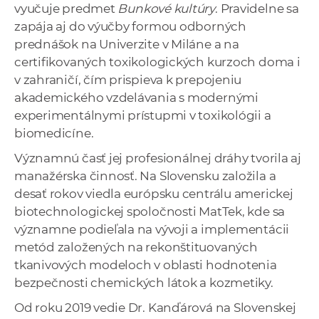
vyučuje predmet
Bunkové kultúry
. Pravidelne sa
zapája aj do výučby formou odborných
prednášok na Univerzite v Miláne a na
certifikovaných toxikologických kurzoch doma i
v zahraničí, čím prispieva k prepojeniu
akademického vzdelávania s modernými
experimentálnymi prístupmi v toxikológii a
biomedicíne.
Významnú časť jej profesionálnej dráhy tvorila aj
manažérska činnosť. Na Slovensku založila a
desať rokov viedla európsku centrálu americkej
biotechnologickej spoločnosti MatTek, kde sa
významne podieľala na vývoji a implementácii
metód založených na rekonštituovaných
tkanivových modeloch v oblasti hodnotenia
bezpečnosti chemických látok a kozmetiky.
Od roku 2019 vedie Dr. Kanďárová na Slovenskej