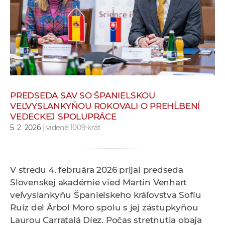
e
v
p
r
a
c
o
v
PREDSEDA SAV SO ŠPANIELSKOU
VEĽVYSLANKYŇOU ROKOVALI O PREHĹBENÍ
n
VEDECKEJ SPOLUPRÁCE
í
5. 2. 2026
| videné 1009-krát
č
k
a
V stredu 4. februára 2026 prijal predseda
c
Slovenskej akadémie vied Martin Venhart
h
veľvyslankyňu Španielskeho kráľovstva Sofíu
a
Ruiz del Árbol Moro spolu s jej zástupkyňou
p
Laurou Carratalá Díez. Počas stretnutia obaja
r