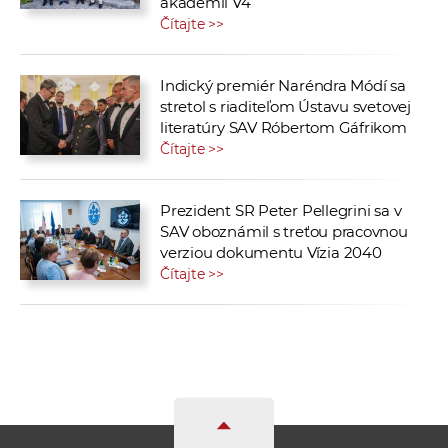
akadémií V4
Čítajte >>
Indický premiér Naréndra Módí sa
stretol s riaditeľom Ústavu svetovej
literatúry SAV Róbertom Gáfrikom
Čítajte >>
Prezident SR Peter Pellegrini sa v
SAV oboznámil s treťou pracovnou
verziou dokumentu Vízia 2040
Čítajte >>