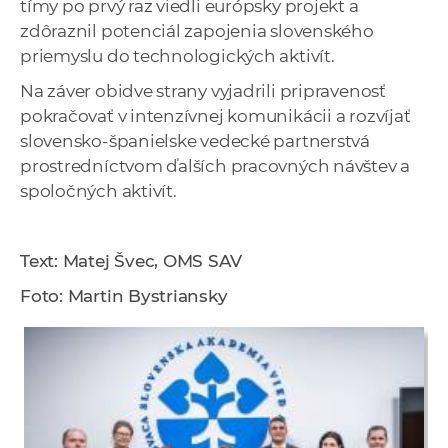
tímy po prvý raz viedli európsky projekt a
zdôraznil potenciál zapojenia slovenského
priemyslu do technologických aktivít.
Na záver obidve strany vyjadrili pripravenosť
pokračovať v intenzívnej komunikácii a rozvíjať
slovensko‑španielske vedecké partnerstvá
prostredníctvom ďalších pracovných návštev a
spoločných aktivít.
Text: Matej Švec, OMS SAV
Foto: Martin Bystriansky