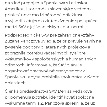
na silné prepojenia Španielska s Latinskou
Amerikou, ktoré môžu slovenským vedcom
priniesť nové medzinárodné príležitosti
a vyjadrila záujem o zintenzívnenie spolupráce
medzi SAV a jej španielskymi partnermi.
Podpredsedníčka SAV pre zahraničné vzťahy
Zuzana Panczová uviedla, že pripravuje návrh na
zvýšenie podpory bilaterálnych projektov a
zdôraznila potrebu väčšej mobility aj pre
výskumníkov v spoločenských a humanitných
odboroch. Informovala, že SAV plánuje
organizovať pracovné návštevy vedcov v
Španielsku, aby sa prehĺbila spolupráca v týchto
oblastiach.
Členka predsedníctva SAV Denisa Fedáková
pripomenula potrebu identifikovať spoločné
výskumné témy a Z. Panczová spresnila, že už