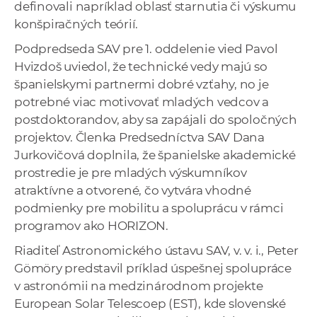
definovali napríklad oblasť starnutia či výskumu
konšpiračných teórií.
Podpredseda SAV pre 1. oddelenie vied Pavol
Hvizdoš uviedol, že technické vedy majú so
španielskymi partnermi dobré vzťahy, no je
potrebné viac motivovať mladých vedcov a
postdoktorandov, aby sa zapájali do spoločných
projektov. Členka Predsedníctva SAV Dana
Jurkovičová doplnila, že španielske akademické
prostredie je pre mladých výskumníkov
atraktívne a otvorené, čo vytvára vhodné
podmienky pre mobilitu a spoluprácu v rámci
programov ako HORIZON.
Riaditeľ Astronomického ústavu SAV, v. v. i., Peter
Gömöry predstavil príklad úspešnej spolupráce
v astronómii na medzinárodnom projekte
European Solar Telescoep (EST), kde slovenské