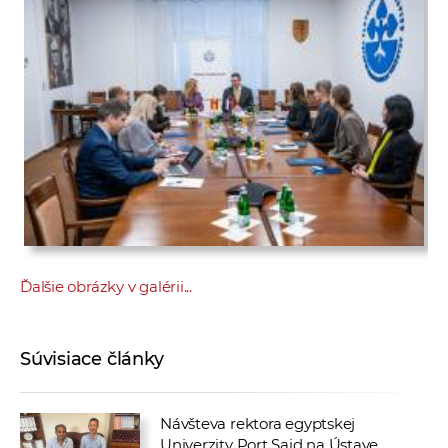
Ďalšie obrázky v galérii...
Súvisiace články
Návšteva rektora egyptskej
Univerzity Port Said na Ústave