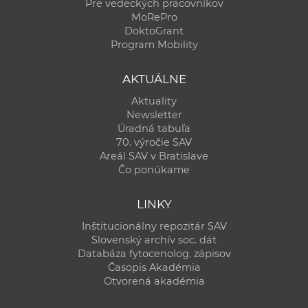
Pre vedeckých pracovníkov
MoRePro
DoktoGrant
Program Mobility
AKTUÁLNE
Aktuality
Newsletter
Úradná tabuľa
70. výročie SAV
Areál SAV v Bratislave
Čo ponúkame
LINKY
Inštitucionálny repozitár SAV
Slovenský archív soc. dát
Databáza fytocenolog. zápisov
Časopis Akadémia
Otvorená akadémia