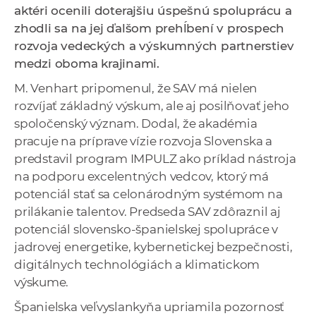
aktéri ocenili doterajšiu úspešnú spoluprácu a
a
zhodli sa na jej ďalšom prehĺbení v prospech
c
rozvoja vedeckých a výskumných partnerstiev
o
medzi oboma krajinami.
v
n
M. Venhart pripomenul, že SAV má nielen
í
rozvíjať základný výskum, ale aj posilňovať jeho
k
spoločenský význam. Dodal, že akadémia
o
pracuje na príprave vízie rozvoja Slovenska a
c
predstavil program IMPULZ ako príklad nástroja
h
na podporu excelentných vedcov, ktorý má
S
potenciál stať sa celonárodným systémom na
A
prilákanie talentov. Predseda SAV zdôraznil aj
V
potenciál slovensko‑španielskej spolupráce v
jadrovej energetike, kybernetickej bezpečnosti,
digitálnych technológiách a klimatickom
výskume.
Španielska veľvyslankyňa upriamila pozornosť