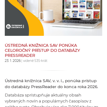
e
v
p
r
a
c
o
v
ÚSTREDNÁ KNIŽNICA SAV PONÚKA
CELOROČNÝ PRÍSTUP DO DATABÁZY
n
PRESSREADER
í
23. 1. 2026
| videné 535-krát
č
k
a
Ústredná knižnica SAV, v. v. i., ponúka prístup
c
do databázy PressReader do konca roka 2026.
h
a
Databáza sprístupňuje aktuálny obsah
p
vybraných novín a populárnych časopisov z
r