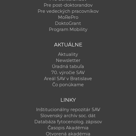
Pre post-doktorandov
Pre vedeckých pracovníkov
MoRePro
DoktoGrant
Program Mobility
AKTUÁLNE
Aktuality
Newsletter
Úradná tabuľa
70. výročie SAV
Areál SAV v Bratislave
Čo ponúkame
LINKY
Inštitucionálny repozitár SAV
Slovenský archív soc. dát
Databáza fytocenolog. zápisov
Časopis Akadémia
Otvorená akadémia