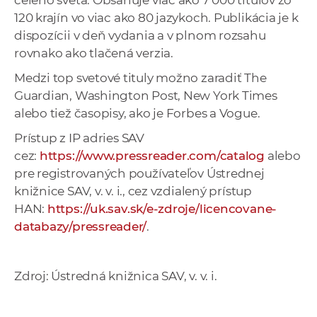
celého sveta. Obsahuje viac ako 7 000 titulov zo
a
120 krajín vo viac ako 80 jazykoch. Publikácia je k
c
dispozícii v deň vydania a v plnom rozsahu
o
rovnako ako tlačená verzia.
v
Medzi top svetové tituly možno zaradiť The
n
Guardian, Washington Post, New York Times
í
alebo tiež časopisy, ako je Forbes a Vogue.
k
o
Prístup z IP adries SAV
c
cez:
https://www.pressreader.com/catalog
alebo
h
pre registrovaných používateľov Ústrednej
S
knižnice SAV, v. v. i., cez vzdialený prístup
A
HAN:
https://uk.sav.sk/e-zdroje/licencovane-
V
databazy/pressreader/
.
Zdroj: Ústredná knižnica SAV, v. v. i.