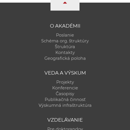
O AKADÉMII
Poslanie
Schéma org. štruktúry
Štruktúra
Kontakty
Geografická poloha
VEDA A VÝSKUM
Projekty
Konferencie
Časopisy
Publikačná činnosť
Výskumná infraštruktúra
VZDELÁVANIE
Pre doktorandov