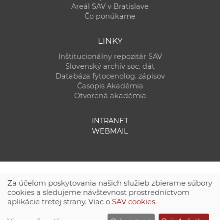
Areál SAV v Bratislave
Čo ponúkame
LINKY
Inštitucionálny repozitár SAV
Slovenský archív soc. dát
Databáza fytocenolog. zápisov
Časopis Akadémia
Otvorená akadémia
INTRANET
WEBMAIL
Za účelom poskytovania našich služieb zbierame súbory
cookies a sledujeme návštevnosť prostredníctvom
aplikácie tretej strany. Viac o
SAV cookies
.
Technická podpora:
CSČ SAV, v. v. i. - Výpočtové stredisko SAV