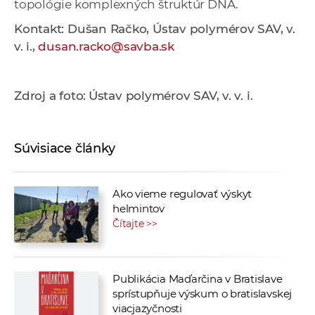
topológie komplexných štruktúr DNA.
Kontakt: Dušan Račko, Ústav polymérov SAV, v.
v. i.,
dusan.racko@savba.sk
Zdroj a foto:
Ústav polymérov SAV, v. v. i.
Súvisiace články
Ako vieme regulovať výskyt
helmintov
Čítajte >>
Publikácia Maďarčina v Bratislave
sprístupňuje výskum o bratislavskej
viacjazyčnosti