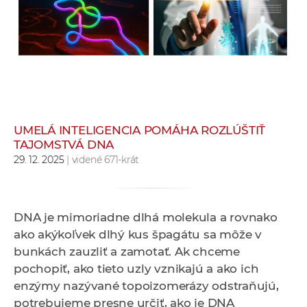
e
v
p
r
a
c
o
v
UMELÁ INTELIGENCIA POMÁHA ROZLÚŠTIŤ
TAJOMSTVÁ DNA
n
29. 12. 2025
| videné 671-krát
í
č
k
a
DNA je mimoriadne dlhá molekula a rovnako
c
ako akýkoľvek dlhý kus špagátu sa môže v
h
bunkách zauzliť a zamotať. Ak chceme
a
pochopiť, ako tieto uzly vznikajú a ako ich
p
enzýmy nazývané topoizomerázy odstraňujú,
r
potrebujeme presne určiť, ako je DNA