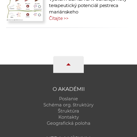
terapeutický potenciál pestreca
mariánskeho
Čítajte >>
O AKADÉMII
Poslanie
Schéma org. štruktúry
Štruktúra
Kontakty
Geografická poloha