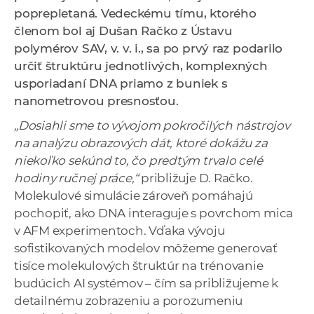
a
poprepletaná. Vedeckému tímu, ktorého
c
členom bol aj Dušan Račko z Ústavu
o
polymérov SAV, v. v. i., sa po prvý raz podarilo
v
určiť štruktúru jednotlivých, komplexných
n
usporiadaní DNA priamo z buniek s
í
nanometrovou presnosťou.
k
„Dosiahli sme to vývojom pokročilých nástrojov
o
na analýzu obrazových dát, ktoré dokážu za
c
niekoľko sekúnd to, čo predtým trvalo celé
h
hodiny ručnej práce,“
približuje D. Račko.
S
Molekulové simulácie zároveň pomáhajú
A
pochopiť, ako DNA interaguje s povrchom mica
V
v AFM experimentoch. Vďaka vývoju
sofistikovaných modelov môžeme generovať
tisíce molekulových štruktúr na trénovanie
budúcich AI systémov – čím sa približujeme k
detailnému zobrazeniu a porozumeniu