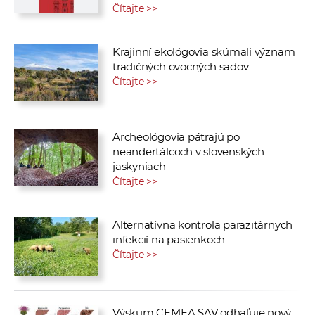
Čítajte >>
Krajinní ekológovia skúmali význam
tradičných ovocných sadov
Čítajte >>
Archeológovia pátrajú po
neandertálcoch v slovenských
jaskyniach
Čítajte >>
Alternatívna kontrola parazitárnych
infekcií na pasienkoch
Čítajte >>
Výskum CEMEA SAV odhaľuje nový