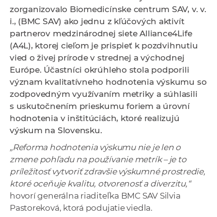
a
zorganizovalo Biomedicínske centrum SAV, v. v.
c
i., (BMC SAV) ako jednu z kľúčových aktivít
o
partnerov medzinárodnej siete Alliance4Life
v
(A4L), ktorej cieľom je prispieť k pozdvihnutiu
n
vied o živej prírode v strednej a východnej
í
Európe. Účastníci okrúhleho stola podporili
k
význam kvalitatívneho hodnotenia výskumu so
o
zodpovedným využívaním metriky a súhlasili
c
s uskutočnením prieskumu foriem a úrovní
h
hodnotenia v inštitúciách, ktoré realizujú
S
výskum na Slovensku.
A
„Reforma hodnotenia výskumu nie je len o
V
zmene pohľadu na používanie metrík – je to
príležitosť vytvoriť zdravšie výskumné prostredie,
ktoré oceňuje kvalitu, otvorenosť a diverzitu,“
hovorí generálna riaditeľka BMC SAV Silvia
Pastoreková, ktorá podujatie viedla.