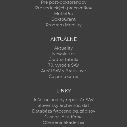
Pre post-doktorandov
Pre vedeckých pracovníkov
MoRePro
DoktoGrant
Program Mobility
AKTUÁLNE
Aktuality
Newsletter
Úradná tabuľa
70. výročie SAV
Areál SAV v Bratislave
Čo ponúkame
LINKY
Inštitucionálny repozitár SAV
Slovenský archív soc. dát
Databáza fytocenolog. zápisov
Časopis Akadémia
Otvorená akadémia