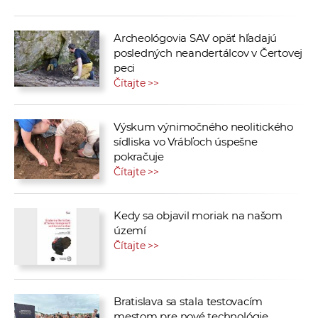
Archeológovia SAV opäť hľadajú
posledných neandertálcov v Čertovej
peci
Čítajte >>
Výskum výnimočného neolitického
sídliska vo Vrábľoch úspešne
pokračuje
Čítajte >>
Kedy sa objavil moriak na našom
území
Čítajte >>
Bratislava sa stala testovacím
mestom pre nové technológie