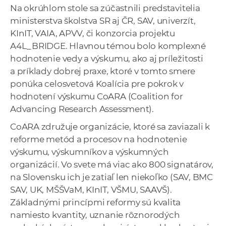
Na okrúhlom stole sa zúčastnili predstavitelia
ministerstva školstva SR aj ČR, SAV, univerzít,
KInIT, VAIA, APVV, či konzorcia projektu
A4L_BRIDGE. Hlavnou témou bolo komplexné
hodnotenie vedy a výskumu, ako aj príležitosti
a príklady dobrej praxe, ktoré v tomto smere
ponúka celosvetová Koalícia pre pokrok v
hodnotení výskumu CoARA (Coalition for
Advancing Research Assessment).
CoARA združuje organizácie, ktoré sa zaviazali k
reforme metód a procesov na hodnotenie
výskumu, výskumníkov a výskumných
organizácií. Vo svete má viac ako 800 signatárov,
na Slovensku ich je zatiaľ len niekoľko (SAV, BMC
SAV, UK, MŠŠVaM, KInIT, VŠMU, SAAVŠ).
Základnými princípmi reformy sú kvalita
namiesto kvantity, uznanie rôznorodých