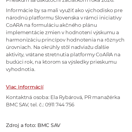
Prieskum sa uskutoční začiatkom roka 2026.
Informácie by sa mali využiť ako východisko pre
národnú platformu Slovenska v rámci iniciatívy
CoARA na formuláciu akčného plánu
implementácie zmien v hodnotení výskumu a
harmonizáciu princípov hodnotenia na rôznych
úrovniach. Na okrúhly stôl nadviažu ďalšie
aktivity, vrátane stretnutia platformy CoARA na
budúci rok, na ktorom sa výsledky prieskumu
vyhodnotia.
Viac informácií
Kontaktná osoba: Ela Rybárová, PR manažérka
BMC SAV, tel. č.: 0911 744 756
Zdroj a foto: BMC SAV