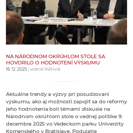
e
v
p
r
a
c
o
v
NA NÁRODNOM OKRÚHLOM STOLE SA
HOVORILO O HODNOTENÍ VÝSKUMU
n
16. 12. 2025
| videné 948-krát
í
č
k
a
Aktuálne trendy a výzvy pri posudzovaní
c
výskumu, ako aj možnosti zapojiť sa do reformy
h
jeho hodnotenia boli témami diskusie na
a
Národnom okrúhlom stole o vednej politike 9.
p
decembra 2025 vo Vedeckom parku Univerzity
r
Komenského v Bratislave. Podujatie