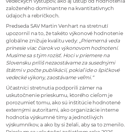
vedeckých výstupov, ako aj ústup od hodnotenia
založeného dominantne na kvantitatívnych
údajoch a rebríčkoch.
Predseda SAV Martin Venhart na stretnutí
upozornil na to, že takéto výkonové hodnotenie
globálne znižuje kvalitu vedy:
„Priemerná veda
prinesie viac čiarok vo výkonovom hodnotení.
Musíme sa s tým rozísť. Hoci v priemere na
Slovensku príliš nezaostávame za susednými
štátmi v počte publikácií, pokiaľ ide o špičkové
vedecké výkony, zaostávame veľmi.“
Účastníci stretnutia podporili zámer na
uskutočnenie prieskumu, ktorého cieľom je
porozumieť tomu, ako sú inštitúcie hodnotené
externými autoritami, ako organizácie interne
hodnotia výskumné tímy a jednotlivých
výskumníkov, a ako by si želali, aby sa to zmenilo.