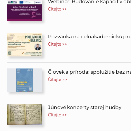
Webinár: Budovanie kapacít v obla
Čítajte >>
Pozvánka na celoakademickú pred
Čítajte >>
Človek a príroda: spolužitie bez 
Čítajte >>
Júnové koncerty starej hudby
Čítajte >>