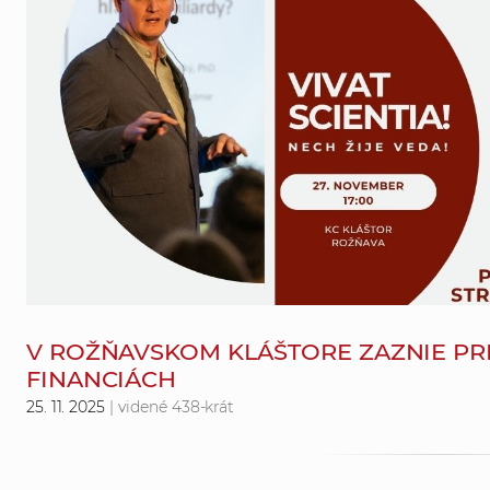
V ROŽŇAVSKOM KLÁŠTORE ZAZNIE P
FINANCIÁCH
25. 11. 2025
| videné 438-krát