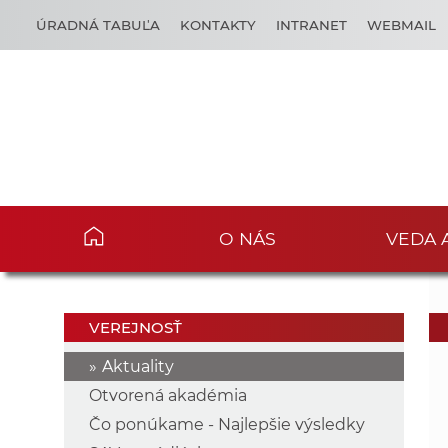
ÚRADNÁ TABUĽA
KONTAKTY
INTRANET
WEBMAIL
O NÁS
VEDA 
VEREJNOSŤ
Aktuality
Otvorená akadémia
Čo ponúkame - Najlepšie výsledky