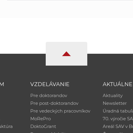
UM
VZDELÁVANIE
AKTUÁLNE
Pre doktorandov
Aktuality
Pre post-doktorandov
Newsletter
Pre vedeckých pracovníkov
Úradná tabuľ
ť
MoRePro
70. výročie S
uktúra
DoktoGrant
Areál SAV v Br