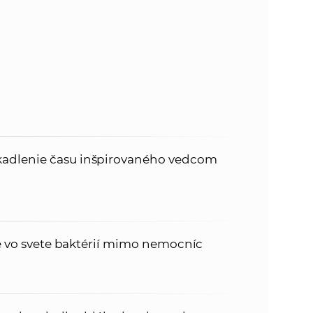
adlenie času inšpirovaného vedcom
je vo svete baktérií mimo nemocníc