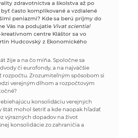
k
ality zdravotníctva a školstva až po
o
 byť často komplikované a vzdialené
n
c
ašimi peniazmi? Kde sa berú príjmy do
h
me Vás na podujatie
Vivat scientia!
k
S
kreatívnom centre Kláštor sa vo
A
Martin Hudcovský z Ekonomického
a
V
c
át žije a na čo míňa. Spoločne sa
dvody či eurofondy, a na najväčšie
h
asť rozpočtu. Zrozumiteľným spôsobom si
l medzi verejným dlhom a rozpočtovým
S
itočné?
rebiehajúcu konsolidáciu verejných
A
 štát mohol šetriť a kde naopak hľadať
ez výrazných dopadov na život
V
ej konsolidácie zo zahraničia a