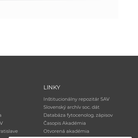
LINKY
Inštitucionálny repozitár SAV
Slovenský archív soc. dát
a
Databáza fytocenolog. zápisov
AV
Časopis Akadémia
atislave
Otvorená akadémia