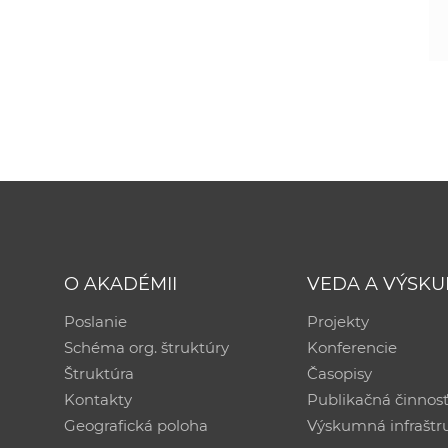
O AKADÉMII
VEDA A VÝSK
Poslanie
Projekty
Schéma org. štruktúry
Konferencie
Štruktúra
Časopisy
Kontakty
Publikačná činnos
Geografická poloha
Výskumná infraštr