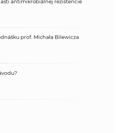
sti antimikrobiálnej rezistencie
nášku prof. Michała Bilewicza
návodu?