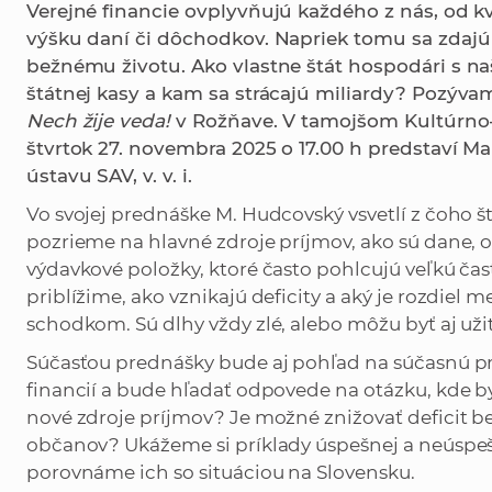
Verejné financie ovplyvňujú každého z nás, od kv
výšku daní či dôchodkov. Napriek tomu sa zdajú
bežnému životu. Ako vlastne štát hospodári s n
štátnej kasy a kam sa strácajú miliardy? Pozýva
Nech žije veda!
v Rožňave. V tamojšom Kultúrno-
štvrtok 27. novembra 2025 o 17.00 h predstaví 
ústavu SAV, v. v. i.
Vo svojej prednáške M. Hudcovský vsvetlí z čoho št
pozrieme na hlavné zdroje príjmov, ako sú dane, o
výdavkové položky, ktoré často pohlcujú veľkú č
priblížime, ako vznikajú deficity a aký je rozdie
schodkom. Sú dlhy vždy zlé, alebo môžu byť aj už
Súčasťou prednášky bude aj pohľad na súčasnú p
financií a bude hľadať odpovede na otázku, kde by
nové zdroje príjmov? Je možné znižovať deficit b
občanov? Ukážeme si príklady úspešnej a neúspešn
porovnáme ich so situáciou na Slovensku.