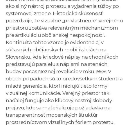
ako silný nástroj protestu a vyjadrenia túžby po
systémovej zmene. Historická skúsenosť
potvrdzuje, že vizuálne „privlastnenie“ verejného
priestoru zostáva relevantným mechanizmom
pre artikuláciu občianskej nespokojnosti.
Kontinuita tohto vzorca je evidentná aj v
súčasných občianskych mobilizáciách na
Slovensku, kde kriedové nápisy na chodníkoch
predstavujú paralelu s nápismi na stenách
budov počas Nežnej revolúcie v roku 1989. V
oboch prípadoch sú to predovšetkým študenti a
mladá generácia, ktorí iniciujú tieto formy
vizuálnej komunikácie. Verejný priestor tak
naďalej funguje ako kľúčový nástroj slobody
prejavu, kde sa materializuje požiadavka na
transparentnosť mocenských štruktúr
prostredníctvom vizuálnych foriem protestu.