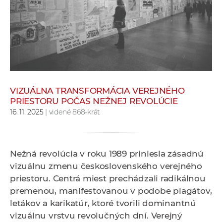
e
v
p
r
a
c
o
VIZUÁLNA TRANSFORMÁCIA VEREJNÉHO
v
PRIESTORU POČAS NEŽNEJ REVOLÚCIE
n
16. 11. 2025
| videné 868-krát
í
č
k
Nežná revolúcia v roku 1989 priniesla zásadnú
a
vizuálnu zmenu československého verejného
c
priestoru. Centrá miest prechádzali radikálnou
h
premenou, manifestovanou v podobe plagátov,
a
letákov a karikatúr, ktoré tvorili dominantnú
p
vizuálnu vrstvu revolučných dní. Verejný
r