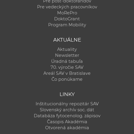
Pre post-doktorandov
Pre vedeckých pracovníkov
MoRePro
DoktoGrant
Program Mobility
AKTUÁLNE
Aktuality
Newsletter
Úradná tabuľa
70. výročie SAV
Areál SAV v Bratislave
Čo ponúkame
LINKY
Inštitucionálny repozitár SAV
Slovenský archív soc. dát
Databáza fytocenolog. zápisov
Časopis Akadémia
Otvorená akadémia