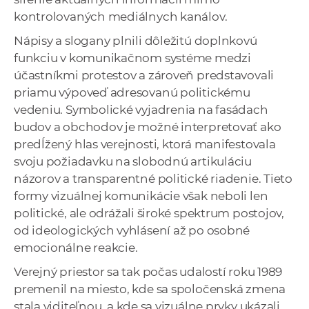
kontrolovaných mediálnych kanálov.
Nápisy a slogany plnili dôležitú doplnkovú
funkciu v komunikačnom systéme medzi
účastníkmi protestov a zároveň predstavovali
priamu výpoveď adresovanú politickému
vedeniu. Symbolické vyjadrenia na fasádach
budov a obchodov je možné interpretovať ako
predĺžený hlas verejnosti, ktorá manifestovala
svoju požiadavku na slobodnú artikuláciu
názorov a transparentné politické riadenie. Tieto
formy vizuálnej komunikácie však neboli len
politické, ale odrážali široké spektrum postojov,
od ideologických vyhlásení až po osobné
emocionálne reakcie.
Verejný priestor sa tak počas udalostí roku 1989
premenil na miesto, kde sa spoločenská zmena
stala viditeľnou, a kde sa vizuálne prvky ukázali