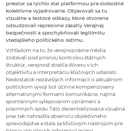
priestor sa rýchlo stal platformou pre slobodné
a
kolektívne vyjadrovanie. Objavovali sa tu
c
vizuálne a textové odkazy, ktoré otvorene
o
odsudzovali represívne zásahy Verejnej
v
bezpečnosti a spochybňovali legitimitu
n
vtedajšieho politického režimu.
í
k
Vzhľadom na to, že verejnoprávne média
o
zostávali pod prísnou kontrolou štátnych
c
štruktúr, verejnosť stratila dôveru v ich
h
objektivitu a interpretáciu kľúčových udalostí.
S
Nedostatok nezávislých informácií o aktuálnom
A
politickom vývoji bol účinne kompenzovaný
V
alternatívnymi formami komunikácie, najmä
spontánnym vylepovaním oznámení a
písomných správ. Táto decentralizovaná vizuálna
prax tak nahradila absenciu objektívneho
spravodajstva a stala sa kľúčovým nástrojom pre
šírenie aktuálnych informácií mimo