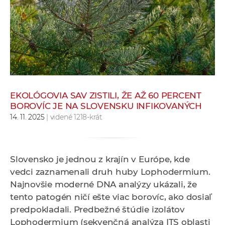
e
v
p
r
a
c
o
v
EKOLÓGOVIA SAV ZISTILI, ŽE AŽ 60 PERCENT
BOROVÍC JE NA SLOVENSKU INFIKOVANÝCH
n
14. 11. 2025
| videné 1218-krát
í
č
k
a
Slovensko je jednou z krajín v Európe, kde
c
vedci zaznamenali druh huby Lophodermium.
h
Najnovšie moderné DNA analýzy ukázali, že
a
tento patogén ničí ešte viac borovíc, ako dosiaľ
p
predpokladali. Predbežné štúdie izolátov
r
Lophodermium (sekvenčná analýza ITS oblasti