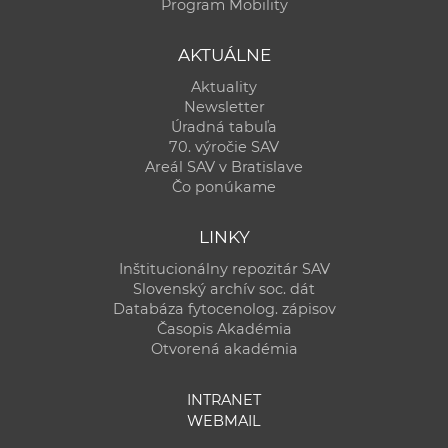
Program Mobility
AKTUÁLNE
Aktuality
Newsletter
Úradná tabuľa
70. výročie SAV
Areál SAV v Bratislave
Čo ponúkame
LINKY
Inštitucionálny repozitár SAV
Slovenský archív soc. dát
Databáza fytocenolog. zápisov
Časopis Akadémia
Otvorená akadémia
INTRANET
WEBMAIL