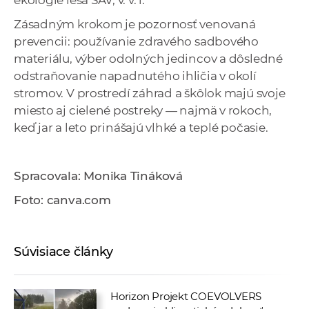
ekológie lesa SAV, v. v. i.
Zásadným krokom je pozornosť venovaná
prevencii: používanie zdravého sadbového
materiálu, výber odolných jedincov a dôsledné
odstraňovanie napadnutého ihličia v okolí
stromov. V prostredí záhrad a škôlok majú svoje
miesto aj cielené postreky — najmä v rokoch,
keď jar a leto prinášajú vlhké a teplé počasie.
Spracovala: Monika Tináková
Foto: canva.com
Súvisiace články
Horizon Projekt COEVOLVERS