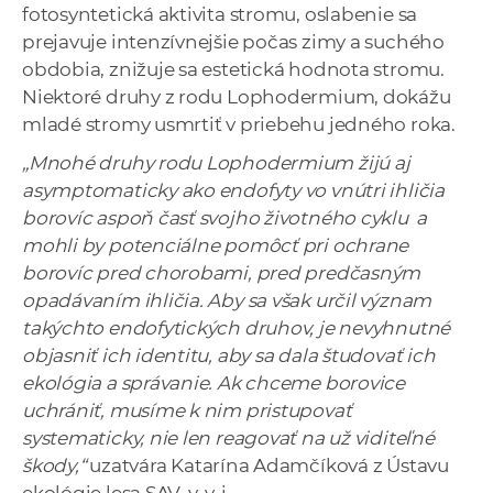
fotosyntetická aktivita stromu, oslabenie sa
prejavuje intenzívnejšie počas zimy a suchého
obdobia, znižuje sa estetická hodnota stromu.
Niektoré druhy z rodu Lophodermium, dokážu
mladé stromy usmrtiť v priebehu jedného roka.
„Mnohé druhy rodu Lophodermium žijú aj
asymptomaticky ako endofyty vo vnútri ihličia
borovíc aspoň časť svojho životného cyklu a
mohli by potenciálne pomôcť pri ochrane
borovíc pred chorobami, pred predčasným
opadávaním ihličia. Aby sa však určil význam
takýchto endofytických druhov, je nevyhnutné
objasniť ich identitu, aby sa dala študovať ich
ekológia a správanie. Ak chceme borovice
uchrániť, musíme k nim pristupovať
systematicky, nie len reagovať na už viditeľné
škody,“
uzatvára Katarína Adamčíková z Ústavu