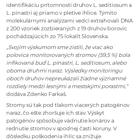
identifikáciu prítomnosti druhov L. seditiosum a
L. pinastri aj priamo v pletive ihlice. Týmito
molekulárnymi analýzami vedci extrahovali DNA
z 200 vzoriek zozbieraných z 19 druhov borovíc
pochádzajúcich zo 75 lokalít Slovenska.
„Svojím výskumom sme zistili, že viac ako
polovica monitorovaných stromov (59,5 %) bola
infikovaná buď L. pinastri, L. seditiosum, alebo
oboma druhmi naraz. Výsledky monitoringu
oboch druhov nepreukázali žiadne významné
rozdiely medzi lesnými a mestskými porastmi,“
dodáva Zdenko Farkaš.
Stromy sú tak pod tlakom viacerých patogénov
naraz, čo ešte zhoršuje ich stav. Výskyt
patogénov spôsobuje vädnutie konárov a
rednutie stromov v spodnej časti koruny. V
dôsledku poškodenia ihlíc sa znižuje