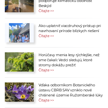
podporuje klimatickú odolnosť
Beskýd
Čítajte >>
Ako uplatniť viacdruhový prístup pri
navrhovaní prírode blízkych riešení
Čítajte >>
Horúčavy menia lesy rýchlejšie, než
sme čakali: Vedci sledujú, ktoré
stromy dokážu prežiť
Čítajte >>
Vďaka odborníkom Botanického
ústavu CBRB SAV vzniklo nové
chránené územie Ružomberské lúky
Čítajte >>