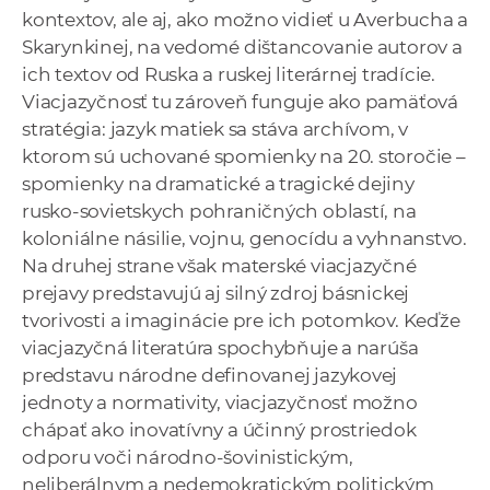
kontextov, ale aj, ako možno vidieť u Averbucha a
Skarynkinej, na vedomé dištancovanie autorov a
ich textov od Ruska a ruskej literárnej tradície.
Viacjazyčnosť tu zároveň funguje ako pamäťová
stratégia: jazyk matiek sa stáva archívom, v
ktorom sú uchované spomienky na 20. storočie –
spomienky na dramatické a tragické dejiny
rusko-sovietskych pohraničných oblastí, na
koloniálne násilie, vojnu, genocídu a vyhnanstvo.
Na druhej strane však materské viacjazyčné
prejavy predstavujú aj silný zdroj básnickej
tvorivosti a imaginácie pre ich potomkov. Keďže
viacjazyčná literatúra spochybňuje a narúša
predstavu národne definovanej jazykovej
jednoty a normativity, viacjazyčnosť možno
chápať ako inovatívny a účinný prostriedok
odporu voči národno-šovinistickým,
neliberálnym a nedemokratickým politickým