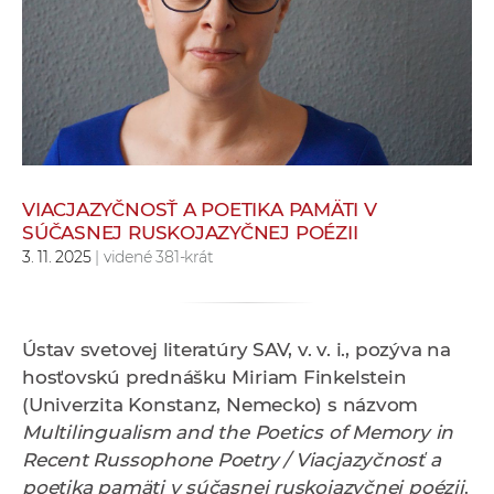
e
v
p
r
a
c
o
v
VIACJAZYČNOSŤ A POETIKA PAMÄTI V
SÚČASNEJ RUSKOJAZYČNEJ POÉZII
n
3. 11. 2025
| videné 381-krát
í
č
k
a
Ústav svetovej literatúry SAV, v. v. i., pozýva na
c
hosťovskú prednášku Miriam Finkelstein
h
(Univerzita Konstanz, Nemecko) s názvom
a
Multilingualism and the Poetics of Memory in
p
Recent Russophone Poetry / Viacjazyčnosť a
r
poetika pamäti v súčasnej ruskojazyčnej poézii
.