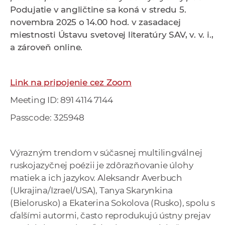
a
Podujatie v angličtine sa koná v stredu 5.
c
novembra 2025 o 14.00 hod. v zasadacej
o
miestnosti Ústavu svetovej literatúry SAV, v. v. i.,
v
a zároveň online.
n
í
Link na pripojenie cez Zoom
k
o
Meeting ID: 891 4114 7144
c
Passcode: 325948
h
S
A
Výrazným trendom v súčasnej multilingválnej
V
ruskojazyčnej poézii je zdôrazňovanie úlohy
matiek a ich jazykov. Aleksandr Averbuch
(Ukrajina/Izrael/USA), Tanya Skarynkina
(Bielorusko) a Ekaterina Sokolova (Rusko), spolu s
ďalšími autormi, často reprodukujú ústny prejav