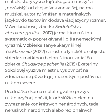
matiek, ktorý vykresľujú ako „autentický“ a
„nezávislý“ od akejkoľvek vonkajšej, najmä
mužskej, autority. Vnášanie materinských
jazykov do textov im dodáva viacjazyčný rozmer.
V Averbuchovej zbierke
Svidetel’stvo
chetvertogo litsa
(2017) je matkina ruština
systematicky popretkávaná jidiš a nemeckými
výrazmi. V zbierke Tanye Skarynkinej
YesMамочка
(2022) sa ruština lyrického subjektu
strieda s matkinou bieloruštinou, zatiaľ čo
zbierka
Chudskoe pechen’ie
(2015) Ekateriny
Sokolovej využíva miestnu výslovnosť na
zdôraznenie pôvodu jej materských postáv na
ruskom severe.
Prednáška skúma multilingválne prvky v
ruskojazyčnej poézii, ktoré slúžia nielen na
zvýraznenie konkrétnych nenárodných, teda
neruských národných alebo regionálnych