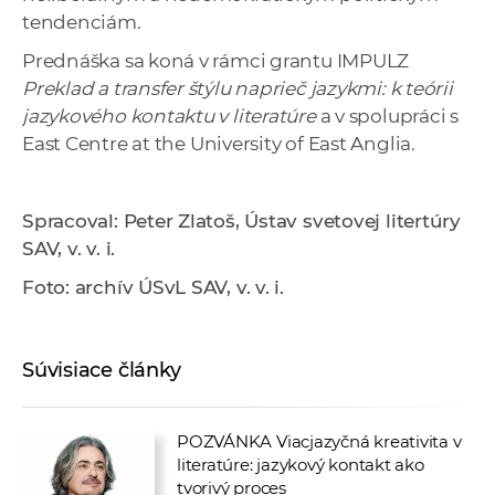
tendenciám.
Prednáška sa koná v rámci grantu IMPULZ
Preklad a transfer štýlu naprieč jazykmi: k teórii
jazykového kontaktu v literatúre
a v spolupráci s
East Centre at the University of East Anglia.
Spracoval: Peter Zlatoš, Ústav svetovej litertúry
SAV, v. v. i.
Foto: archív ÚSvL SAV, v. v. i.
Súvisiace články
POZVÁNKA Viacjazyčná kreativita v
literatúre: jazykový kontakt ako
tvorivý proces