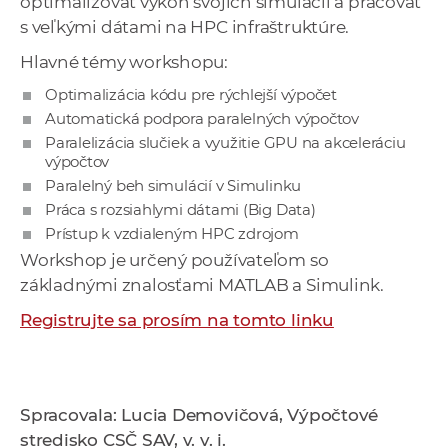
optimalizovať výkon svojich simulácií a pracovať
s veľkými dátami na HPC infraštruktúre.
Hlavné témy workshopu:
Optimalizácia kódu pre rýchlejší výpočet
Automatická podpora paralelných výpočtov
Paralelizácia slučiek a využitie GPU na akceleráciu
výpočtov
Paralelný beh simulácií v Simulinku
Práca s rozsiahlymi dátami (Big Data)
Prístup k vzdialeným HPC zdrojom
Workshop je určený používateľom so
základnými znalosťami MATLAB a Simulink.
Registrujte sa prosím na tomto linku
Spracovala: Lucia Demovičová, Výpočtové
stredisko CSČ SAV, v. v. i.