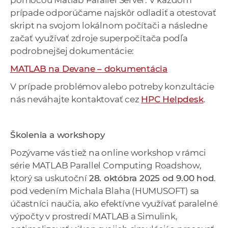
pomocou Matlab Parallel Server. V každom
prípade odporúčame najskôr odladiť a otestovať
skript na svojom lokálnom počítači a následne
začať využívať zdroje superpočítača podľa
podrobnejšej dokumentácie:
MATLAB na Devane – dokumentácia
V prípade problémov alebo potreby konzultácie
nás neváhajte kontaktovať cez
HPC Helpdesk
.
Školenia a workshopy
Pozývame vás tiež na online workshop v rámci
série MATLAB Parallel Computing Roadshow,
ktorý sa uskutoční
28. októbra 2025 od 9.00 hod
.
pod vedením Michala Blaha (HUMUSOFT) sa
účastníci naučia, ako efektívne využívať paralelné
výpočty v prostredí MATLAB a Simulink,