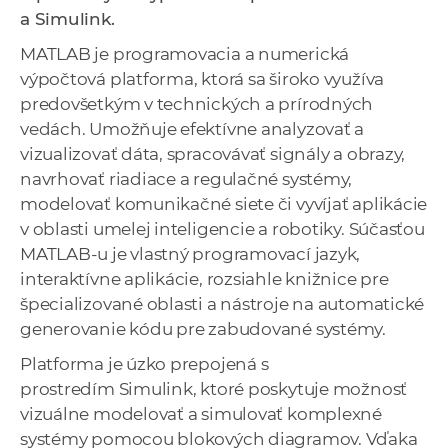
a
a Simulink.
c
MATLAB je programovacia a numerická
o
výpočtová platforma, ktorá sa široko využíva
v
predovšetkým v technických a prírodných
n
vedách. Umožňuje efektívne analyzovať a
í
vizualizovať dáta, spracovávať signály a obrazy,
k
navrhovať riadiace a regulačné systémy,
o
modelovať komunikačné siete či vyvíjať aplikácie
c
v oblasti umelej inteligencie a robotiky. Súčasťou
h
MATLAB-u je vlastný programovací jazyk,
S
interaktívne aplikácie, rozsiahle knižnice pre
A
špecializované oblasti a nástroje na automatické
V
generovanie kódu pre zabudované systémy.
Platforma je úzko prepojená s
prostredím Simulink, ktoré poskytuje možnosť
vizuálne modelovať a simulovať komplexné
systémy pomocou blokových diagramov. Vďaka