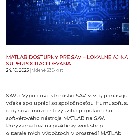
e
v
p
r
a
c
o
v
MATLAB DOSTUPNÝ PRE SAV – LOKÁLNE AJ NA
SUPERPOČÍTAČI DEVANA
n
24. 10. 2025
| videné 830-krát
í
č
k
a
SAV a Výpočtové stredisko SAV, v. v. i., prinášajú
c
vďaka spolupráci so spoločnosťou Humusoft, s.
h
r. o., nové možnosti využitia populárneho
a
softvérového nástroja MATLAB na SAV.
p
Pozývame tiež na praktický workshop
r
o paralelných výpočtoch v prostredí MATLAb