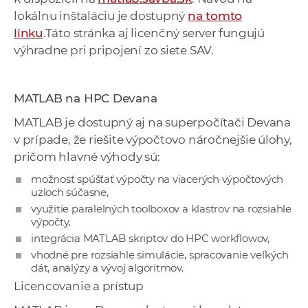
lokálnu inštaláciu je dostupný
na tomto
linku
.Táto stránka aj licenčný server fungujú
výhradne pri pripojení zo siete SAV.
MATLAB na HPC Devana
MATLAB je dostupný aj na superpočítači Devana
v prípade, že riešite výpočtovo náročnejšie úlohy,
pričom hlavné výhody sú:
možnosť spúšťať výpočty na viacerých výpočtových
uzloch súčasne,
využitie paralelných toolboxov a klastrov na rozsiahle
výpočty,
integrácia MATLAB skriptov do HPC workflowov,
vhodné pre rozsiahle simulácie, spracovanie veľkých
dát, analýzy a vývoj algoritmov.
Licencovanie a prístup