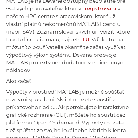
MATLAB je na Devane dostupný bezplatne pre
všetkých používateľov, ktorí sú
registrovaní
v
našom HPC centre s pracoviskom, ktoré už
vlastní platnú nekomerčnú MATLAB licenciu
(napr. SAV). Zoznam slovenských univerzít, ktoré
takúto licenciu majú, nájdete
TU
. Vďaka tomu
môžu títo používatelia okamžite začať využívať
výpočtový výkon systému Devana pre svoje
MATLAB projekty bez dodatočných licenčných
nákladov.
Ako začať
Výpočty v prostredí MATLAB je možné spúšťať
rôznymi spôsobmi. Skript môžete spustiť z
príkazového riadku. Ak potrebujete interaktívne
grafické rozhranie (GUI), môžete ho spustiť cez
platformu Open Ondemand. Výpočty môžete
tiež spúšťať zo svojho lokálneho Matlab klienta