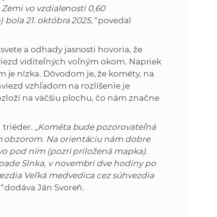
 Zemi vo vzdialenosti 0,60
 bola 21. októbra 2025,“
povedal
vete a odhady jasnosti hovoria, že
 hviezd viditeľných voľným okom. Napriek
je nízka. Dôvodom je, že kométy, na
hviezd vzhľadom na rozlíšenie je
ozloží na väčšiu plochu, čo nám značne
 triéder.
„Kométa bude pozorovateľná
m obzorom. Na orientáciu nám dobre
vo pod ním (pozri priložená mapka).
pade Slnka, v novembri dve hodiny po
ezdia Veľká medvedica cez súhvezdia
,“
dodáva Ján Svoreň.