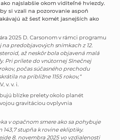
k
ako najslabšie okom viditeľné hviezdy.
o
by si vzali na pozorovanie aspoň
n
c
akávajú až šesť komét jasnejších ako
h
k
S
ára 2025 D. Carsonom v rámci programu
A
a
j na predobjavových snímkach z 12.
V
teroid, až neskôr bola objavená malá
c
 Pri prílete do vnútornej Slnečnej
 rokov, počas súčasného prechodu
h
átila na približne 1155 rokov,“
v. v. i.
S
ujú blízke prelety okolo planét
svojou gravitáciou ovplyvnia
A
lnka v opačnom smere ako sa pohybuje
V
 143,7 stupňa k rovine ekliptiky.
ejde 8. novembra 2025 vo vzdialenosti