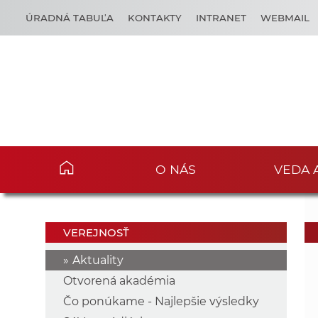
ÚRADNÁ TABUĽA
KONTAKTY
INTRANET
WEBMAIL
O NÁS
VEDA 
VEREJNOSŤ
Aktuality
Otvorená akadémia
Čo ponúkame - Najlepšie výsledky