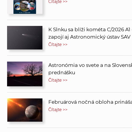
Čítajte >>
K Slnku sa blíži kométa C/2026 A
zapojí aj Astronomický ústav SAV
Čítajte >>
Astronómia vo svete a na Sloven
prednášku
Čítajte >>
Februárová nočná obloha prináša 
Čítajte >>