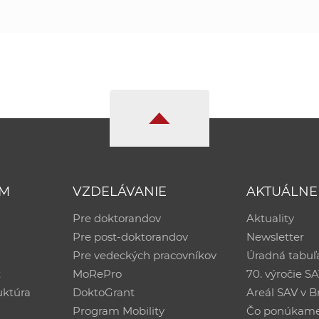
UM
VZDELÁVANIE
AKTUÁLNE
Pre doktorandov
Aktuality
Pre post-doktorandov
Newsletter
Pre vedeckých pracovníkov
Úradná tabuľ
ť
MoRePro
70. výročie S
uktúra
DoktoGrant
Areál SAV v Br
Program Mobility
Čo ponúkam