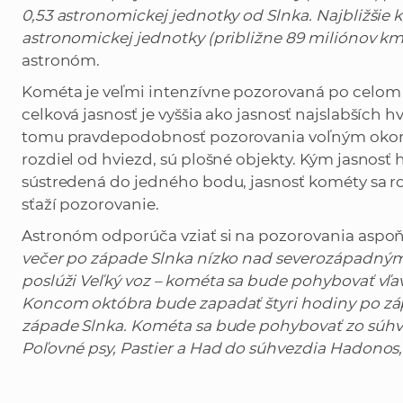
0,53 astronomickej jednotky od Slnka. Najbližšie k
astronomickej jednotky (približne 89 miliónov km)
astronóm.
Kométa je veľmi intenzívne pozorovaná po celom s
celková jasnosť je vyššia ako jasnosť najslabších
tomu pravdepodobnosť pozorovania voľným okom 
rozdiel od hviezd, sú plošné objekty. Kým jasnosť 
sústredená do jedného bodu, jasnosť kométy sa r
sťaží pozorovanie.
Astronóm odporúča vziať si na pozorovania aspoň
večer po západe Slnka nízko nad severozápadný
poslúži Veľký voz – kométa sa bude pohybovať vľa
Koncom októbra bude zapadať štyri hodiny po zá
západe Slnka. Kométa sa bude pohybovať zo súhv
Poľovné psy, Pastier a Had do súhvezdia Hadonos