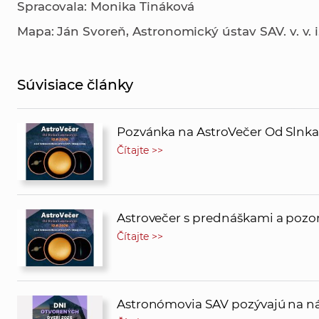
Spracovala: Monika Tináková
Mapa: Ján Svoreň, Astronomický ústav SAV. v. v. i
Súvisiace články
Pozvánka na AstroVečer Od Slnk
Čítajte >>
Astrovečer s prednáškami a pozor
Čítajte >>
Astronómovia SAV pozývajú na ná