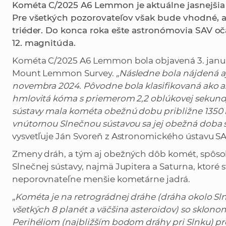
Kométa C/2025 A6 Lemmon je aktuálne jasnejšia 
Pre všetkých pozorovateľov však bude vhodné, a
triéder. Do konca roka ešte astronómovia SAV oč
12. magnitúda.
Kométa C/2025 A6 Lemmon bola objavená 3. janu
Mount Lemmon Survey.
„Následne bola nájdená a
novembra 2024. Pôvodne bola klasifikovaná ako as
hmlovitá kóma s priemerom 2,2 oblúkovej sekundy.
sústavy mala kométa obežnú dobu približne 1350
vnútornou Slnečnou sústavou sa jej obežná doba skr
vysvetľuje Ján Svoreň z Astronomického ústavu SAV, 
Zmeny dráh, a tým aj obežných dôb komét, spôsob
Slnečnej sústavy, najmä Jupitera a Saturna, ktoré 
neporovnateľne menšie kometárne jadrá.
„Kométa je na retrográdnej dráhe (dráha okolo S
všetkých 8 planét a väčšina asteroidov) so sklonom
Perihéliom (najbližším bodom dráhy pri Slnku) pr