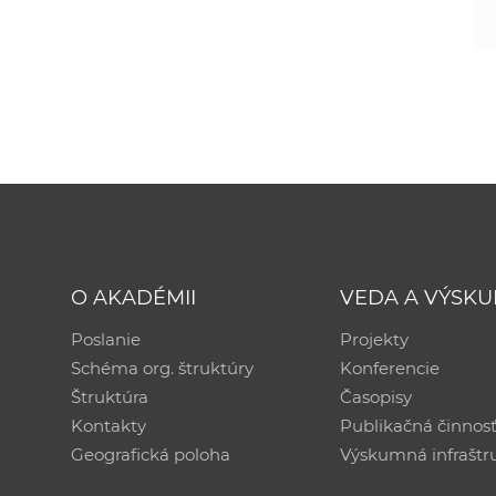
O AKADÉMII
VEDA A VÝSK
Poslanie
Projekty
Schéma org. štruktúry
Konferencie
Štruktúra
Časopisy
Kontakty
Publikačná činnos
Geografická poloha
Výskumná infraštr