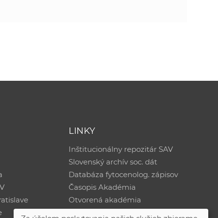
LINKY
Inštitucionálny repozitár SAV
Slovenský archív soc. dát
a
Databáza fytocenolog. zápisov
AV
Časopis Akadémia
atislave
Otvorená akadémia
e