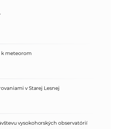
.
a k meteorom
ovaniami v Starej Lesnej
vštevu vysokohorských observatórií