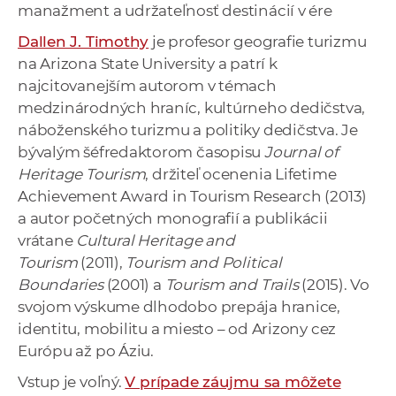
manažment a udržateľnosť destinácií v ére
Dallen J. Timothy
je profesor geografie turizmu
na Arizona State University a patrí k
najcitovanejším autorom v témach
medzinárodných hraníc, kultúrneho dedičstva,
náboženského turizmu a politiky dedičstva. Je
bývalým šéfredaktorom časopisu
Journal of
Heritage Tourism
, držiteľ ocenenia Lifetime
Achievement Award in Tourism Research (2013)
a autor početných monografií a publikácii
vrátane
Cultural Heritage and
Tourism
(2011),
Tourism and Political
Boundaries
(2001) a
Tourism and Trails
(2015). Vo
svojom výskume dlhodobo prepája hranice,
identitu, mobilitu a miesto – od Arizony cez
Európu až po Áziu.
Vstup je voľný.
V prípade záujmu sa môžete