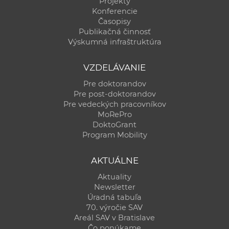
Projekty
Konferencie
Časopisy
Publikačná činnosť
Výskumná infraštruktúra
VZDELÁVANIE
Pre doktorandov
Pre post-doktorandov
Pre vedeckých pracovníkov
MoRePro
DoktoGrant
Program Mobility
AKTUÁLNE
Aktuality
Newsletter
Úradná tabuľa
70. výročie SAV
Areál SAV v Bratislave
Čo ponúkame