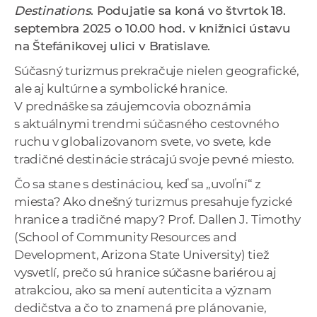
Destinations
. Podujatie sa koná vo štvrtok 18.
a
septembra 2025 o 10.00 hod. v knižnici ústavu
c
na Štefánikovej ulici v Bratislave.
o
v
Súčasný turizmus prekračuje nielen geografické,
n
ale aj kultúrne a symbolické hranice.
í
V prednáške sa záujemcovia oboznámia
k
s aktuálnymi trendmi súčasného cestovného
o
ruchu v globalizovanom svete, vo svete, kde
c
tradičné destinácie strácajú svoje pevné miesto.
h
Čo sa stane s destináciou, keď sa „uvoľní“ z
S
miesta? Ako dnešný turizmus presahuje fyzické
A
hranice a tradičné mapy? Prof. Dallen J. Timothy
V
(School of Community Resources and
Development, Arizona State University) tiež
vysvetlí, prečo sú hranice súčasne bariérou aj
atrakciou, ako sa mení autenticita a význam
dedičstva a čo to znamená pre plánovanie,