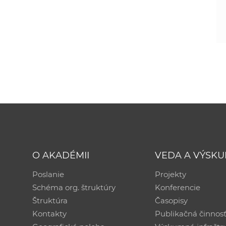
O AKADÉMII
VEDA A VÝSK
Poslanie
Projekty
Schéma org. štruktúry
Konferencie
Štruktúra
Časopisy
Kontakty
Publikačná činnos