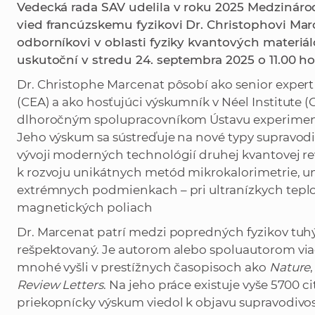
Vedecká rada SAV udelila v roku 2025 Medzináro
vied francúzskemu fyzikovi Dr. Christophovi M
odborníkovi v oblasti fyziky kvantových materiá
uskutoční v stredu 24. septembra 2025 o 11.00 ho
Dr. Christophe Marcenat pôsobí ako senior expert
(CEA) a ako hosťujúci výskumník v Néel Institute (
dlhoročným spolupracovníkom Ústavu experimentálnej f
Jeho výskum sa sústreďuje na nové typy supravodi
vývoji moderných technológií druhej kvantovej 
k rozvoju unikátnych metód mikrokalorimetrie, 
extrémnych podmienkach – pri ultranízkych teplot
magnetických poliach
Dr. Marcenat patrí medzi popredných fyzikov tuhýc
rešpektovaný. Je autorom alebo spoluautorom viac
mnohé vyšli v prestížnych časopisoch ako
Nature
Review Letters
. Na jeho práce existuje vyše 5700 c
priekopnícky výskum viedol k objavu supravodivos