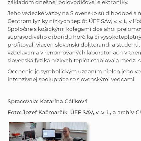
základom dnešnej polovodičovej elektroniky.
Jeho vedecké väzby na Slovensko sú dlhodobé a 
Centrom fyziky nízkych teplôt ÚEF SAV, v. v. i., v K
Spoločne s košickými kolegami dosiahol prelomové
supravodivého diboridu horčíka či vysokoteplotný
profitovali viacerí slovenskí doktorandi a študenti,
vzdelávania v renomovaných laboratóriách v Greno
slovenská fyzika nízkych teplôt etablovala medzi 
Ocenenie je symbolickým uznaním nielen jeho ved
intenzívnej spolupráce so slovenskými vedcami.
Spracovala: Katarína Gáliková
Foto: Jozef Kačmarčík, ÚEF SAV, v. v. i., a archív C