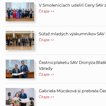
V Smoleniciach udelili Ceny SAV 
Čítajte >>
Súťaž mladých výskumníkov SAV m
Čítajte >>
Čestnú plaketu SAV Dionýza Blašk
Várady
Čítajte >>
Gabriela Múcsková si prebrala Če
Čítajte >>