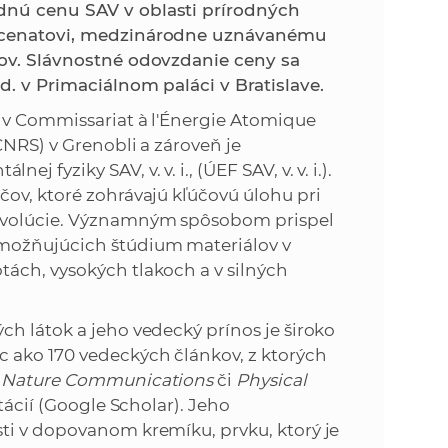
k
dnú cenu SAV v oblasti prírodných
o
arcenatovi, medzinárodne uznávanému
n
c
lov. Slávnostné odovzdanie ceny sa
h
d. v Primaciálnom paláci v Bratislave.
k
S
 v Commissariat à l'Énergie Atomique
A
a
CNRS) v Grenobli a zároveň je
V
yziky SAV, v. v. i., (ÚEF SAV, v. v. i.).
c
čov, ktoré zohrávajú kľúčovú úlohu pri
revolúcie. Významným spôsobom prispel
h
umožňujúcich štúdium materiálov v
ách, vysokých tlakoch a v silných
S
h látok a jeho vedecký prínos je široko
A
 ako 170 vedeckých článkov, z ktorých
,
Nature Communications
či
Physical
V
itácií (Google Scholar). Jeho
ti v dopovanom kremíku, prvku, ktorý je