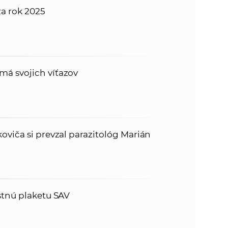
za rok 2025
á svojich víťazov
oviča si prevzal parazitológ Marián
stnú plaketu SAV