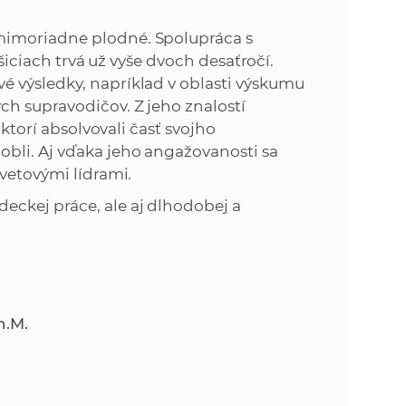
mimoriadne plodné. Spolupráca s
ošiciach trvá už vyše dvoch desaťročí.
 výsledky, napríklad v oblasti výskumu
ch supravodičov. Z jeho znalostí
 ktorí absolvovali časť svojho
bli. Aj vďaka jeho angažovanosti sa
svetovými lídrami.
eckej práce, ale aj dlhodobej a
h.M.