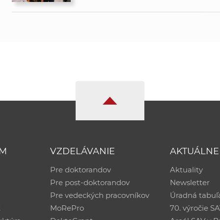
UM
VZDELÁVANIE
AKTUÁLNE
Pre doktorandov
Aktuality
Pre post-doktorandov
Newsletter
Pre vedeckých pracovníkov
Úradná tabuľ
ť
MoRePro
70. výročie S