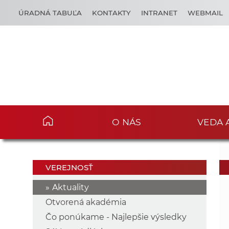
ÚRADNÁ TABUĽA
KONTAKTY
INTRANET
WEBMAIL
O NÁS
VEDA 
VEREJNOSŤ
Aktuality
Otvorená akadémia
Čo ponúkame - Najlepšie výsledky