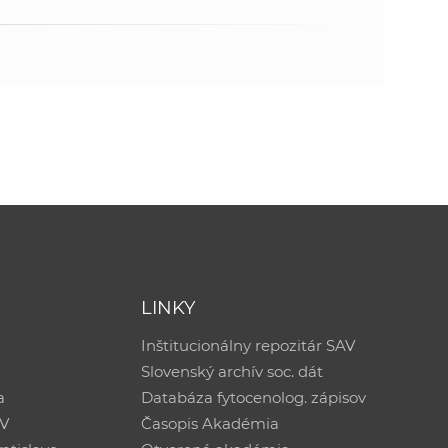
LINKY
Inštitucionálny repozitár SAV
Slovenský archív soc. dát
a
Databáza fytocenolog. zápisov
AV
Časopis Akadémia