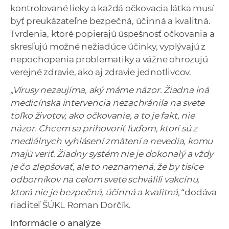
kontrolované lieky a každá očkovacia látka musí
byť preukázateľne bezpečná, účinná a kvalitná.
Tvrdenia, ktoré popierajú úspešnosť očkovania a
skresľujú možné nežiadúce účinky, vyplývajú z
nepochopenia problematiky a vážne ohrozujú
verejné zdravie, ako aj zdravie jednotlivcov.
„Vírusy nezaujíma, aký máme názor.
Žiadna iná
medicínska intervencia nezachránila na svete
toľko životov, ako očkovanie, a to je fakt, nie
názor. Chcem sa prihovoriť ľuďom, ktorí sú z
mediálnych vyhlásení zmätení a nevedia, komu
majú veriť. Žiadny systém nie je dokonalý a vždy
je čo zlepšovať, ale to neznamená, že by tisíce
odborníkov na celom svete schválili vakcínu,
ktorá nie je bezpečná, účinná a kvalitná,“
dodáva
riaditeľ ŠÚKL Roman Dorčík.
Informácie o analýze