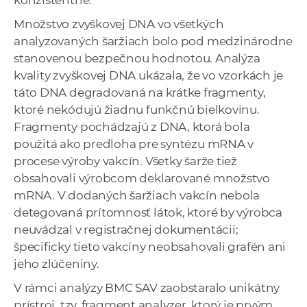
konzistentné.
Množstvo zvyškovej DNA vo všetkých
analyzovaných šaržiach bolo pod medzinárodne
stanovenou bezpečnou hodnotou. Analýza
kvality zvyškovej DNA ukázala, že vo vzorkách je
táto DNA degradovaná na krátke fragmenty,
ktoré nekódujú žiadnu funkčnú bielkovinu.
Fragmenty pochádzajú z DNA, ktorá bola
použitá ako predloha pre syntézu mRNA v
procese výroby vakcín. Všetky šarže tiež
obsahovali výrobcom deklarované množstvo
mRNA. V dodaných šaržiach vakcín nebola
detegovaná prítomnosť látok, ktoré by výrobca
neuvádzal v registračnej dokumentácii;
špecificky tieto vakcíny neobsahovali grafén ani
jeho zlúčeniny.
V rámci analýzy BMC SAV zaobstaralo unikátny
prístroj, tzv. fragment analyzer, ktorý je prvým