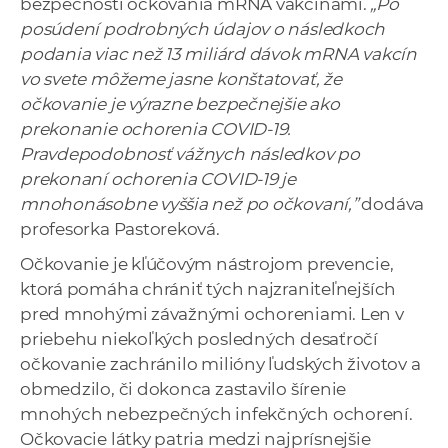
bezpečnosti očkovania mRNA vakcínami.
„Po
posúdení podrobných údajov o následkoch
podania viac než 13 miliárd dávok mRNA vakcín
vo svete môžeme jasne konštatovať, že
očkovanie je výrazne bezpečnejšie ako
prekonanie ochorenia COVID-19.
Pravdepodobnosť vážnych následkov po
prekonaní ochorenia COVID-19 je
mnohonásobne vyššia než po očkovaní,”
dodáva
profesorka Pastoreková.
Očkovanie je kľúčovým nástrojom prevencie,
ktorá pomáha chrániť tých najzraniteľnejších
pred mnohými závažnými ochoreniami. Len v
priebehu niekoľkých posledných desaťročí
očkovanie zachránilo milióny ľudských životov a
obmedzilo, či dokonca zastavilo šírenie
mnohých nebezpečných infekčných ochorení.
Očkovacie látky patria medzi najprísnejšie