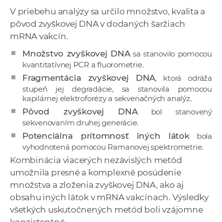
V priebehu analýzy sa určilo množstvo, kvalita a
pôvod zvyškovej DNA v dodaných šaržiach
mRNA vakcín.
Množstvo zvyškovej DNA
sa stanovilo pomocou
kvantitatívnej PCR a fluorometrie.
Fragmentácia zvyškovej DNA
, ktorá odráža
stupeň jej degradácie, sa stanovila pomocou
kapilárnej elektroforézy a sekvenačných analýz.
Pôvod zvyškovej DNA
bol stanovený
sekvenovaním druhej generácie.
Potenciálna prítomnosť iných látok
bola
vyhodnotená pomocou Ramanovej spektrometrie.
Kombinácia viacerých nezávislých metód
umožnila presné a komplexné posúdenie
množstva a zloženia zvyškovej DNA, ako aj
obsahu iných látok v mRNA vakcínach. Výsledky
všetkých uskutočnených metód boli vzájomne