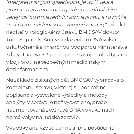
interpretovaných výsledkoch, je totiž veľa a
predstavujú nebezpečný zdroj manipulácie s
verejnosťou prostredníctvom strachu, a to môže
mať vážne následky pre verejné zdravie,“
uviedol
riaditeľ Virologického ústavu BMC SAV doktor
Juraj Kopáček. Analýza zloženia mRNA vakcín,
uskutočnená s finančnou podporou Ministerstva
zdravotníctva SR, preto predstavuje dôležitý krok
v boji proti nebezpečným medicínskym
dezinformáciám.
Na základe získaných dát BMC SAV vypracovalo
komplexnú správu, v ktorej sú podrobne
popísané a vysvetlené výsledky a metódy
analýzy. V správe je tiež vysvetlené, prečo
fragmentovaná zvyšková DNA vo vakcínach
nemá vplyv na ľudské zdravie.
Výsledky analýzy sú cenné aj pre posúdenie