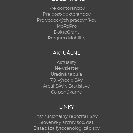
Pre doktorandov
Pre post-doktorandov
Pre vedeckých pracovníkov
MoRePro
DoktoGrant
Program Mobility
AKTUÁLNE
Aktuality
Newsletter
Úradná tabuľa
70. výročie SAV
Areál SAV v Bratislave
Čo ponúkame
LINKY
Inštitucionálny repozitár SAV
Slovenský archív soc. dát
Databáza fytocenolog. zápisov