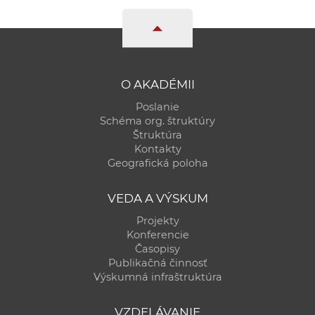
O AKADÉMII
Poslanie
Schéma org. štruktúry
Štruktúra
Kontakty
Geografická poloha
VEDA A VÝSKUM
Projekty
Konferencie
Časopisy
Publikačná činnosť
Výskumná infraštruktúra
VZDELÁVANIE