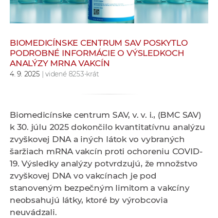
e
v
p
BIOMEDICÍNSKE CENTRUM SAV POSKYTLO
r
PODROBNÉ INFORMÁCIE O VÝSLEDKOCH
a
ANALÝZY MRNA VAKCÍN
c
4. 9. 2025
| videné 8253-krát
o
v
n
Biomedicínske centrum SAV, v. v. i., (BMC SAV)
í
k 30. júlu 2025 dokončilo kvantitatívnu analýzu
č
zvyškovej DNA a iných látok vo vybraných
k
šaržiach mRNA vakcín proti ochoreniu COVID-
a
19. Výsledky analýzy potvrdzujú, že množstvo
c
zvyškovej DNA vo vakcínach je pod
h
stanoveným bezpečným limitom a vakcíny
a
neobsahujú látky, ktoré by výrobcovia
p
neuvádzali.
r