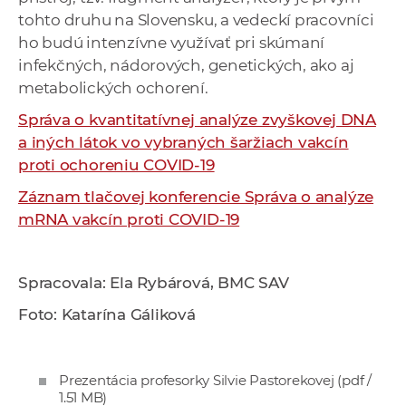
tohto druhu na Slovensku, a vedeckí pracovníci
ho budú intenzívne využívať pri skúmaní
infekčných, nádorových, genetických, ako aj
metabolických ochorení.
Správa o kvantitatívnej analýze zvyškovej DNA
a iných látok vo vybraných šaržiach vakcín
proti ochoreniu COVID-19
Záznam tlačovej konferencie Správa o analýze
mRNA vakcín proti COVID-19
Spracovala: Ela Rybárová, BMC SAV
Foto: Katarína Gáliková
Prezentácia profesorky Silvie Pastorekovej
(pdf /
1.51 MB)