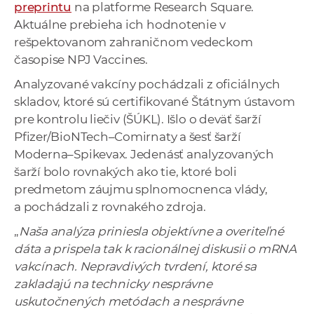
preprintu
na platforme Research Square.
Aktuálne prebieha ich hodnotenie v
rešpektovanom zahraničnom vedeckom
časopise NPJ Vaccines.
Analyzované vakcíny pochádzali z oficiálnych
skladov, ktoré sú certifikované Štátnym ústavom
pre kontrolu liečiv (ŠÚKL). Išlo o deväť šarží
Pfizer/BioNTech–Comirnaty a šesť šarží
Moderna–Spikevax. Jedenásť analyzovaných
šarží bolo rovnakých ako tie, ktoré boli
predmetom záujmu splnomocnenca vlády,
a pochádzali z rovnakého zdroja.
„
Naša analýza priniesla objektívne a overiteľné
dáta a prispela tak k racionálnej diskusii o mRNA
vakcínach. Nepravdivých tvrdení, ktoré sa
zakladajú na technicky nesprávne
uskutočnených metódach a nesprávne