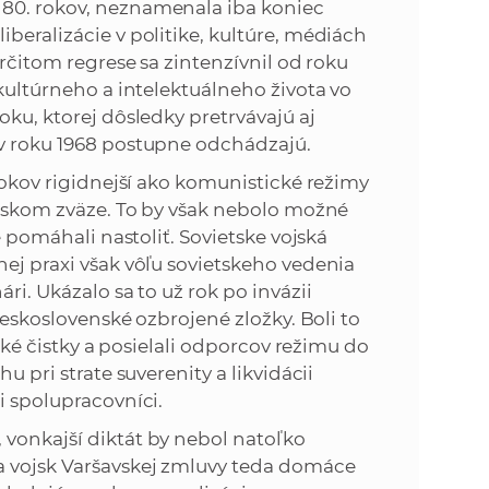
 80. rokov, neznamenala iba koniec
beralizácie v politike, kultúre, médiách
určitom regrese sa zintenzívnil od roku
 kultúrneho a intelektuálneho života vo
oku, ktorej dôsledky pretrvávajú aj
 v roku 1968 postupne odchádzajú.
 rokov rigidnejší ako komunistické režimy
ietskom zväze. To by však nebolo možné
e pomáhali nastoliť. Sovietske vojská
nej praxi však vôľu sovietskeho vedenia
ri. Ukázalo sa to už rok po invázii
 československé ozbrojené zložky. Boli to
ické čistky a posielali odporcov režimu do
u pri strate suverenity a likvidácii
i spolupracovníci.
 vonkajší diktát by nebol natoľko
a vojsk Varšavskej zmluvy teda domáce