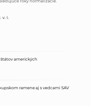
sledujúce roky normalizácie.
v. i.
h štátov amerických
skupskom ramene aj s vedcami SAV