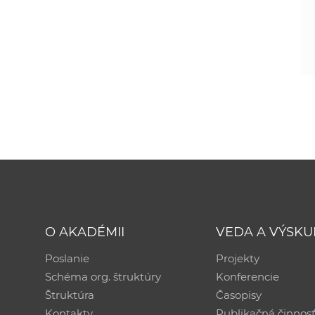
O AKADÉMII
VEDA A VÝSK
Poslanie
Projekty
Schéma org. štruktúry
Konferencie
Štruktúra
Časopisy
Kontakty
Publikačná činnos