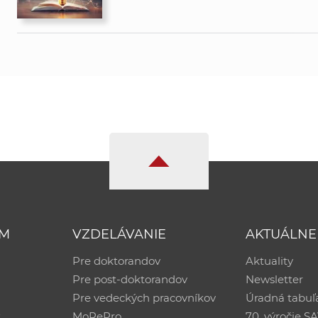
UM
VZDELÁVANIE
AKTUÁLNE
Pre doktorandov
Aktuality
Pre post-doktorandov
Newsletter
Pre vedeckých pracovníkov
Úradná tabuľ
ť
MoRePro
70. výročie S