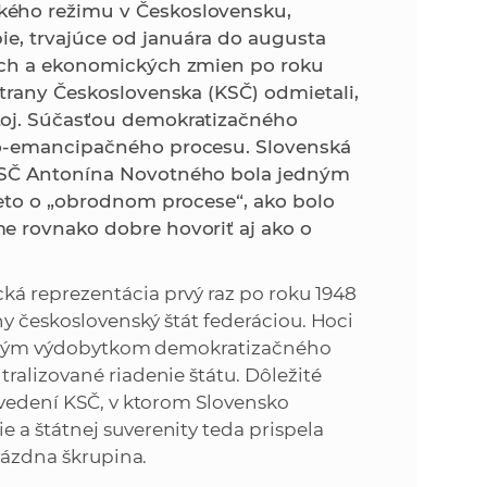
k
kého režimu v Československu,
o
ie, trvajúce od januára do augusta
n
c
nych a ekonomických zmien po roku
h
strany Československa (KSČ) odmietali,
k
S
toj. Súčasťou demokratizačného
A
no-emancipačného procesu. Slovenská
a
V
 KSČ Antonína Novotného bola jedným
reto o „obrodnom procese“, ako bolo
c
e rovnako dobre hovoriť aj ako o
h
ká reprezentácia prvý raz po roku 1948
S
ny československý štát federáciou. Hoci
jediným výdobytkom demokratizačného
A
ralizované riadenie štátu. Dôležité
 vedení KSČ, v ktorom Slovensko
V
 a štátnej suverenity teda prispela
prázdna škrupina.