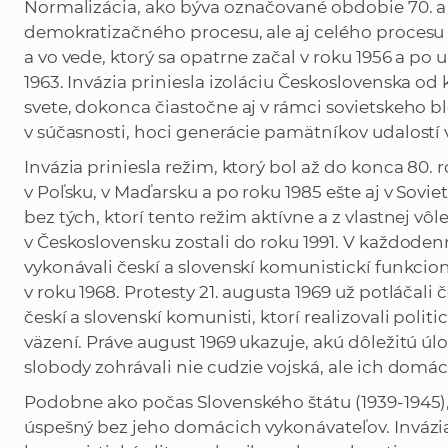
Normalizácia, ako býva označované obdobie 70. a
demokratizačného procesu, ale aj celého procesu li
a vo vede, ktorý sa opatrne začal v roku 1956 a po 
1963. Invázia priniesla izoláciu Československa od
svete, dokonca čiastočne aj v rámci sovietskeho bl
v súčasnosti, hoci generácie pamätníkov udalostí
Invázia priniesla režim, ktorý bol až do konca 80.
v Poľsku, v Maďarsku a po roku 1985 ešte aj v Sov
bez tých, ktorí tento režim aktívne a z vlastnej vôl
v Československu zostali do roku 1991. V každoden
vykonávali českí a slovenskí komunistickí funkcioná
v roku 1968. Protesty 21. augusta 1969 už potláčali
českí a slovenskí komunisti, ktorí realizovali polit
väzení. Práve august 1969 ukazuje, akú dôležitú úloh
slobody zohrávali nie cudzie vojská, ale ich domác
Podobne ako počas Slovenského štátu (1939-1945),
úspešný bez jeho domácich vykonávateľov. Invázi