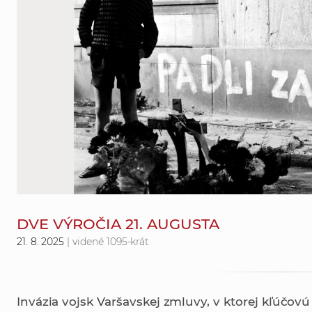
DVE VÝROČIA 21. AUGUSTA
21. 8. 2025
| videné 1095-krát
Invázia vojsk Varšavskej zmluvy, v ktorej kľúčov