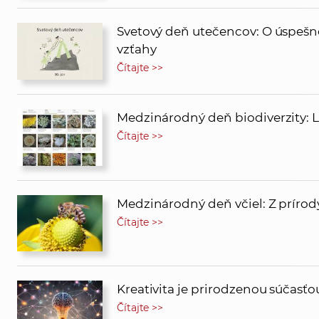
Svetový deň utečencov: O úspešn
vzťahy
Čítajte >>
Medzinárodný deň biodiverzity: Li
Čítajte >>
Medzinárodný deň včiel: Z prírody
Čítajte >>
Kreativita je prirodzenou súčasť
Čítajte >>