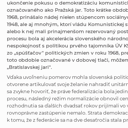
ukončenie pokusu o demokratizáciu komunistic
označovaného ako Pražská jar. Toto krátke obdob
1968, prinášalo nádej nielen stúpencom sociál
1948, ale aj mnohým, ktorí vládu Komunistickej 
alebo k nej mali prinajmenšom rezervovaný pos
procesu bola aj akcelerácia slovenského národ
nespokojnosť s politikou prvého tajomníka ÚV
zo „spúšťačov“ politických zmien v roku 1968, p
toto obdobie označované v dobovej tlači, môžem
„Bratislavskej jari“.
Vďaka uvoľneniu pomerov mohla slovenská politic
otvorene artikulovať svoje želanie nahradiť unitár
sa zvykne hovoriť, že práve federalizácia bola 
procesu, následný režim normalizácie obnovil cent
rozhodnutia sa ďalších dvadsať rokov prijímali vo
rovnoprávne zastúpenie nemalo. Strata demokracie
k tomu, že z federácie sa na dve desaťročia stala 