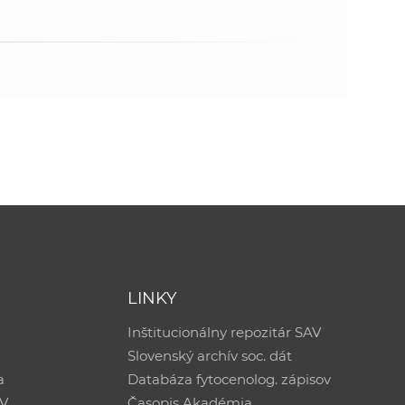
LINKY
Inštitucionálny repozitár SAV
Slovenský archív soc. dát
a
Databáza fytocenolog. zápisov
AV
Časopis Akadémia