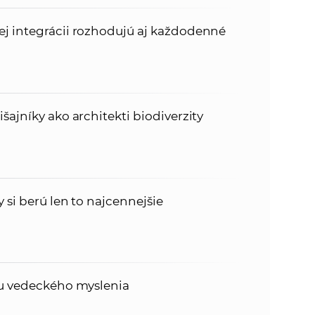
ej integrácii rozhodujú aj každodenné
šajníky ako architekti biodiverzity
 si berú len to najcennejšie
ou vedeckého myslenia