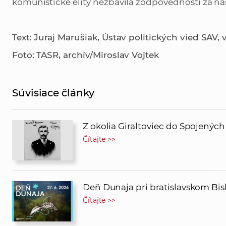
komunistické elity nezbavila zodpovednosti za na
Text: Juraj Marušiak, Ústav politických vied SAV, v. 
Foto: TASR, archív/Miroslav Vojtek
Súvisiace články
Z okolia Giraltoviec do Spojenýc
Čítajte >>
Deň Dunaja pri bratislavskom Bi
Čítajte >>