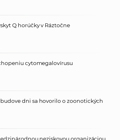
ýskyt Q horúčky v Ráztočne
ochopeniu cytomegalovírusu
budove dni sa hovorilo o zoonotických
l medzinárodnou neziskovou organizáciou