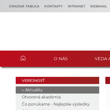
ÚRADNÁ TABUĽA
KONTAKTY
INTRANET
WEBMAIL
O NÁS
VEDA 
VEREJNOSŤ
Aktuality
Otvorená akadémia
Čo ponúkame - Najlepšie výsledky