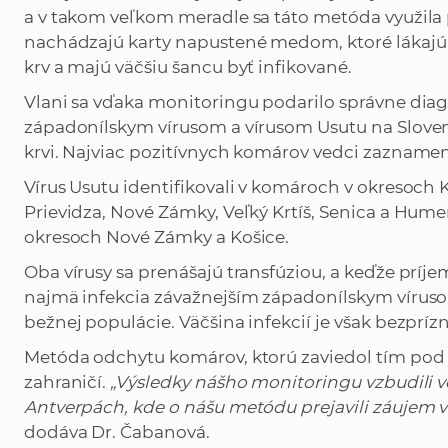
a v takom veľkom meradle sa táto metóda využila 
nachádzajú karty napustené medom, ktoré lákajú 
krv a majú väčšiu šancu byť infikované.
Vlani sa vďaka monitoringu podarilo správne diag
západonílskym vírusom a vírusom Usutu na Sloven
krvi. Najviac pozitívnych komárov vedci zaznamena
Vírus Usutu identifikovali v komároch v okresoch K
Prievidza, Nové Zámky, Veľký Krtíš, Senica a Hume
okresoch Nové Zámky a Košice.
Oba vírusy sa prenášajú transfúziou, a keďže príj
najmä infekcia závažnejším západonílskym víruso
bežnej populácie. Väčšina infekcií je však bezpríz
Metóda odchytu komárov, ktorú zaviedol tím pod v
zahraničí.
„Výsledky nášho monitoringu vzbudili 
Antverpách, kde o nášu metódu prejavili záujem 
dodáva Dr. Čabanová.