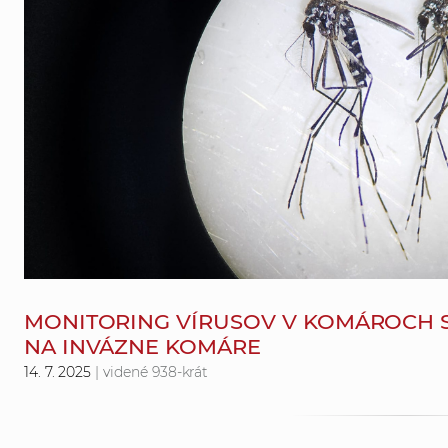
MONITORING VÍRUSOV V KOMÁROCH SA
NA INVÁZNE KOMÁRE
14. 7. 2025
| videné 938-krát