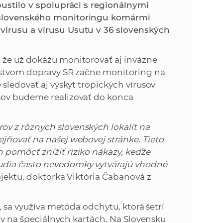
k
pustilo v spolupráci s regionálnymi
o
loslovenského monitoringu komármi
n
c
vírusu a vírusu Usutu v 36 slovenských
h
k
S
 že už dokážu monitorovať aj invázne
A
a
erstvom dopravy SR začne monitoring na
V
sledovať aj výskyt tropických vírusov
c
sov budeme realizovať do konca
h
v z rôznych slovenských lokalít na
jňovať na našej webovej stránke. Tieto
S
 pomôcť znížiť riziko nákazy, keďže
udia často nevedomky vytvárajú vhodné
A
jektu, doktorka Viktória Čabanová z
V
, sa využíva metóda odchytu, ktorá šetrí
rov na špeciálnych kartách. Na Slovensku