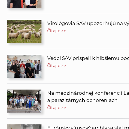
Virológovia SAV upozorňujú na v
Čítajte >>
Vedci SAV prispeli k hlbšiemu p
Čítajte >>
Na medzinárodnej konferencii La
a parazitárnych ochoreniach
Čítajte >>
Európsky vírusový archív sa sta