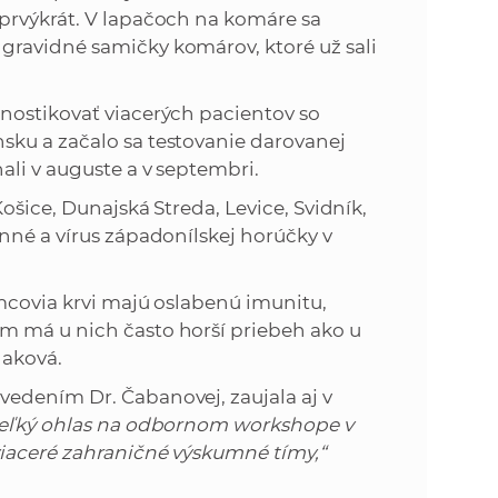
prvýkrát. V lapačoch na komáre sa
gravidné samičky komárov, ktoré už sali
nostikovať viacerých pacientov so
sku a začalo sa testovanie darovanej
li v auguste a v septembri.
ošice, Dunajská Streda, Levice, Svidník,
nné a vírus západonílskej horúčky v
emcovia krvi majú oslabenú imunitu,
m má u nich často horší priebeh ako u
naková.
edením Dr. Čabanovej, zaujala aj v
veľký ohlas na odbornom workshope v
viaceré zahraničné výskumné tímy,“