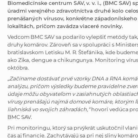
Biomedicínske centrum SAV, v. v. i., (BMC SAV) s
úradmi verejného zdravotníctva druhé kolo ce
prenášaných vírusov, konkrétne západonílskeho 
lokalitách, pričom zavádza viaceré novinky.
Vedcom BMC SAV sa podarilo vylepšiť metódy tak,
druhy komárov. Zároveň sa v spolupráci s Minist
bratislavskom Letisku M. R. Štefánika, kde budeme 
ako Zika, dengue a chikungunya. Monitoring víru
októbra.
„Začíname dostávať prvé vzorky DNA a RNA komáro
analýzu, pričom výsledky budeme pravidelne zvere
údaje môžu obyvateľom v zasiahnutých oblastiach
vírusy prenášajú najmä domové komáre, ktorým ľ
liahniská vo svojich záhradách,“
hovorí vedúca pro
BMC SAV.
Pri monitoringu, ktorý sa prvýkrát uskutočnil vlani
čas aj financie. Zachytávajú sa pri nej sliny komá