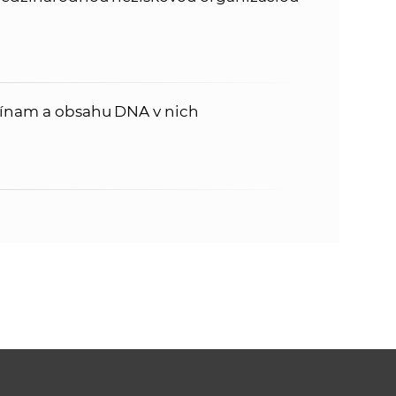
cínam a obsahu DNA v nich