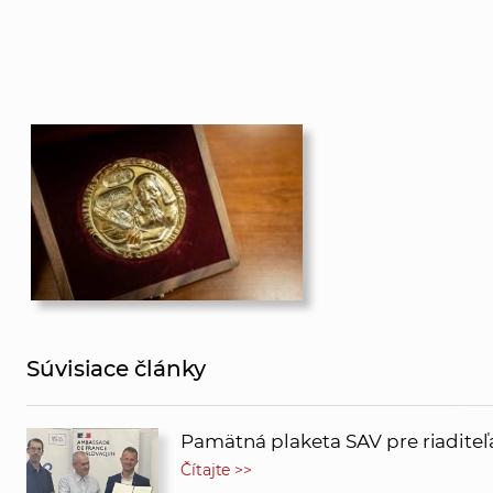
Súvisiace články
Pamätná plaketa SAV pre riadit
Čítajte >>