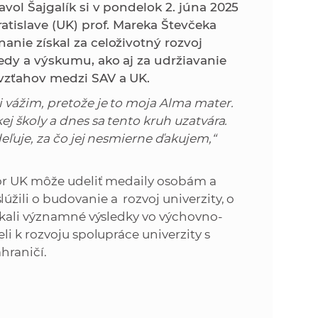
k
vol Šajgalík si v pondelok 2. júna 2025
o
atislave (UK) prof. Mareka Števčeka
n
c
anie získal za celoživotný rozvoj
h
vedy a výskumu, ako aj za udržiavanie
k
S
vzťahov medzi SAV a UK.
A
a
 vážim, pretože je to moja Alma mater.
V
j školy a dnes sa tento kruh uzatvára.
c
eľuje, za čo jej nesmierne ďakujem,“
h
tor UK môže udeliť medaily osobám a
žili o budovanie a rozvoj univerzity, o
S
ískali významné výsledky vo výchovno-
i k rozvoju spolupráce univerzity s
A
hraničí.
V