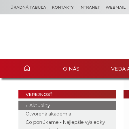
ÚRADNÁ TABUĽA
KONTAKTY
INTRANET
WEBMAIL
O NÁS
VEDA 
VEREJNOSŤ
Aktuality
Otvorená akadémia
Čo ponúkame - Najlepšie výsledky