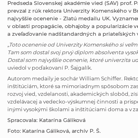
Predseda Slovenskej akadémie vied (SAV) prof. Pa
prevzal z rúk rektora Univerzity Komenského v Br
najvyššie ocenenie - Zlatú medailu UK. Vyznamen
v oblasti propagácie, obhajoby a popularizácie 
a zveľaďovanie nadštandardných a priateľských 
„T
oto ocenenie od Univerzity Komenského si veľmi
Tam som dostal svoj prvý diplom absolventa vysoke
Dostal som najvyššie ocenenie, ktoré univerzita ud
uviedol v poďakovaní P. Šajgalík.
Autorom medaily je sochár William Schiffer. Rek
inštitúciám, ktoré sa mimoriadnym spôsobom zaslú
rozvoj vied, vzdelanosti, akademických slobôd, z
vzdelávacej a vedecko-výskumnej činnosti a prispel
inými vysokými školami a inštitúciami doma a v za
Spracovala: Katarína Gáliková
Foto: Katarína Gáliková, archív P. Š.