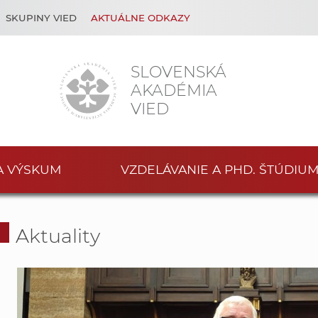
SKUPINY VIED
AKTUÁLNE ODKAZY
SLOVENSKÁ
AKADÉMIA
VIED
A VÝSKUM
VZDELÁVANIE A PHD. ŠTÚDIU
Aktuality