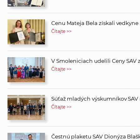
Cenu Mateja Bela získali vedkyne 
Čítajte >>
V Smoleniciach udelili Ceny SAV 
Čítajte >>
Súťaž mladých výskumníkov SAV m
Čítajte >>
Čestnú plaketu SAV Dionýza Blašk