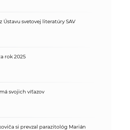
z Ústavu svetovej literatúry SAV
za rok 2025
á svojich víťazov
oviča si prevzal parazitológ Marián