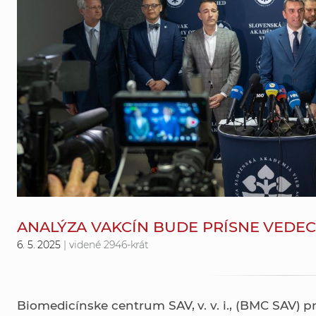
ANALÝZA VAKCÍN BUDE PRÍSNE VEDE
6. 5. 2025
| videné 2946-krát
Biomedicínske centrum SAV, v. v. i., (BMC SAV) 