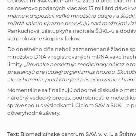
Očkovať mRNA vakcínami sa začalo pred piatimi 
celosvetovo podaných viac ako 13 miliárd dávok v
máme k dispozícii veľké množstvo údajov a štúdií
mRNA vakcín výrazne prevyšujú nad možnými rizi
Pankuchová, zástupkyňa riaditeľa ŠÚKL-u a dodáva
kontrolované skupiny liekov.
Do dnešného dňa neboli zaznamenané žiadne spoľ
množstvo DNA v registrovaných mRNA vakcínach 
limity.
„Rovnako neexistuje medicínsky dôkaz o t
prestavujú pre ľudský organizmus hrozbu. Skutočn
ale ochorenia, pred ktorými nás očkovanie chráni
Momentálne sa finalizujú odborné diskusie o meto
náročný vedecký proces, podrobnosti o metodike 
správe spolu s výsledkami. Cieľom SAV a ŠÚKL je p
dôveryhodné závery.
Text: Biomedicínske centrum SAV, v. v. i., a Štátn