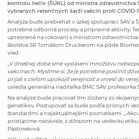
kontrolu liečiv (ŠÚKL) od ministra zdravotníctv
vybraných retenčných šarží vakcín proti COVID-1
Analýza bude prebiehať v úzkej spolupráci SAV a Š
potrebné odborné procesy a prípravné aktivity. Te
upresnené na rokovaní s ministrom zdravotníct
školstva SR Tomášom Druckerom na pôde Biomedi
vied.
„V dnešnej dobe sme vystavení množstvu nebezpe
vakcínach. Myslíme si, že je potrebné posilniť dôv
prijali s cieľom upokojiť verejnosť a vniesť do ve
uviedla generálna riaditeľka BMC SAV profesorka S
Na analýze bude pracovať tím zložený zo skúsenýc
genetikov. Postupovať sa bude podľa prísnych ve
štandardmi a najaktuálnejšími poznatkami.
„Ako 
pristúpime nezávisle, s dôrazom na vedeckú etiku a
Pastoreková.