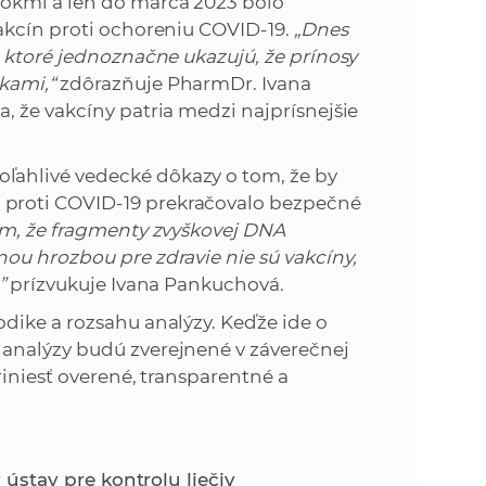
rokmi a len do marca 2023 bolo
akcín proti ochoreniu COVID-19.
„Dnes
, ktoré jednoznačne ukazujú, že prínosy
kami,“
zdôrazňuje PharmDr. Ivana
, že vakcíny patria medzi najprísnejšie
ahlivé vedecké dôkazy o tom, že by
proti COVID-19 prekračovalo bezpečné
om, že fragmenty zvyškovej DNA
ou hrozbou pre zdravie nie sú vakcíny,
,”
prízvukuje Ivana Pankuchová.
dike a rozsahu analýzy. Keďže ide o
analýzy budú zverejnené v záverečnej
riniesť overené, transparentné a
y ústav pre kontrolu liečiv