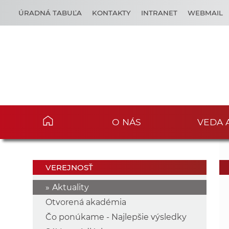
ÚRADNÁ TABUĽA
KONTAKTY
INTRANET
WEBMAIL
O NÁS
VEDA 
VEREJNOSŤ
Aktuality
Otvorená akadémia
Čo ponúkame - Najlepšie výsledky