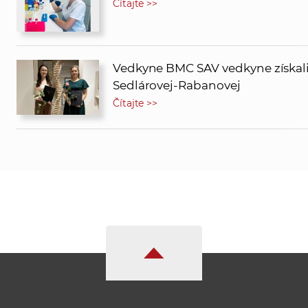
Čítajte >>
Vedkyne BMC SAV vedkyne získal
Sedlárovej-Rabanovej
Čítajte >>