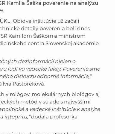
k
a SR Kamila Šaška poverenie na analýzu
o
9.
n
c
ÚKL. Obidve inštitúcie už začali
h
k
chnické detaily poverenia boli dnes
S
va SR Kamilom Šaškom a ministrom
A
a
cínskeho centra Slovenskej akadémie
V
c
čných dezinformácií nielen o
eru ľudí vo vedecké fakty. Poverenie sme
h
rejného diskurzu odborné informácie,“
ilvia Pastoreková.
S
h virológov, molekulárnych biológov aj
deckých metód v súlade s najvyššími
A
apolitické a vedecké inštitúcie k analýze
 integritu,“
dodala profesorka
V