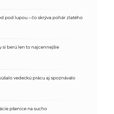
d pod lupou – čo skrýva pohár zlatého
 si berú len to najcennejšie
skúšalo vedeckú prácu aj spoznávalo
ácie pšenice na sucho