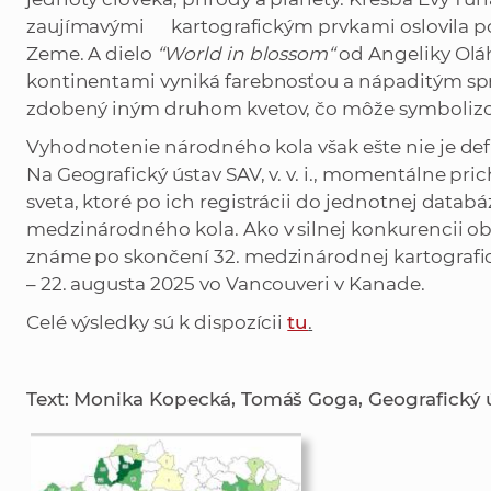
zaujímavými kartografickým prvkami oslovila po
Zeme. A dielo
“World in blossom“
od Angeliky Olá
kontinentami vyniká farebnosťou a nápaditým sp
zdobený iným druhom kvetov, čo môže symbolizov
Vyhodnotenie národného kola však ešte nie je def
Na Geografický ústav SAV, v. v. i., momentálne pri
sveta, ktoré po ich registrácii do jednotnej data
medzinárodného kola. Ako v silnej konkurencii ob
známe po skončení 32. medzinárodnej kartografick
– 22. augusta 2025 vo Vancouveri v Kanade.
Celé výsledky sú k dispozícii
tu
.
Text: Monika Kopecká, Tomáš Goga, Geografický úst