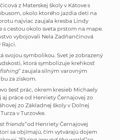
ičicová z Materskej školy v Kátove s
óbusom, okolo ktorého jazdia deti na
rotu najviac zaujala kresba Lindy
e s cestou okolo sveta prstom na mape.
nstvo vybojovali Nela Zadňančinová
 Rajci.
á svojou symbolikou. Svet je zobrazený
dskosti, ktorá symbolizuje krehkosť
fishing
“ zaujala silným varovným
honbu za ziskom.
o šesť prác, okrem kresieb Michaely
j aj práce od Henriety Černajovej zo
hovej zo Základnej školy v Dolnej
 Turza v Turzovke.
st friends”
od Henriety Černajovej
torí sa objímajú, čím vytvárajú dojem
iakovej
“Flying around the world”
so