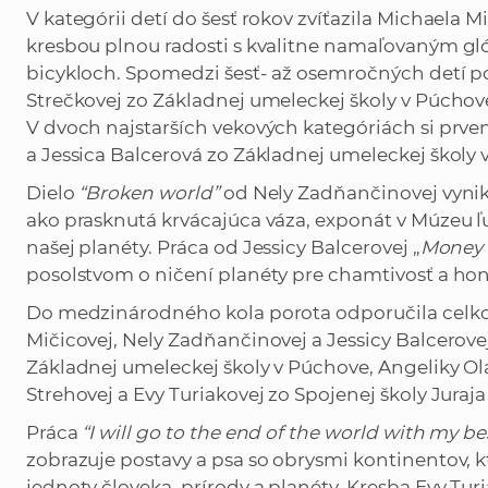
V kategórii detí do šesť rokov zvíťazila Michaela M
kresbou plnou radosti s kvalitne namaľovaným gl
bicykloch. Spomedzi šesť- až osemročných detí po
Strečkovej zo Základnej umeleckej školy v Púchov
V dvoch najstarších vekových kategóriách si prve
a Jessica Balcerová zo Základnej umeleckej školy v
Dielo
“Broken world”
od Nely Zadňančinovej vynik
ako prasknutá krvácajúca váza, exponát v Múzeu ľu
našej planéty. Práca od Jessicy Balcerovej „
Money 
posolstvom o ničení planéty pre chamtivosť a 
Do medzinárodného kola porota odporučila celkov
Mičicovej, Nely Zadňančinovej a Jessicy Balcerove
Základnej umeleckej školy v Púchove, Angeliky Olá
Strehovej a Evy Turiakovej zo Spojenej školy Juraja
Práca
“I will go to the end of the world with my be
zobrazuje postavy a psa so obrysmi kontinentov, k
jednoty človeka, prírody a planéty. Kresba Evy Tur