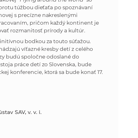
rotu túžbou dieťaťa po spoznávaní
hovej s precízne nakreslenými
racovaním, pričom každý kontinent je
ať rozmanitosť prírody a kultúr.
initívnou bodkou za touto súťažou.
chádzajú víťazné kresby detí z celého
bázy budú spoločne odoslané do
stoja práce detí zo Slovenska, bude
ej konferencie, ktorá sa bude konať 17.
av SAV, v. v. i.