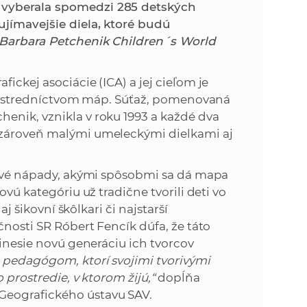
k
 vyberala spomedzi 285 detských
o
ujímavejšie diela, ktoré budú
n
c
Barbara Petchenik Children´s World
h
k
S
ickej asociácie (ICA) a jej cieľom je
A
a
 prostredníctvom máp. Súťaž, pomenovaná
V
enik, vznikla v roku 1993 a každé dva
c
 zároveň malými umeleckými dielkami aj
h
ímavé nápady, akými spôsobmi sa dá mapa
ovú kategóriu už tradične tvorili deti vo
S
aj šikovní škôlkari či najstarší
čnosti SR Róbert Fencík dúfa, že táto
A
rinesie novú generáciu ich tvorcov
 pedagógom, ktorí svojimi tvorivými
V
 prostredie, v ktorom žijú,“
dopĺňa
Geografického ústavu SAV.