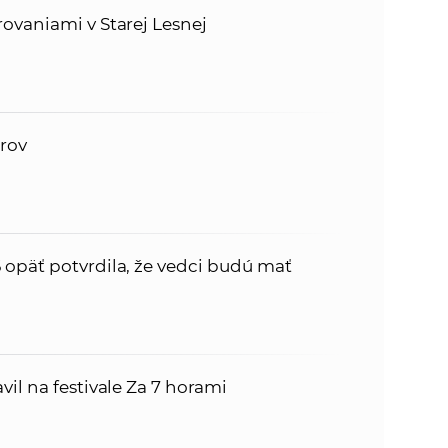
ovaniami v Starej Lesnej
érov
opäť potvrdila, že vedci budú mať
il na festivale Za 7 horami