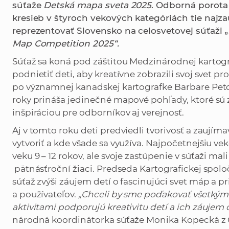
súťaže
Detská mapa sveta 2025
. Odborná porota
kresieb v štyroch vekových kategóriách tie najza
reprezentovať Slovensko na celosvetovej súťaži „
Map Competition 2025“.
Súťaž sa koná pod záštitou Medzinárodnej kartograf
podnietiť deti, aby kreatívne zobrazili svoj svet
po významnej kanadskej kartografke Barbare Petch
roky prináša jedinečné mapové pohľady, ktoré sú
inšpiráciou pre odborníkov aj verejnosť.
Aj v tomto roku deti predviedli tvorivosť a zauj
vytvoriť a kde všade sa využíva. Najpočetnejšiu vek
veku 9 – 12 rokov, ale svoje zastúpenie v súťaži mali 
pätnásťroční žiaci. Predseda Kartografickej spolo
súťaž zvýši záujem detí o fascinujúci svet máp a p
a používateľov.
„Chceli by sme poďakovať všetkým
aktivitami podporujú kreativitu detí a ich záujem o
národná koordinátorka súťaže Monika Kopecká z 