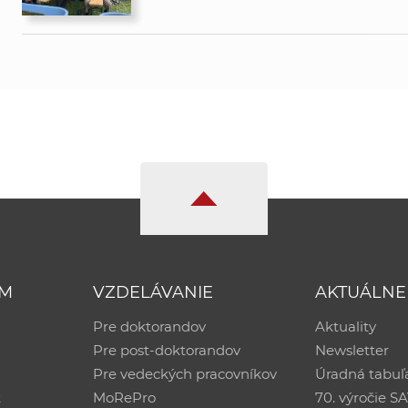
UM
VZDELÁVANIE
AKTUÁLNE
Pre doktorandov
Aktuality
Pre post-doktorandov
Newsletter
Pre vedeckých pracovníkov
Úradná tabuľ
ť
MoRePro
70. výročie S