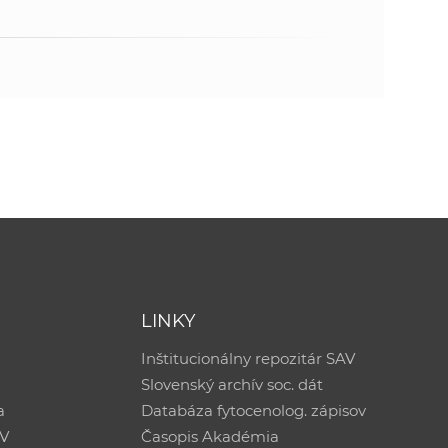
LINKY
Inštitucionálny repozitár SAV
Slovenský archív soc. dát
a
Databáza fytocenolog. zápisov
AV
Časopis Akadémia