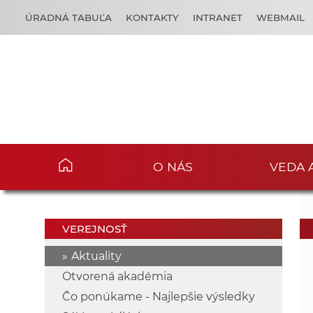
ÚRADNÁ TABUĽA
KONTAKTY
INTRANET
WEBMAIL
O NÁS
VEDA 
VEREJNOSŤ
Aktuality
Otvorená akadémia
Čo ponúkame - Najlepšie výsledky