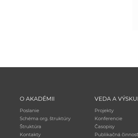
O AKADÉMII
VEDA A VÝSK
Poslanie
Projekty
Schéma org. štruktúry
Konferencie
Štruktúra
Časopisy
Kontakty
Publikačná činnos