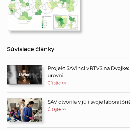
Súvisiace články
Projekt SAVinci v RTVS na Dvojke
úrovni
Čítajte >>
SAV otvorila v júli svoje labora
Čítajte >>