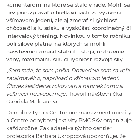
komentárom, na ktoré sa stálo v rade. Mohli sa
a
tiež porozprávať o bielkovinách vo výžive či
c
všímavom jedení, ale aj zmerať si rýchlosť
o
chôdze či silu stisku a vyskúšať koordinačný či
v
intervalový tréning. Novinkou v tomto ročníku
n
boli silové platne, na ktorých si mohli
í
návštevníci zmerať stabilitu stoja, rozloženie
k
váhy, maximálnu silu či rýchlosť rozvoja sily.
o
c
„Som rada, že som prišla. Dozvedela som sa veľa
h
zaujímavého, napríklad o všímavom jedení.
S
Človek šesťdesiat rokov varí a napriek tomu si
A
veľa vecí neuvedomuje,“
hovorí návštevníčka
V
Gabriela Molnárová.
Deň obezity sa v Centre pre manažment obezity
a Centre pohybovej aktivity BMC SAV organizuje
každoročne. Zakladateľka týchto centier
profesorka Barbara Ukropcová upozorňuje, že