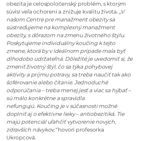
obezita je celospoločenský problém, s ktorým
súvisí veľa ochorení a znižuje kvalitu života.
„V
našom Centre pre manažment obezity sa
sústreďujeme na komplexný manažment
obezity, s dôrazom na zmenu životného štýlu.
Poskytujeme individuálny koučing k tejto
zmene, ktorá by v ideálnom prípade mala byť
dlhodobo udržateľná. Dôležité je uvedomiť si, že
zmeniť životný štýl, čo sa týka pohybovej
aktivity a príjmu potravy, sa treba naučiť tak ako
šoférovanie alebo čítanie. Jednoduché
odporúčania – treba menej jesť a viac sa hýbať –
sú málo konkrétne a spravidla
nefungujú. Koučing je v súčasnosti možné
doplniť aj o efektívne lieky – antiobezitiká. Tie
majú potenciál uľahčiť vytvorenie nových,
zdravších návykov,“
hovorí profesorka
Ukropcová.