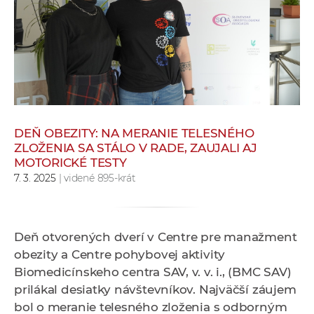
e
v
p
r
a
c
o
v
DEŇ OBEZITY: NA MERANIE TELESNÉHO
ZLOŽENIA SA STÁLO V RADE, ZAUJALI AJ
n
MOTORICKÉ TESTY
í
7. 3. 2025
| videné 895-krát
č
k
a
Deň otvorených dverí v Centre pre manažment
c
obezity a Centre pohybovej aktivity
h
Biomedicínskeho centra SAV, v. v. i., (BMC SAV)
a
prilákal desiatky návštevníkov. Najväčší záujem
p
bol o meranie telesného zloženia s odborným
r