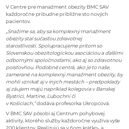
V Centre pre manažment obezity BMC SAV
každoročne pribudne približne sto nových
pacientov.
„Snažíme sa, aby sa komplexný manažment
obezity stal súčasťou zdravotnej
starostlivosti. Spolupracujeme pritom so
Slovenskou obezitologickou asociáciou a ďalšími
odbornými spoločnosťami, ako aj so zdravotnou
poisťovňou. Podobné centrá, ako je to naše,
zamerané na komplexný manažment obezity, by
mohli vznikať aj v iných mestách – predpoklady
aj záujem majú napríklad kolegovia v Banskej
Bystrici, Martine, Ľubochni či
v Košiciach,
“
dodáva profesorka Ukropcová.
V BMC SAV pôsobí aj Centrum pohybovej
aktivity, ktorého služby každoročne využíva vyše
200 klientov. Realizujú sa v ňom krátko- a