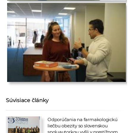
Súvisiace články
Odporúčania na farmakologickú
liečbu obezity so slovenskou
spoluautorkou vyšli v prestížnom