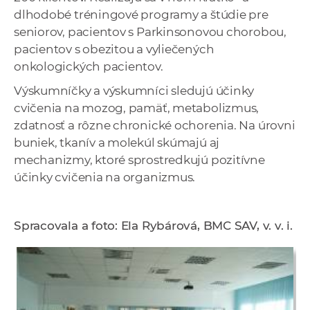
dlhodobé tréningové programy a štúdie pre
seniorov, pacientov s Parkinsonovou chorobou,
pacientov s obezitou a vyliečených
onkologických pacientov.
Výskumníčky a výskumníci sledujú účinky
cvičenia na mozog, pamäť, metabolizmus,
zdatnosť a rôzne chronické ochorenia. Na úrovni
buniek, tkanív a molekúl skúmajú aj
mechanizmy, ktoré sprostredkujú pozitívne
účinky cvičenia na organizmus.
Spracovala a foto: Ela Rybárová, BMC SAV, v. v. i.