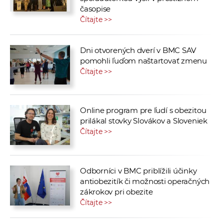
časopise
Čítajte >>
Dni otvorených dverí v BMC SAV
pomohli ľuďom naštartovať zmenu
Čítajte >>
Online program pre ľudí s obezitou
prilákal stovky Slovákov a Sloveniek
Čítajte >>
Odborníci v BMC priblížili účinky
antiobezitík či možnosti operačných
zákrokov pri obezite
Čítajte >>