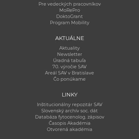
Pre vedeckých pracovníkov
MoRePro
DoktoGrant
Program Mobility
AKTUÁLNE
Aktuality
Newsletter
Úradná tabuľa
70. výročie SAV
Areál SAV v Bratislave
Čo ponúkame
LINKY
Inštitucionálny repozitár SAV
Slovenský archív soc. dát
Databáza fytocenolog. zápisov
Časopis Akadémia
Otvorená akadémia