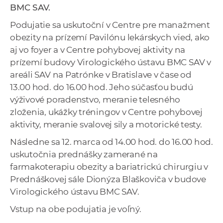
BMC SAV.
a
c
Podujatie sa uskutoční v Centre pre manažment
o
obezity na prízemí Pavilónu lekárskych vied, ako
v
aj vo foyer a v Centre pohybovej aktivity na
n
prízemí budovy Virologického ústavu BMC SAV v
í
areáli SAV na Patrónke v Bratislave v čase od
k
13.00 hod. do 16.00 hod. Jeho súčasťou budú
o
výživové poradenstvo, meranie telesného
c
zloženia, ukážky tréningov v Centre pohybovej
h
aktivity, meranie svalovej sily a motorické testy.
S
Následne sa 12. marca od 14.00 hod. do 16.00 hod.
A
uskutočnia prednášky zamerané na
V
farmakoterapiu obezity a bariatrickú chirurgiu v
Prednáškovej sále Dionýza Blaškoviča v budove
Virologického ústavu BMC SAV.
Vstup na obe podujatia je voľný.