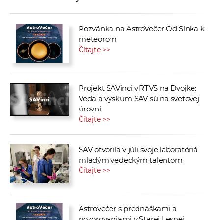
Pozvánka na AstroVečer Od Slnka k
meteorom
Čítajte >>
Projekt SAVinci v RTVS na Dvojke:
Veda a výskum SAV sú na svetovej
úrovni
Čítajte >>
SAV otvorila v júli svoje laboratóriá
mladým vedeckým talentom
Čítajte >>
Astrovečer s prednáškami a
pozorovaniami v Starej Lesnej