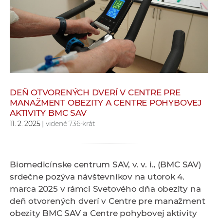
e
v
p
r
a
c
o
v
DEŇ OTVORENÝCH DVERÍ V CENTRE PRE
MANAŽMENT OBEZITY A CENTRE POHYBOVEJ
n
AKTIVITY BMC SAV
í
11. 2. 2025
| videné 736-krát
č
k
a
Biomedicínske centrum SAV, v. v. i., (BMC SAV)
c
srdečne pozýva návštevníkov na utorok 4.
h
marca 2025 v rámci Svetového dňa obezity na
a
deň otvorených dverí v Centre pre manažment
p
obezity BMC SAV a Centre pohybovej aktivity
r