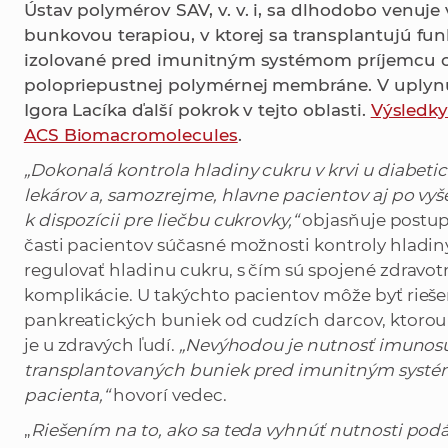
Ústav polymérov SAV, v. v. i, sa dlhodobo venuj
bunkovou terapiou, v ktorej sa transplantujú fu
izolované pred imunitným systémom príjemcu o
polopriepustnej polymérnej membráne. V uplyn
Igora Lacíka ďalší pokrok v tejto oblasti.
Výsledky
ACS Biomacromolecules
.
„Dokonalá kontrola hladiny cukru v krvi u diabeti
lekárov a, samozrejme, hlavne pacientov aj po vyš
k dispozícii pre liečbu cukrovky,“
objasňuje postup
časti pacientov súčasné možnosti kontroly hladi
regulovať hladinu cukru, s čím sú spojené zdravot
komplikácie. U takýchto pacientov môže byť rieš
pankreatických buniek od cudzích darcov, ktorou 
je u zdravých ľudí.
„Nevýhodou je nutnosť imunosu
transplantovaných buniek pred imunitným systémo
pacienta,“
hovorí vedec.
„
Riešením na to, ako sa teda vyhnúť nutnosti pod