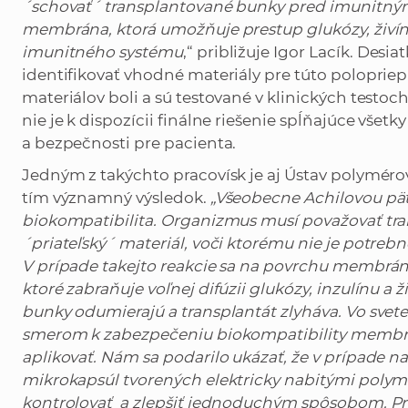
´schovať´ transplantované bunky pred imunitný
membrána, ktorá umožňuje prestup glukózy, živín 
imunitného systému
,“ približuje Igor Lacík. Desia
identifikovať vhodné materiály pre túto polopr
materiálov boli a sú testované v klinických testoc
nie je k dispozícii finálne riešenie spĺňajúce všetky
a bezpečnosti pre pacienta.
Jedným z takýchto pracovísk je aj Ústav polyméro
tím významný výsledok.
„Všeobecne Achilovou pät
biokompatibilita. Organizmus musí považovať t
´priateľský´ materiál, voči ktorému nie je potreb
V prípade takejto reakcie sa na povrchu membrány v
ktoré zabraňuje voľnej difúzii glukózy, inzulínu 
bunky odumierajú a transplantát zlyháva. Vo svet
smerom k zabezpečeniu biokompatibility membrán
aplikovať. Nám sa podarilo ukázať, že v prípade
mikrokapsúl tvorených elektricky nabitými poly
kontrolovať a zlepšiť jednoduchým spôsobom. Pr