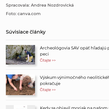
Spracovala: Andrea Nozdrovická
Foto: canva.com
Súvisiace články
Archeológovia SAV opäť hľadajú 
peci
Čítajte >>
Výskum výnimočného neolitického
pokračuje
Čítajte >>
Kedy sa objavil moriak na našom