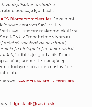
vystavené pôsobeniu vhodne
robne popisuje Igor Lacík.
se ACS Biomacromolecules
. Je za nimi
cínskym centrom SAV, v. v. i., v
Bratislave, Ústavom makromolekulární
 USA a NTNU v Trondheime v Nórsku.
 práci sú založené na navrhnutí,
emickej a biologickej charakterizácii
ratách,“
približuje Igor Lacík. Touto
apsulačnej komunite pracujúcej
 jednoduchým spôsobom nastaviť ich
atibilitu.
bruárovej
SAVinci kaviarni 3. februára
. v. i.,
igor.lacik@savba.sk