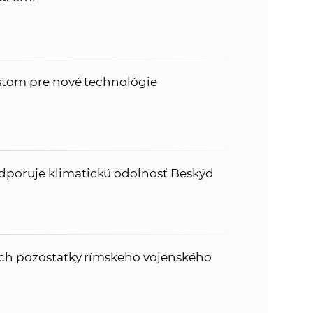
estom pre nové technológie
poruje klimatickú odolnosť Beskýd
noch pozostatky rímskeho vojenského