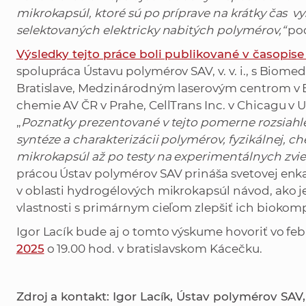
mikrokapsúl, ktoré sú po príprave na krátky čas 
selektovaných elektricky nabitých polymérov,“
pod
Výsledky tejto práce boli publikované v časopi
spolupráca Ústavu polymérov SAV, v. v. i., s Biomedi
Bratislave, Medzinárodným laserovým centrom v 
chemie AV ČR v Prahe, CellTrans Inc. v Chicagu v
„
Poznatky prezentované v tejto pomerne rozsiahlej
syntéze a charakterizácii polymérov, fyzikálnej, ch
mikrokapsúl až po testy na experimentálnych zvie
prácou Ústav polymérov SAV prináša svetovej enk
v oblasti hydrogélových mikrokapsúl návod, ako
vlastnosti s primárnym cieľom zlepšiť ich biokomp
Igor Lacík bude aj o tomto výskume hovoriť vo fe
2025
o 19.00 hod. v bratislavskom Kácečku.
Zdroj a kontakt: Igor Lacík, Ústav polymérov SAV, v