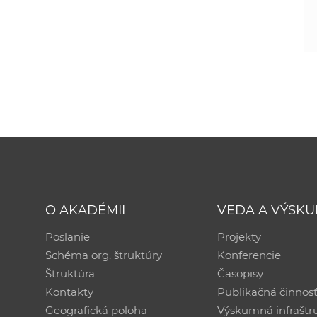
O AKADÉMII
VEDA A VÝSK
Poslanie
Projekty
Schéma org. štruktúry
Konferencie
Štruktúra
Časopisy
Kontakty
Publikačná činnos
Geografická poloha
Výskumná infraštr