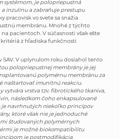
m systémom, je polopriepustná
a inzulínu a zabraňuje prestupu
tky pracovísk vo svete sa snažia
iepustnú membránu. Mnohé z týchto
h na pacientoch. V súčasnosti však ešte
 kritériá z hľadiska funkčnosti
v SAV. V uplynulom roku dosiahol tento
ou polopriepustnej membrány je jej
ransplantovanú polymérnu membránu za
né naštartovať imunitnú reakciu.
ytvára vrstva tzv. fibrotického tkaniva,
a živín, následkom čoho enkapsulované
e je navrhnutých niekoľko princípov
y, ktoré však nie je jednoduché
 nami študovaných polymérnych
mérmi je možné biokompatibilitu
incípom je postmodifikácia