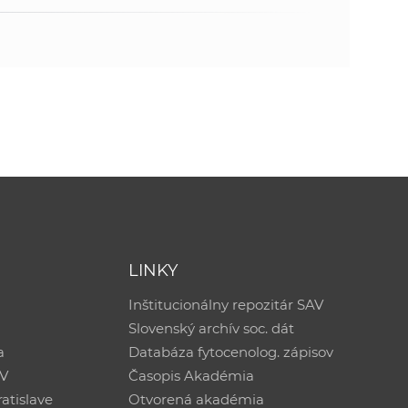
LINKY
Inštitucionálny repozitár SAV
Slovenský archív soc. dát
a
Databáza fytocenolog. zápisov
AV
Časopis Akadémia
atislave
Otvorená akadémia