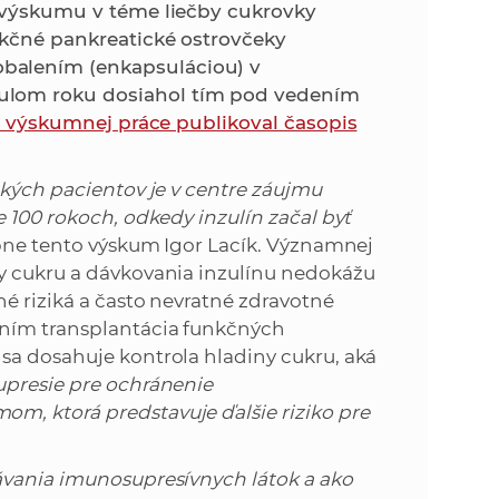
k
e výskumu v téme liečby cukrovky
o
nkčné pankreatické ostrovčeky
n
c
balením (enkapsuláciou) v
h
ulom roku dosiahol tím pod vedením
k
S
 výskumnej práce publikoval časopis
A
a
V
ckých pacientov je v centre záujmu
c
e 100 rokoch, odkedy inzulín začal byť
ne tento výskum Igor Lacík. Významnej
h
ny cukru a dávkovania inzulínu nedokážu
né riziká a často nevratné zdravotné
S
ením transplantácia funkčných
sa dosahuje kontrola hladiny cukru, aká
A
presie pre ochránenie
m, ktorá predstavuje ďalšie riziko pre
V
ávania imunosupresívnych látok a ako