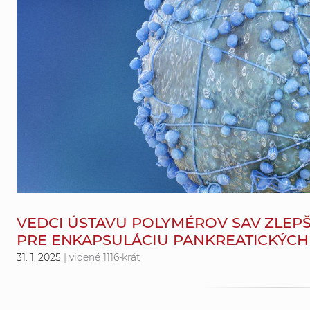
VEDCI ÚSTAVU POLYMÉROV SAV ZLEPŠ
PRE ENKAPSULÁCIU PANKREATICKÝCH
31. 1. 2025
| videné 1116-krát