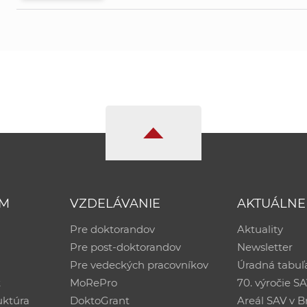
UM
VZDELÁVANIE
AKTUÁLNE
Pre doktorandov
Aktuality
Pre post-doktorandov
Newsletter
Pre vedeckých pracovníkov
Úradná tabuľ
ť
MoRePro
70. výročie S
uktúra
DoktoGrant
Areál SAV v Br