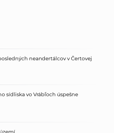
posledných neandertálcov v Čertovej
 sídliska vo Vrábľoch úspešne
 území