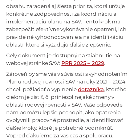
obsahu zaradená aj šiesta priorita, ktorá určuje
konkrétne zodpovednosti za koordináciu a
implementáciu plánu na SAV. Tento krok má
zabezpečiť efektívne vykonávanie opatrení, ich
pravidelné vyhodnocovanie a na identifikáciu
oblastí, ktoré si vyžadujú ďalšie zlepšenie.
Celý dokument je dostupný na stiahnutie na
webovej stránke SAV:
PRR 2025 – 2029
.
Zároveň by sme vás v súvislosti s vyhodnotením
Plánu rodovej rovnosti SAV na roky 2021 – 2024
chceli požiadať o vyplnenie
dotazníka
, ktorého
cieľom je zistiť, či priniesol nejaké zmeny v
oblasti rodovej rovnosti v SAV. Vaše odpovede
nám pomôžu lepšie pochopiť, ako opatrenia
ovplyvnili pracovné prostredie, a identifikovať
ďalšie kroky, ktoré je potrebné podniknúť.
Vopred ďakujeme za váš čas a spoluprácu.