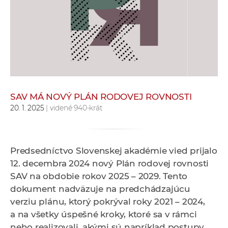
e
v
p
r
a
c
o
v
SAV MÁ NOVÝ PLÁN RODOVEJ ROVNOSTI
20. 1. 2025
| videné 940-krát
n
í
č
k
Predsedníctvo Slovenskej akadémie vied prijalo
a
12. decembra 2024 nový Plán rodovej rovnosti
c
SAV na obdobie rokov 2025 – 2029. Tento
h
dokument nadväzuje na predchádzajúcu
a
verziu plánu, ktorý pokrýval roky 2021 – 2024,
p
a na všetky úspešné kroky, ktoré sa v rámci
r
neho realizovali, akými sú napríklad postupy