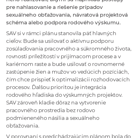
a
pre nahlasovanie a riešenie prípadov
c
sexuálneho obťažovania, návratová projektová
o
schéma alebo podpora rodového výskumu.
v
SAV si v rámci plánu stanovila päť hlavných
n
cieľov. Bude sa usilovať o aktívnu podporu
í
zosúlaďovania pracovného a súkromného života,
k
rovnosti príležitostí v prijímacom procese a v
o
kariérnom raste a bude usilovať o rovnomerné
c
zastúpenie žien a mužov vo vedúcich pozíciách,
h
čím chce prispieť k optimalizácii rozhodovacích
S
procesov. Ďalšou prioritou je integrácia
A
rodového hľadiska do výskumných projektov.
V
SAV zároveň kladie dôraz na vytvorenie
pracovného prostredia bez rodovo
podmieneného násilia a sexuálneho
obťažovania.
V porovnaní s predchádzajúcim plánom bola do