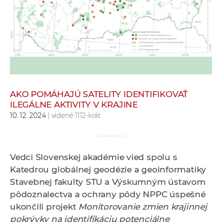
e
v
p
r
a
c
o
v
AKO POMÁHAJÚ SATELITY IDENTIFIKOVAŤ
ILEGÁLNE AKTIVITY V KRAJINE
n
10. 12. 2024
| videné 1112-krát
í
č
k
a
Vedci Slovenskej akadémie vied spolu s
c
Katedrou globálnej geodézie a geoinformatiky
h
Stavebnej fakulty STU a Výskumným ústavom
a
pôdoznalectva a ochrany pôdy NPPC úspešné
p
ukončili projekt
Monitorovanie zmien krajinnej
r
pokrývky na identifikáciu potenciálne