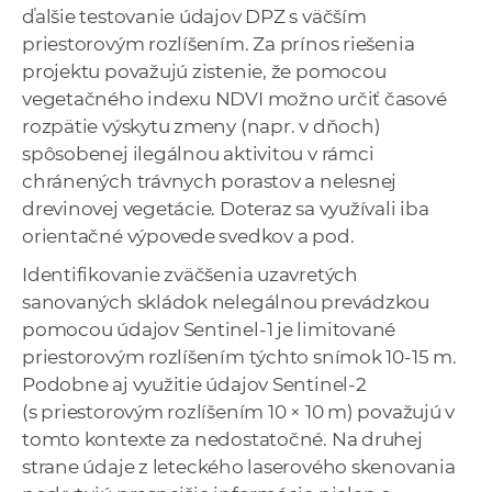
ďalšie testovanie údajov DPZ s väčším
priestorovým rozlíšením. Za prínos riešenia
projektu považujú zistenie, že pomocou
vegetačného indexu NDVI možno určiť časové
rozpätie výskytu zmeny (napr. v dňoch)
spôsobenej ilegálnou aktivitou v rámci
chránených trávnych porastov a nelesnej
drevinovej vegetácie. Doteraz sa využívali iba
orientačné výpovede svedkov a pod.
Identifikovanie zväčšenia uzavretých
sanovaných skládok nelegálnou prevádzkou
pomocou údajov Sentinel-1 je limitované
priestorovým rozlíšením týchto snímok 10-15 m.
Podobne aj využitie údajov Sentinel-2
(s priestorovým rozlíšením 10 × 10 m) považujú v
tomto kontexte za nedostatočné. Na druhej
strane údaje z leteckého laserového skenovania