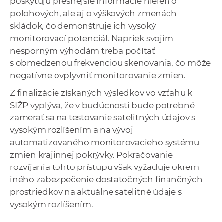
poskytujú presnejšie informácie nielen o
polohových, ale aj o výškových zmenách
skládok, čo demonštruje ich vysoký
monitorovací potenciál. Napriek svojim
nesporným výhodám treba počítať
s obmedzenou frekvenciou skenovania, čo môže
negatívne ovplyvniť monitorovanie zmien.
Z finalizácie získaných výsledkov vo vzťahu k
SIŽP vyplýva, že v budúcnosti bude potrebné
zamerať sa na testovanie satelitných údajov s
vysokým rozlíšením a na vývoj
automatizovaného monitorovacieho systému
zmien krajinnej pokrývky. Pokračovanie
rozvíjania tohto prístupu však vyžaduje okrem
iného zabezpečenie dostatočných finančných
prostriedkov na aktuálne satelitné údaje s
vysokým rozlíšením.