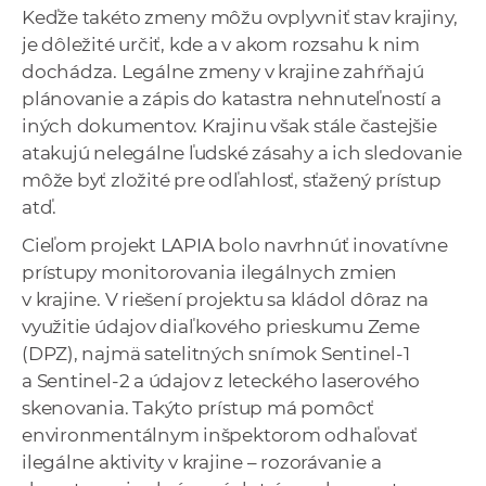
Keďže takéto zmeny môžu ovplyvniť stav krajiny,
je dôležité určiť, kde a v akom rozsahu k nim
dochádza. Legálne zmeny v krajine zahŕňajú
plánovanie a zápis do katastra nehnuteľností a
iných dokumentov. Krajinu však stále častejšie
atakujú nelegálne ľudské zásahy a ich sledovanie
môže byť zložité pre odľahlosť, sťažený prístup
atď.
Cieľom projekt LAPIA bolo navrhnúť inovatívne
prístupy monitorovania ilegálnych zmien
v krajine. V riešení projektu sa kládol dôraz na
využitie údajov diaľkového prieskumu Zeme
(DPZ), najmä satelitných snímok Sentinel-1
a Sentinel-2 a údajov z leteckého laserového
skenovania. Takýto prístup má pomôcť
environmentálnym inšpektorom odhaľovať
ilegálne aktivity v krajine – rozorávanie a