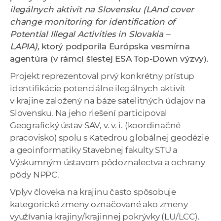
a
ilegálnych aktivít na Slovensku (
LAnd cover
c
change monitoring for identification of
o
Potential Illegal Activities in Slovakia –
v
LAPIA
),
ktorý
podporila Európska vesmírna
n
agentúra (v rámci šiestej ESA Top-Down výzvy).
í
Projekt reprezentoval prvý konkrétny prístup
k
identifikácie potenciálne ilegálnych aktivít
o
v krajine založený na báze satelitných údajov na
c
Slovensku. Na jeho riešení participoval
h
Geografický ústav SAV, v. v. i. (koordinačné
S
pracovisko) spolu s Katedrou globálnej geodézie
A
a geoinformatiky Stavebnej fakulty STU a
V
Výskumným ústavom pôdoznalectva a ochrany
pôdy NPPC.
Vplyv človeka na krajinu často spôsobuje
kategorické zmeny označované ako zmeny
využívania krajiny/krajinnej pokrývky (LU/LCC).