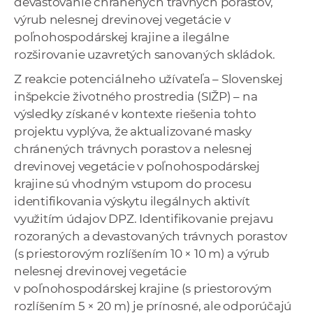
devastovanie chránených trávnych porastov,
výrub nelesnej drevinovej vegetácie v
poľnohospodárskej krajine a ilegálne
rozširovanie uzavretých sanovaných skládok.
Z reakcie potenciálneho užívateľa – Slovenskej
inšpekcie životného prostredia (SIŽP) – na
výsledky získané v kontexte riešenia tohto
projektu vyplýva, že aktualizované masky
chránených trávnych porastov a nelesnej
drevinovej vegetácie v poľnohospodárskej
krajine sú vhodným vstupom do procesu
identifikovania výskytu ilegálnych aktivít
využitím údajov DPZ. Identifikovanie prejavu
rozoraných a devastovaných trávnych porastov
(s priestorovým rozlíšením 10 × 10 m) a výrub
nelesnej drevinovej vegetácie
v poľnohospodárskej krajine (s priestorovým
rozlíšením 5 × 20 m) je prínosné, ale odporúčajú