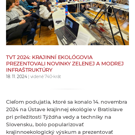
e
v
p
r
a
c
o
v
TVT 2024: KRAJINNÍ EKOLÓGOVIA
PREZENTOVALI NOVINKY ZELENEJ A MODREJ
n
INFRAŠTRUKTÚRY
í
18. 11. 2024
| videné 740-krát
č
k
a
Cieľom podujatia, ktoré sa konalo 14. novembra
c
2024 na Ústave krajinnej ekológie v Bratislave
h
pri príležitosti Týždňa vedy a techniky na
a
Slovensku, bolo popularizovať
p
krajinnoekologický výskum a prezentovať
r