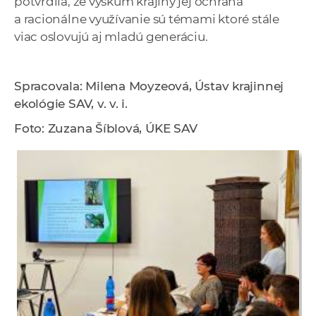
potvrdila, že výskum krajiny jej ochrana
a racionálne využívanie sú témami ktoré stále
viac oslovujú aj mladú generáciu.
Spracovala: Milena Moyzeová, Ústav krajinnej
ekológie SAV, v. v. i.
Foto: Zuzana Šíblová, ÚKE SAV