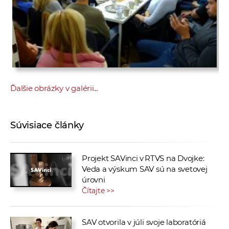
Ďalšie obrázky v galérii...
Súvisiace články
Projekt SAVinci v RTVS na Dvojke:
Veda a výskum SAV sú na svetovej
úrovni
Čítajte >>
SAV otvorila v júli svoje laboratóriá