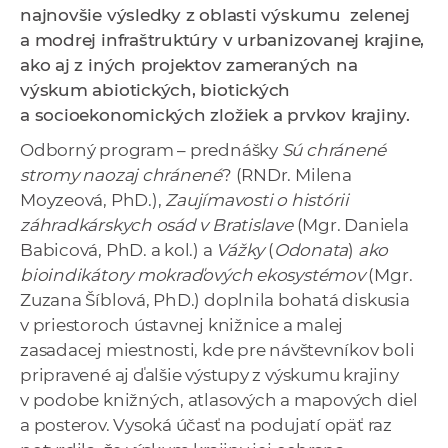
najnovšie výsledky z oblasti výskumu zelenej
a
a modrej infraštruktúry v urbanizovanej krajine,
c
ako aj z iných projektov zameraných na
o
výskum abiotických, biotických
v
a socioekonomických zložiek a prvkov krajiny.
n
í
Odborný program – prednášky
Sú chránené
k
stromy naozaj chránené
? (RNDr. Milena
o
Moyzeová, PhD.),
Zaujímavosti o histórii
c
záhradkárskych osád v Bratislave
(Mgr. Daniela
h
Babicová, PhD. a kol.) a
Vážky
(
Odonata
)
ako
S
bioindikátory mokraďových ekosystémov
(Mgr.
A
Zuzana Šíblová, PhD.) doplnila bohatá diskusia
V
v priestoroch ústavnej knižnice a malej
zasadacej miestnosti, kde pre návštevníkov boli
pripravené aj ďalšie výstupy z výskumu krajiny
v podobe knižných, atlasových a mapových diel
a posterov. Vysoká účasť na podujatí opäť raz