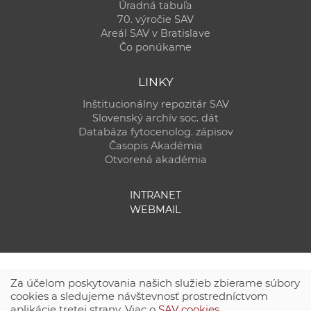
Úradná tabuľa
70. výročie SAV
Areál SAV v Bratislave
Čo ponúkame
LINKY
Inštitucionálny repozitár SAV
Slovenský archív soc. dát
Databáza fytocenolog. zápisov
Časopis Akadémia
Otvorená akadémia
INTRANET
WEBMAIL
Za účelom poskytovania našich služieb zbierame súbory
cookies a sledujeme návštevnosť prostredníctvom
aplikácie tretej strany. Viac o
SAV cookies
.