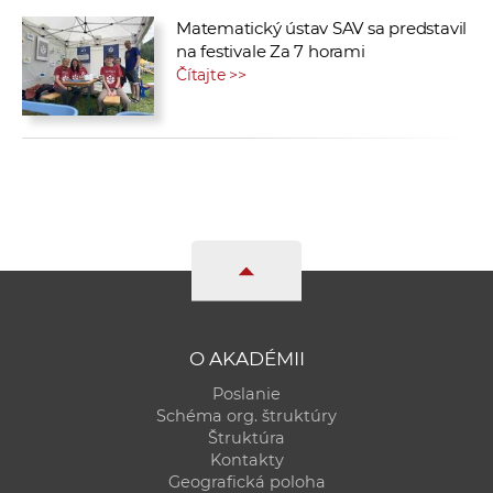
Matematický ústav SAV sa predstavil
na festivale Za 7 horami
Čítajte >>
O AKADÉMII
Poslanie
Schéma org. štruktúry
Štruktúra
Kontakty
Geografická poloha