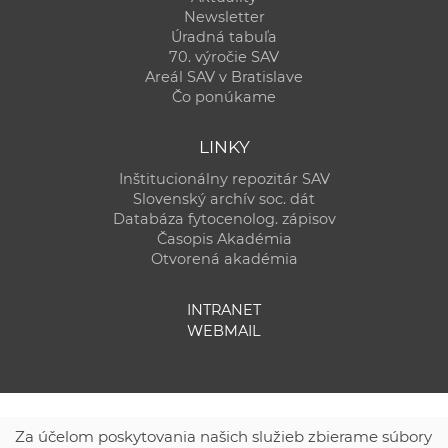
Newsletter
Úradná tabuľa
70. výročie SAV
Areál SAV v Bratislave
Čo ponúkame
LINKY
Inštitucionálny repozitár SAV
Slovenský archív soc. dát
Databáza fytocenolog. zápisov
Časopis Akadémia
Otvorená akadémia
INTRANET
WEBMAIL
Za účelom poskytovania našich služieb zbierame súbory