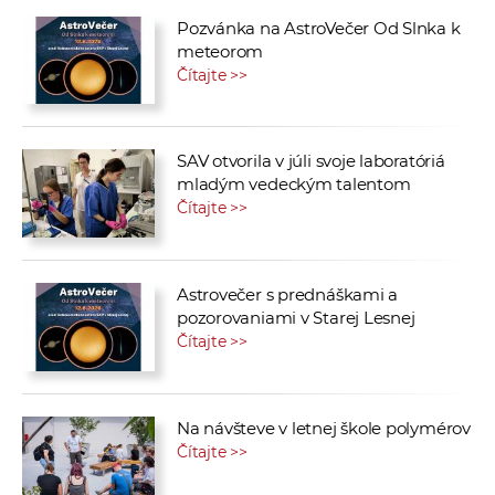
Pozvánka na AstroVečer Od Slnka k
meteorom
Čítajte >>
SAV otvorila v júli svoje laboratóriá
mladým vedeckým talentom
Čítajte >>
Astrovečer s prednáškami a
pozorovaniami v Starej Lesnej
Čítajte >>
Na návšteve v letnej škole polymérov
Čítajte >>