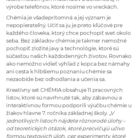
výrobe telefónov, ktoré nosíme vo vreckách.
Chémia je všadeprítomná a jej význam je
nepopierateľný. Učiť sa ju je preto kľúčové pre
každého človeka, ktorý chce pochopiť svet okolo
seba. Bez základov chémie je takmer nemožné
pochopiť zložité javy a technológie, ktoré sú
súčasťou našich každodenných životov. Rovnako
ako nemožno vidieť výhľad z kopca bez námahy
ani cesta k hlbšiemu poznaniu chémie sa
nezaobíde bez odhodlania a učenia sa.
Kreatívny set CHÉMIA obsahuje 11 pracovných
listov, ktoré sú navrhnuté tak, aby zábavnou a
interaktívnou formou podporili výučbu chémie u
žiakov hlavne 7. ročníka základnej školy.
„V
jednotlivých listoch nájdete rôznorodé úlohy –
od teoretických otázok, ktoré precvičujú učivo
formou textových úloh, cez experimenty, ktoré