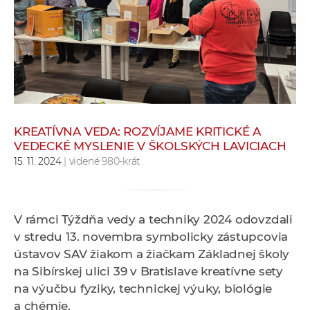
e
v
p
r
a
c
o
v
KREATÍVNA VEDA: ROZVÍJAME KRITICKÉ A
VEDECKÉ MYSLENIE V ŠKOLSKÝCH LAVICIACH
n
15. 11. 2024
| videné 980-krát
í
č
k
a
V rámci Týždňa vedy a techniky 2024 odovzdali
c
v stredu 13. novembra
symbolicky zástupcovia
h
ústavov SAV žiakom a žiačkam Základnej školy
a
na Sibírskej ulici 39 v Bratislave kreatívne sety
p
na výučbu fyziky, technickej výuky, biológie
r
a chémie.