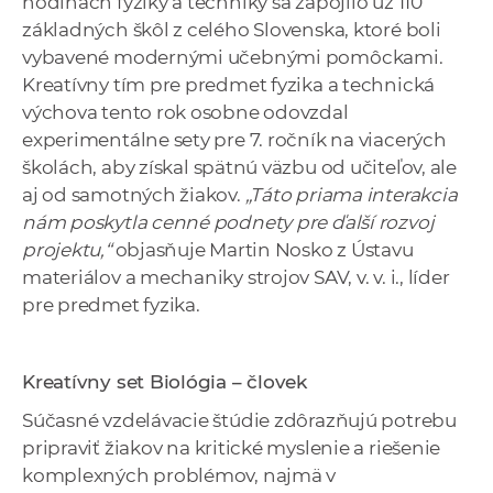
hodinách fyziky a techniky sa zapojilo už 110
základných škôl z celého Slovenska, ktoré boli
vybavené modernými učebnými pomôckami.
Kreatívny tím pre predmet fyzika a technická
výchova tento rok osobne odovzdal
experimentálne sety pre 7. ročník na viacerých
školách, aby získal spätnú väzbu od učiteľov, ale
aj od samotných žiakov.
„Táto priama interakcia
nám poskytla cenné podnety pre ďalší rozvoj
projektu,“
objasňuje Martin Nosko z Ústavu
materiálov a mechaniky strojov SAV, v. v. i., líder
pre predmet fyzika.
Kreatívny set Biológia – človek
Súčasné vzdelávacie štúdie zdôrazňujú potrebu
pripraviť žiakov na kritické myslenie a riešenie
komplexných problémov, najmä v