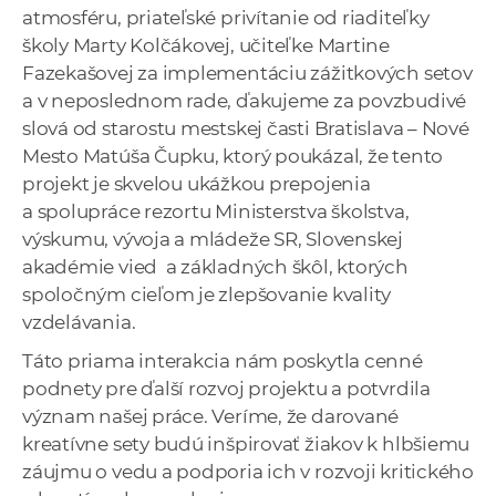
atmosféru, priateľské privítanie od riaditeľky
školy Marty Kolčákovej, učiteľke Martine
Fazekašovej za implementáciu zážitkových setov
a v neposlednom rade, ďakujeme za povzbudivé
slová od starostu mestskej časti Bratislava – Nové
Mesto Matúša Čupku, ktorý poukázal, že tento
projekt je skvelou ukážkou prepojenia
a spolupráce rezortu Ministerstva školstva,
výskumu, vývoja a mládeže SR, Slovenskej
akadémie vied a základných škôl, ktorých
spoločným cieľom je zlepšovanie kvality
vzdelávania.
Táto priama interakcia nám poskytla cenné
podnety pre ďalší rozvoj projektu a potvrdila
význam našej práce. Veríme, že darované
kreatívne sety budú inšpirovať žiakov k hlbšiemu
záujmu o vedu a podporia ich v rozvoji kritického