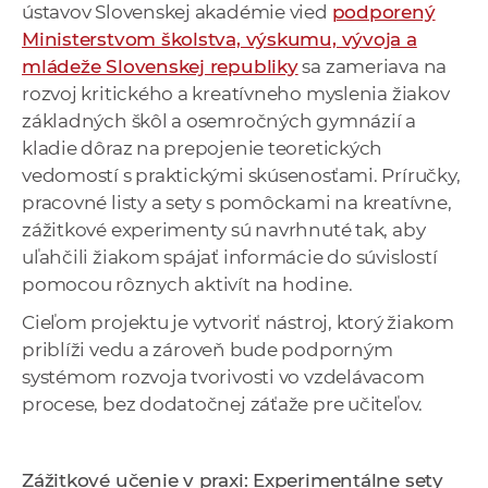
ústavov Slovenskej akadémie vied
podporený
Ministerstvom školstva, výskumu, vývoja a
mládeže Slovenskej republiky
sa zameriava na
rozvoj kritického a kreatívneho myslenia žiakov
základných škôl a osemročných gymnázií a
kladie dôraz na prepojenie teoretických
vedomostí s praktickými skúsenosťami. Príručky,
pracovné listy a sety s pomôckami na kreatívne,
zážitkové experimenty sú navrhnuté tak, aby
uľahčili žiakom spájať informácie do súvislostí
pomocou rôznych aktivít na hodine.
Cieľom projektu je vytvoriť nástroj, ktorý žiakom
priblíži vedu a zároveň bude podporným
systémom rozvoja tvorivosti vo vzdelávacom
procese, bez dodatočnej záťaže pre učiteľov.
Zážitkové učenie v praxi: Experimentálne sety