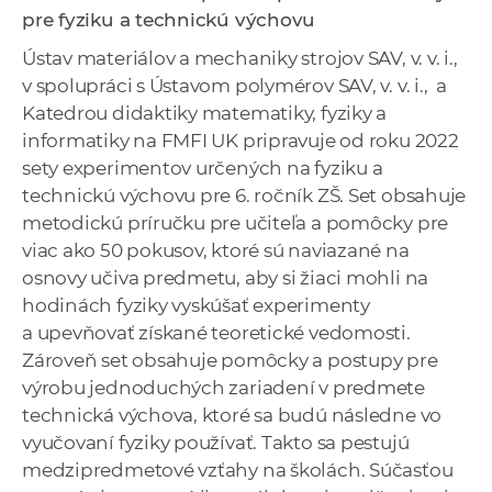
pre fyziku a technickú výchovu
Ústav materiálov a mechaniky strojov SAV, v. v. i.,
v spolupráci s Ústavom polymérov SAV, v. v. i., a
Katedrou didaktiky matematiky, fyziky a
informatiky na FMFI UK pripravuje od roku 2022
sety experimentov určených na fyziku a
technickú výchovu pre 6. ročník ZŠ. Set obsahuje
metodickú príručku pre učiteľa a pomôcky pre
viac ako 50 pokusov, ktoré sú naviazané na
osnovy učiva predmetu, aby si žiaci mohli na
hodinách fyziky vyskúšať experimenty
a upevňovať získané teoretické vedomosti.
Zároveň set obsahuje pomôcky a postupy pre
výrobu jednoduchých zariadení v predmete
technická výchova, ktoré sa budú následne vo
vyučovaní fyziky používať. Takto sa pestujú
medzipredmetové vzťahy na školách. Súčasťou