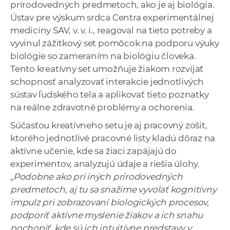
prírodovedných predmetoch, ako je aj biológia.
Ústav pre výskum srdca Centra experimentálnej
medicíny SAV, v. v. i., reagoval na tieto potreby a
vyvinul zážitkový set pomôcok na podporu výuky
biológie so zameraním na biológiu človeka.
Tento kreatívny set umožňuje žiakom rozvíjať
schopnosť analyzovať interakcie jednotlivých
sústav ľudského tela a aplikovať tieto poznatky
na reálne zdravotné problémy a ochorenia.
Súčasťou kreatívneho setu je aj pracovný zošit,
ktorého jednotlivé pracovné listy kladú dôraz na
aktívne učenie, kde sa žiaci zapájajú do
experimentov, analyzujú údaje a riešia úlohy.
„Podobne ako pri iných prírodovedných
predmetoch, aj tu sa snažíme vyvolať kognitívny
impulz pri zobrazovaní biologických procesov,
podporiť aktívne myslenie žiakov a ich snahu
pochopiť, kde sú ich intuitívne predstavy v