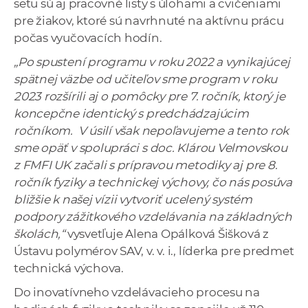
setu sú aj pracovné listy s úlohami a cvičeniami
pre žiakov, ktoré sú navrhnuté na aktívnu prácu
počas vyučovacích hodín.
„Po spustení programu v roku 2022 a vynikajúcej
spätnej väzbe od učiteľov sme program v roku
2023 rozšírili aj o pomôcky pre 7. ročník, ktorý je
koncepčne identický s predchádzajúcim
ročníkom. V úsilí však nepoľavujeme a tento rok
sme opäť v spolupráci s doc. Klárou Velmovskou
z FMFI UK začali s prípravou metodiky aj pre 8.
ročník fyziky a technickej výchovy, čo nás posúva
bližšie k našej vízii vytvoriť ucelený systém
podpory zážitkového vzdelávania na základných
školách,“
vysvetľuje Alena Opálková Šišková z
Ústavu polymérov SAV, v. v. i., líderka pre predmet
technická výchova.
Do inovatívneho vzdelávacieho procesu na