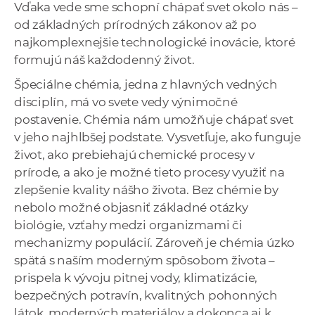
Vďaka vede sme schopní chápať svet okolo nás –
od základných prírodných zákonov až po
najkomplexnejšie technologické inovácie, ktoré
formujú náš každodenný život.
Špeciálne chémia, jedna z hlavných vedných
disciplín, má vo svete vedy výnimočné
postavenie. Chémia nám umožňuje chápať svet
v jeho najhlbšej podstate. Vysvetľuje, ako funguje
život, ako prebiehajú chemické procesy v
prírode, a ako je možné tieto procesy využiť na
zlepšenie kvality nášho života. Bez chémie by
nebolo možné objasniť základné otázky
biológie, vzťahy medzi organizmami či
mechanizmy populácií. Zároveň je chémia úzko
spätá s naším moderným spôsobom života –
prispela k vývoju pitnej vody, klimatizácie,
bezpečných potravín, kvalitných pohonných
látok, moderných materiálov a dokonca aj k