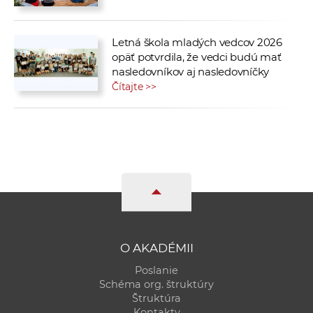
Letná škola mladých vedcov 2026
opäť potvrdila, že vedci budú mať
nasledovníkov aj nasledovníčky
Čítajte >>
O AKADÉMII
Poslanie
Schéma org. štruktúry
Štruktúra
Kontakty