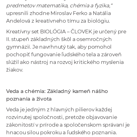
predmetov matematika, chémia a fyzika,“
upresnili zhodne Miroslav Ferko a Natália
Andelová z kreatívneho tímu za biológiu.
Kreatívny set BIOLÓGIA – ČLOVEK je určený pre
II. stupeň základných škôl a osemročných
gymnázií. Je navrhnutý tak, aby pomohol
pochopiť fungovanie ľudského tela a zároveň
slúžil ako nástroj na rozvoj kritického myslenia
žiakov.
Veda a chémia: Základný kameň nášho
poznania a života
Veda je jedným z hlavných pilierov každej
rozvinutej spoločnosti, pretože objavovanie
zákonitostí v prírode a spoločenskom správaní je
hnacou silou pokroku a ľudského poznania.