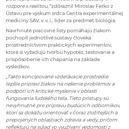
rozpore s realitou,“
zdôraznil Miroslav Ferko z
Ústavu pre výskum srdca Centra experimentálnej
medicíny SAV, v. v. i., líder za predmet biológia.
Navrhnuté pracovné listy pomáhajú žiakom
pochopiť jednotlivé sústavy človeka
prostredníctvom praktických experimentov,
ktoré si vyžadujú tvorbu hypotéz, testovanie a
prispôsobenie ich chápania na základe
výsledkov.
„Takto koncipované vzdelávacie prostredie
lepšie pripraví žiakov na riešenie problémov a
podporí ich kritické myslenie v oblasti
fungovania ľudského tela. Tieto prístupy sú
nevyhnutné pre prípravu budúcich odborníkov,
ktorí sa dokážu orientovať v čoraz zložitejších a
prepojených oblastiach zdravia a vedy, pričom
reflektujú na súlad vo využívaní vedomostí z