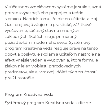
a
V súčasnom vzdelávacom systéme je stále zjavná
c
potreba výraznejšieho prepojenia teórie
o
s praxou. Napriek tomu, že nielen učitelia, ale aj
v
žiaci prejavujú záujem o praktické, zážitkové
n
vyučovanie, súčasný stav na mnohých
í
základných školách nie je primeraný
k
požiadavkám moderného sveta. Systémový
o
program Kreatívna veda reaguje práve na tento
c
dopyt a poskytuje školám a učiteľom nástroje na
h
efektívnejšie vedenie vyučovania, ktoré formuje
S
žiakov nielen v oblasti prírodovedných
A
predmetov, ale aj v rozvoji dôležitých zručností
V
pre 21. storočie.
Program Kreatívna veda
Systémový program Kreatívna veda z dielne