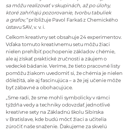
sa môžu realizovať v skupinách, až po úlohy,
ktoré zahŕňajú pozorovanie, tvorbu tabuliek
a grafov,“
približuje Pavol Farkaš z Chemického
ústavu SAV, v. v. i.
Celkom kreatívny set obsahuje 24 experimentov.
Vďaka tomuto kreatívnemu setu môžu žiaci
nielen prehĺbiť pochopenie základov chémie,
ale aj získať praktické zručnosti a záujem o
vedecké bádanie. Veríme, že tieto pracovné listy
pomôžu žiakom uvedomiť si, že chémia je nielen
dôležitá, ale aj fascinujúca – a že jej učenie môže
byť zábavné a obohacujúce.
„Sme radi, že sme mohli symbolicky v rámci
týždňa vedy a techniky odovzdať jednotlivé
kreatívne sety na Základnú školu Sibírska
v Bratislave, kde budú môcť žiaci a učitelia
zúročiť naše snaženie. Ďakujeme za skvelú