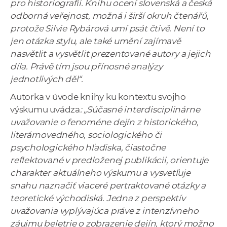
pro historiografii. Knihu ocení slovenská a česká
odborná veřejnost, možná i širší okruh čtenářů,
protože Silvie Rybárová umí psát čtivě. Není to
jen otázka stylu, ale také umění zajímavě
nasvětlit a vysvětlit prezentované autory a jejich
díla. Právě tím jsou přínosné analýzy
jednotlivých děl“.
Autorka v úvode knihy ku kontextu svojho
výskumu uvádza
: „Súčasné interdisciplinárne
uvažovanie o fenoméne dejín z historického,
literárnovedného, sociologického či
psychologického hľadiska, čiastočne
reflektované v predloženej publikácii, orientuje
charakter aktuálneho výskumu a vysvetľuje
snahu naznačiť viaceré pertraktované otázky a
teoretické východiská. Jedna z perspektív
uvažovania vyplývajúca práve z intenzívneho
záujmu beletrie o zobrazenie dejín, ktorý možno