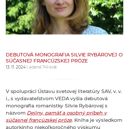
e
v
p
r
a
c
o
v
DEBUTOVÁ MONOGRAFIA SILVIE RYBÁROVEJ O
SÚČASNEJ FRANCÚZSKEJ PRÓZE
n
13. 11. 2024
| videné 741-krát
í
č
k
a
V spolupráci Ústavu svetovej literatúry SAV, v. v.
c
i., s vydavateľstvom VEDA vyšla debutová
h
monografia romanistky Silvie Rybárovej s
a
názvom
Dejiny, pamäť a osobný príbeh v
p
súčasnej francúzskej próze
. Kniha je výsledkom
r
autorkinho niekoľkoročného výskumu