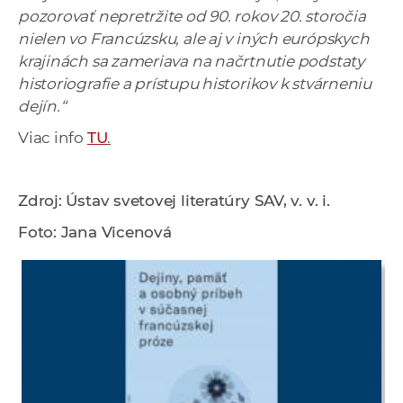
pozorovať nepretržite od 90. rokov 20. storočia
nielen vo Francúzsku, ale aj v iných európskych
krajinách sa zameriava na načrtnutie podstaty
historiografie a prístupu historikov k stvárneniu
dejín.“
Viac info
TU
.
Zdroj: Ústav svetovej literatúry SAV, v. v. i.
Foto: Jana Vicenová