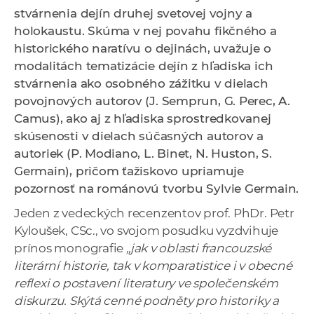
a
stvárnenia dejín druhej svetovej vojny a
c
holokaustu. Skúma v nej povahu fikčného a
o
historického naratívu o dejinách, uvažuje o
v
modalitách tematizácie dejín z hľadiska ich
n
stvárnenia ako osobného zážitku v dielach
í
povojnových autorov (J. Semprun, G. Perec, A.
k
Camus), ako aj z hľadiska sprostredkovanej
o
skúsenosti v dielach súčasných autorov a
c
autoriek (P. Modiano, L. Binet, N. Huston, S.
h
Germain), pričom ťažiskovo upriamuje
S
pozornosť na románovú tvorbu Sylvie Germain.
A
Jeden z vedeckých recenzentov prof. PhDr. Petr
V
Kyloušek, CSc., vo svojom posudku vyzdvihuje
prínos monografie
„jak v oblasti francouzské
literární historie, tak v komparatistice i v obecné
reflexi o postavení literatury ve společenském
diskurzu. Skýtá cenné podněty pro historiky a