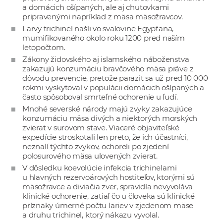
a domácich ošípaných, ale aj chuťovkami
pripravenými napríklad z mäsa mäsožravcov.
Larvy trichinel našli vo svalovine Egypťana,
mumifikovaného okolo roku 1200 pred naším
letopočtom.
Zákony židovského aj islamského náboženstva
zakazujú konzumáciu bravčového mäsa práve z
dôvodu prevencie, pretože parazit sa už pred 10 000
rokmi vyskytoval v populácii domácich ošípaných a
často spôsoboval smrteľné ochorenie u ľudí.
Mnohé severské národy majú zvyky zakazujúce
konzumáciu mäsa divých a niektorých morských
zvierat v surovom stave. Viaceré objaviteľské
expedície stroskotali len preto, že ich účastníci,
neznalí týchto zvykov, ochoreli po zjedení
polosurového mäsa ulovených zvierat.
V dôsledku koevolúcie infekcia trichinelami
u hlavných rezervoárových hostiteľov, ktorými sú
mäsožravce a diviačia zver, spravidla nevyvoláva
klinické ochorenie, zatiaľ čo u človeka sú klinické
príznaky úmerné počtu lariev v zjedenom mäse
a druhu trichinel, ktorý nákazu vyvolal.