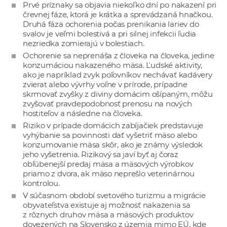
Prvé príznaky sa objavia niekoľko dní po nakazení pri
črevnej fáze, ktorá je krátka a sprevádzaná hnačkou.
Druhá fáza ochorenia počas prenikania lariev do
svalov je veľmi bolestivá a pri silnej infekcii ľudia
nezriedka zomierajú v bolestiach.
Ochorenie sa neprenáša z človeka na človeka, jedine
konzumáciou nakazeného mäsa. Ľudské aktivity,
ako je napríklad zvyk poľovníkov nechávať kadávery
zvierat alebo vývrhy voľne v prírode, prípadne
skrmovať zvyšky z diviny domácim ošípaným, môžu
zvyšovať pravdepodobnosť prenosu na nových
hostiteľov a následne na človeka.
Riziko v prípade domácich zabíjačiek predstavuje
vyhýbanie sa povinnosti dať vyšetriť mäso alebo
konzumovanie mäsa skôr, ako je známy výsledok
jeho vyšetrenia. Rizikový sa javí byť aj čoraz
obľúbenejší predaj mäsa a mäsových výrobkov
priamo z dvora, ak mäso neprešlo veterinárnou
kontrolou.
V súčasnom období svetového turizmu a migrácie
obyvateľstva existuje aj možnosť nakazenia sa
z rôznych druhov mäsa a mäsových produktov
dovezených na Slovensko z územia mimo EÚ, kde