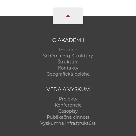
O AKADÉMII
Poslanie
Schéma org. štruktúry
Štruktúra
Kontakty
Geografická poloha
VEDA A VÝSKUM
Projekty
Konferencie
Časopisy
Publikačná činnosť
Výskumná infraštruktúra