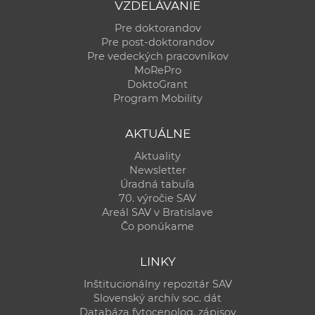
VZDELÁVANIE
Pre doktorandov
Pre post-doktorandov
Pre vedeckých pracovníkov
MoRePro
DoktoGrant
Program Mobility
AKTUÁLNE
Aktuality
Newsletter
Úradná tabuľa
70. výročie SAV
Areál SAV v Bratislave
Čo ponúkame
LINKY
Inštitucionálny repozitár SAV
Slovenský archív soc. dát
Databáza fytocenolog. zápisov