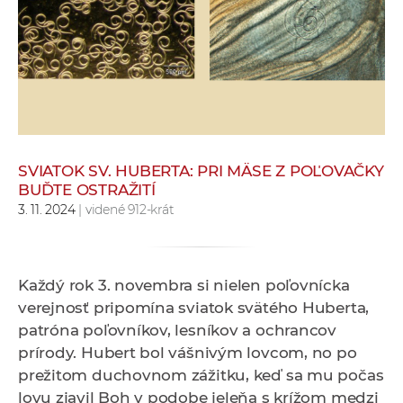
e
v
p
r
a
c
o
v
SVIATOK SV. HUBERTA: PRI MÄSE Z POĽOVAČKY
BUĎTE OSTRAŽITÍ
n
3. 11. 2024
| videné 912-krát
í
č
k
a
Každý rok 3. novembra si nielen poľovnícka
c
verejnosť pripomína sviatok svätého Huberta,
h
patróna poľovníkov, lesníkov a ochrancov
a
prírody. Hubert bol vášnivým lovcom, no po
p
prežitom duchovnom zážitku, keď sa mu počas
r
lovu zjavil Boh v podobe jeleňa s krížom medzi