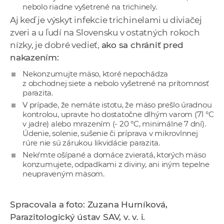
nebolo riadne vyšetrené na trichinely.
Aj keď je výskyt infekcie trichinelami u diviačej
zveri a u ľudí na Slovensku v ostatných rokoch
nízky, je dobré vedieť,
ako sa chrániť pred
nakazením:
Nekonzumujte mäso, ktoré nepochádza
z obchodnej siete a nebolo vyšetrené na prítomnosť
parazita.
V prípade, že nemáte istotu, že mäso prešlo úradnou
kontrolou, upravte ho dostatočne dlhým varom (71 °C
v jadre) alebo mrazením (- 20 °C, minimálne 7 dní).
Údenie, solenie, sušenie či príprava v mikrovlnnej
rúre nie sú zárukou likvidácie parazita.
Nekŕmte ošípané a domáce zvieratá, ktorých mäso
konzumujete, odpadkami z diviny, ani iným tepelne
neupraveným mäsom.
Spracovala a foto: Zuzana Hurníková,
Parazitologický ústav SAV, v. v. i.