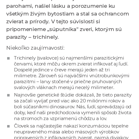
a
parohami, našiel lásku a porozumenie ku
c
všetkým živým bytostiam a stal sa ochrancom
o
zvierat a prírody. V tejto súvislosti si
v
pripomenieme „súputníka“ zveri, ktorým sú
n
parazity – trichinely.
í
Niekoľko zaujímavostí:
k
Trichinely (svalovce) sú najmenšími parazitickými
o
červami, ktoré môžu okrem zvierat infikovať aj ľudí.
c
Dospelé jedince v čreve merajú jeden až tri
h
milimetre. Zároveň sú najväčšími vnútrobunkovými
parazitmi – larvy stočené v priečne pruhovaných
S
svalových vláknach merajú necelý milimeter.
A
Najnovšie genetické štúdie dokázali, že tieto parazity
V
sa začali vyvíjať pred viac ako 20 miliónmi rokov a
boli súčasníkmi dinosaurov. Nás, ľudí, sprevádzajú od
doby, keď naši predchodcovia vymenili spôsob života
na stromoch za vzpriamenú chôdzu a lov.
Človek sa najčastejšie nakazí konzumáciou tepelne
neupraveného mäsa alebo mäsových výrobkov
pripravených z infikovaných zvierat, najmä diviakov