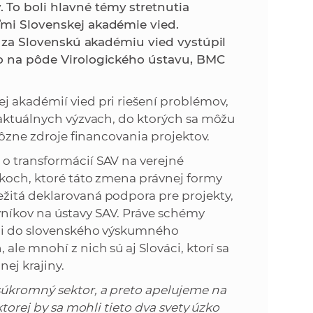
k
 To boli hlavné témy stretnutia
o
ľmi Slovenskej akadémie vied.
n
c
i, za Slovenskú akadémiu vied vystúpil
h
lo na pôde Virologického ústavu, BMC
k
S
A
a
j akadémií vied pri riešení problémov,
V
 aktuálnych výzvach, do ktorých sa môžu
c
 rôzne zdroje financovania projektov.
o transformácií SAV na verejné
h
dkoch, ktoré táto zmena právnej formy
žitá deklarovaná podpora pre projekty,
S
níkov na ústavy SAV. Práve schémy
ali do slovenského výskumného
A
ale mnohí z nich sú aj Slováci, ktorí sa
nej krajiny.
V
súkromný sektor, a preto apelujeme na
ktorej by sa mohli tieto dva svety úzko