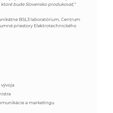
ií, ktoré bude Slovensko produkovať,“
aj unikátne BSL3 laboratórium, Centrum
kumné priestory Elektrotechnického
 vývoja
nistra
komunikácie a marketingu