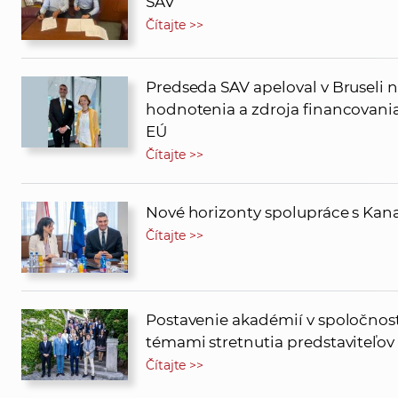
SAV
Čítajte >>
Predseda SAV apeloval v Bruseli
hodnotenia a zdroja financovania
EÚ
Čítajte >>
Nové horizonty spolupráce s Ka
Čítajte >>
Postavenie akadémií v spoločnos
témami stretnutia predstaviteľov
Čítajte >>