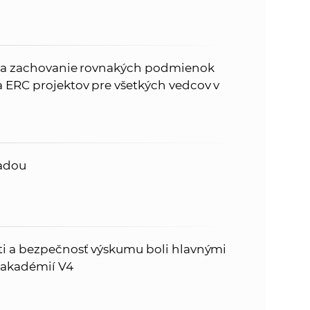
 na zachovanie rovnakých podmienok
 ERC projektov pre všetkých vedcov v
nadou
ti a bezpečnosť výskumu boli hlavnými
 akadémií V4