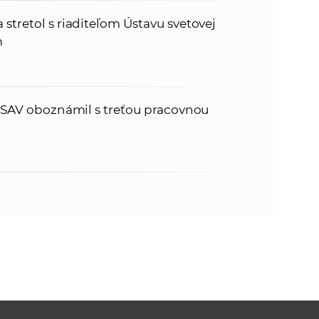
stretol s riaditeľom Ústavu svetovej
m
 v SAV oboznámil s treťou pracovnou