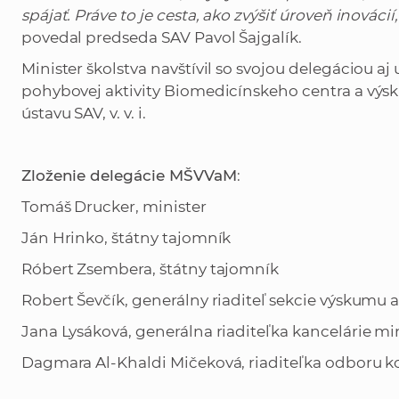
spájať. Práve to je cesta, ako zvýšiť úroveň inovác
povedal predseda SAV Pavol Šajgalík.
Minister školstva navštívil so svojou delegáciou 
pohybovej aktivity Biomedicínskeho centra a výs
ústavu SAV, v. v. i.
Zloženie delegácie MŠVVaM
:
Tomáš Drucker, minister
Ján Hrinko, štátny tajomník
Róbert Zsembera, štátny tajomník
Robert Ševčík, generálny riaditeľ sekcie výskumu a
Jana Lysáková, generálna riaditeľka kancelárie mi
Dagmara Al-Khaldi Mičeková, riaditeľka odboru 