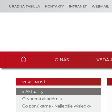
ÚRADNÁ TABUĽA
KONTAKTY
INTRANET
WEBMAIL
O NÁS
VEDA 
VEREJNOSŤ
Aktuality
Otvorená akadémia
Čo ponúkame - Najlepšie výsledky