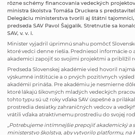
rôzne schémy financovania vedeckých projektov.
ministra školstva Tomáša Druckera s predstavite
Delegáciu ministerstva tvorili aj štátni tajomníc
predseda SAV Pavol Šajgalík. Stretnutie sa kona
SAV, v. v. i.
Minister vyjadril úprimnú snahu pomôcť Slovenske
ktoré vedci denne riešia. Predniesol informácie o
akademici zapojiť so svojimi projektmi a priblížil
Predseda Slovenskej akadémie vied hovoril najmä 
výskumné inštitúcie a o prvých pozitívnych výsle
akadémií prináša. Pre akadémiu je nesmierne dôle
ktoré lákajú šikovných mladých vedeckých pracov
tohto typu sú už roky vďaka SAV úspešné a prilák
prostredia desiatky zahraničných vedcov a vedkýň, 
vrátili vďaka atraktívnemu prostrediu do svojej rod
„Potrebujeme intímnejšie prepojiť akademický a 
ministerstvo školstva, aby vytvorilo platformu, na 