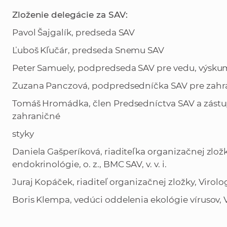
Zloženie delegácie za SAV:
Pavol Šajgalík, predseda SAV
Ľuboš Kľučár, predseda Snemu SAV
Peter Samuely, podpredseda SAV pre vedu, výskum
Zuzana Panczová, podpredsedníčka SAV pre zahra
Tomáš Hromádka, člen Predsedníctva SAV a zást
zahraničné
styky
Daniela Gašperíková, riaditeľka organizačnej zlož
endokrinológie, o. z., BMC SAV, v. v. i.
Juraj Kopáček, riaditeľ organizačnej zložky, Virologic
Boris Klempa, vedúci oddelenia ekológie vírusov, Viro