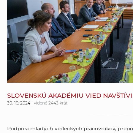
SLOVENSKÚ AKADÉMIU VIED NAVŠTÍVI
30. 10. 2024
| videné 2443-krát
Podpora mladých vedeckých pracovníkov, prepoj