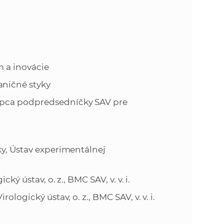
 a inovácie
ničné styky
upca podpredsedníčky SAV pre
ky, Ústav experimentálnej
ký ústav, o. z., BMC SAV, v. v. i.
logický ústav, o. z., BMC SAV, v. v. i.