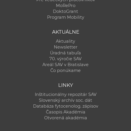
MoRePro
DoktoGrant
Program Mobility
AKTUÁLNE
Aktuality
Newsletter
Úradná tabuľa
70. výročie SAV
Areál SAV v Bratislave
Čo ponúkame
LINKY
Inštitucionálny repozitár SAV
Slovenský archív soc. dát
Databáza fytocenolog. zápisov
Časopis Akadémia
Otvorená akadémia