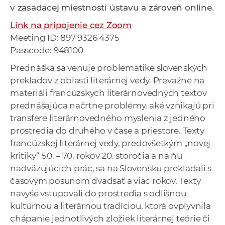
v zasadacej miestnosti ústavu a zároveň online.
a
c
Link na pripojenie cez Zoom
o
Meeting ID: 897 9326 4375
v
Passcode: 948100
n
Prednáška sa venuje problematike slovenských
í
prekladov z oblasti literárnej vedy. Prevažne na
k
materiáli francúzskych literárnovedných textov
o
prednášajúca načrtne problémy, aké vznikajú pri
c
transfere literárnovedného myslenia z jedného
h
prostredia do druhého v čase a priestore. Texty
S
francúzskej literárnej vedy, predovšetkým „novej
A
kritiky“ 50. – 70. rokov 20. storočia a na ňu
V
nadväzujúcich prác, sa na Slovensku prekladali s
časovým posunom dvadsať a viac rokov. Texty
navyše vstupovali do prostredia s odlišnou
kultúrnou a literárnou tradíciou, ktorá ovplyvnila
chápanie jednotlivých zložiek literárnej teórie či