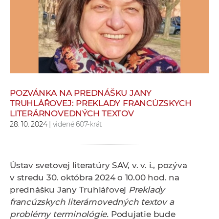
e
v
p
r
a
c
o
v
POZVÁNKA NA PREDNÁŠKU JANY
TRUHLÁŘOVEJ: PREKLADY FRANCÚZSKYCH
n
LITERÁRNOVEDNÝCH TEXTOV
í
28. 10. 2024
| videné 607-krát
č
k
a
Ústav svetovej literatúry SAV, v. v. i., pozýva
c
v stredu 30. októbra 2024 o 10.00 hod. na
h
prednášku Jany Truhlářovej
Preklady
a
francúzskych literárnovedných textov a
p
problémy terminológie.
Podujatie bude
r