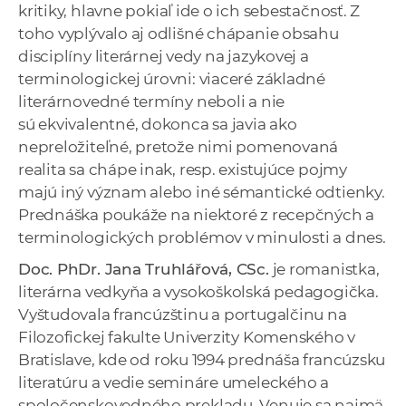
kritiky, hlavne pokiaľ ide o ich sebestačnosť. Z
toho vyplývalo aj odlišné chápanie obsahu
disciplíny literárnej vedy na jazykovej a
terminologickej úrovni: viaceré základné
literárnovedné termíny neboli a nie
sú ekvivalentné, dokonca sa javia ako
nepreložiteľné, pretože nimi pomenovaná
realita sa chápe inak, resp. existujúce pojmy
majú iný význam alebo iné sémantické odtienky.
Prednáška poukáže na niektoré z recepčných a
terminologických problémov v minulosti a dnes.
Doc. PhDr. Jana Truhlářová, CSc.
je romanistka,
literárna vedkyňa a vysokoškolská pedagogička.
Vyštudovala francúzštinu a portugalčinu na
Filozofickej fakulte Univerzity Komenského v
Bratislave, kde od roku 1994 prednáša francúzsku
literatúru a vedie semináre umeleckého a
spoločenskovedného prekladu. Venuje sa najmä