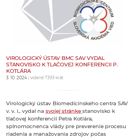
e
v
p
r
a
c
o
v
VIROLOGICKÝ ÚSTAV BMC SAV VYDAL
STANOVISKO K TLAČOVEJ KONFERENCII P.
n
KOTLÁRA
í
3. 10. 2024
| videné 7393-krát
č
k
a
Virologický ústav Biomedicínskeho centra SAV
c
v. v. i., vydal na
svojej stránke
stanovisko k
h
tlačovej konferencii Petra Kotlára,
a
splnomocnenca vlády pre preverenie procesu
p
riadenia a manažovania zdrojov počas
r