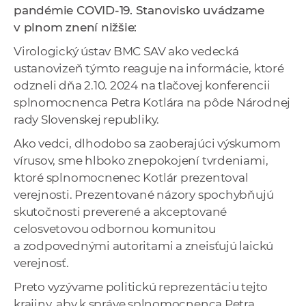
pandémie COVID-19. Stanovisko uvádzame
a
v plnom znení nižšie:
c
o
Virologický ústav BMC SAV ako vedecká
v
ustanovizeň týmto reaguje na informácie, ktoré
n
odzneli dňa 2.10. 2024 na tlačovej konferencii
í
splnomocnenca Petra Kotlára na pôde Národnej
k
rady Slovenskej republiky.
o
Ako vedci, dlhodobo sa zaoberajúci výskumom
c
vírusov, sme hlboko znepokojení tvrdeniami,
h
ktoré splnomocnenec Kotlár prezentoval
S
verejnosti. Prezentované názory spochybňujú
A
skutočnosti preverené a akceptované
V
celosvetovou odbornou komunitou
a zodpovednými autoritami a zneisťujú laickú
verejnosť.
Preto vyzývame politickú reprezentáciu tejto
krajiny, aby k správe splnomocnenca Petra