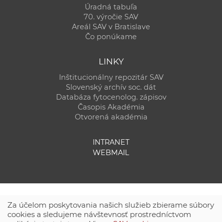
Úradná tabuľa
70. výročie SAV
Areál SAV v Bratislave
Čo ponúkame
LINKY
Inštitucionálny repozitár SAV
Slovenský archív soc. dát
Databáza fytocenolog. zápisov
Časopis Akadémia
Otvorená akadémia
INTRANET
WEBMAIL
Za účelom poskytovania našich služieb zbierame súbory
cookies a sledujeme návštevnosť prostredníctvom