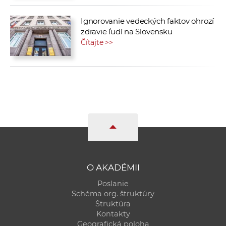
Ignorovanie vedeckých faktov ohrozí
zdravie ľudí na Slovensku
Čítajte >>
O AKADÉMII
Poslanie
Schéma org. štruktúry
Štruktúra
Kontakty
Geografická poloha