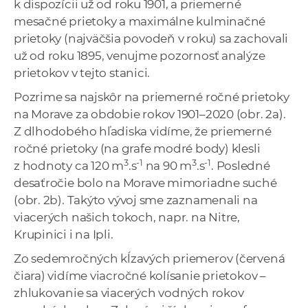
k dispozícii už od roku 1901, a priemerné
mesačné prietoky a maximálne kulminačné
prietoky (najväčšia povodeň v roku) sa zachovali
už od roku 1895, venujme pozornosť analýze
prietokov v tejto stanici.
Pozrime sa najskôr na priemerné ročné prietoky
na Morave za obdobie rokov 1901–2020 (obr. 2a).
Z dlhodobého hľadiska vidíme, že priemerné
ročné prietoky (na grafe modré body) klesli
3
-1
3
-1
z hodnoty ca 120 m
.s
na 90 m
.s
. Posledné
desaťročie bolo na Morave mimoriadne suché
(obr. 2b). Takýto vývoj sme zaznamenali na
viacerých našich tokoch, napr. na Nitre,
Krupinici i na Ipli.
Zo sedemročných kĺzavých priemerov (červená
čiara) vidíme viacročné kolísanie prietokov –
zhlukovanie sa viacerých vodných rokov