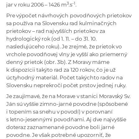
3
-1
jar v roku 2006 – 1426 m
.s
.
Pre výpočet návrhových povodňových prietokov
sa používa na Slovensku rad kulminačných
prietokov – rad najvyšších prietokov za
hydrologický rok (od 1. 11. – do 31. 10.
nasledujúceho roku). Je zrejmé, že prietok vo
vrchole povodňovej vlny je vyšší ako priemerný
denný prietok (obr. 3b). Z Moravy máme
k dispozícii takýto rad za 120 rokov, čo je už
úctyhodný materiál. Počet takýchto radov na
Slovensku neprekročí počet prstov jednej ruky.
Je zaujímavé, že na Morave v stanici Moravský Sv.
Ján sú vyššie zimno-jarné povodne (spôsobené
i topením sa snehu v povodí) v porovnaní
s letno-jesennými povodňami. Aj dve najvyššie
doteraz zaznamenané povodne boli jarné
povodne. Je však potrebné upozorniť, že