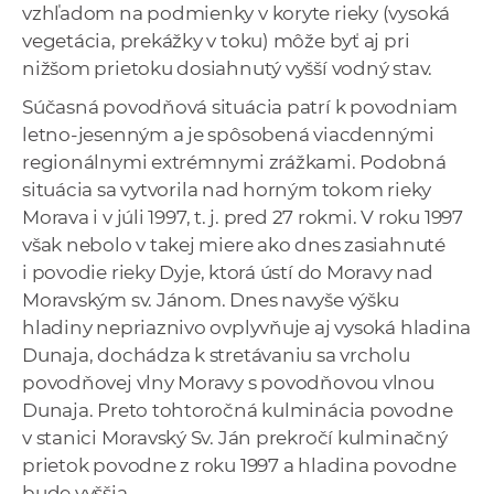
vzhľadom na podmienky v koryte rieky (vysoká
vegetácia, prekážky v toku) môže byť aj pri
nižšom prietoku dosiahnutý vyšší vodný stav.
Súčasná povodňová situácia patrí k povodniam
letno-jesenným a je spôsobená viacdennými
regionálnymi extrémnymi zrážkami. Podobná
situácia sa vytvorila nad horným tokom rieky
Morava i v júli 1997, t. j. pred 27 rokmi. V roku 1997
však nebolo v takej miere ako dnes zasiahnuté
i povodie rieky Dyje, ktorá ústí do Moravy nad
Moravským sv. Jánom. Dnes navyše výšku
hladiny nepriaznivo ovplyvňuje aj vysoká hladina
Dunaja, dochádza k stretávaniu sa vrcholu
povodňovej vlny Moravy s povodňovou vlnou
Dunaja. Preto tohtoročná kulminácia povodne
v stanici Moravský Sv. Ján prekročí kulminačný
prietok povodne z roku 1997 a hladina povodne
bude vyššia.