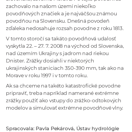
zachovalo na našom území niekoľko
povodňových značiek a je najväčšou známou
povodňou na Slovensku. Dnešná povodeň
zďaleka nedosahuje rozsah povodne z roku 1813.
V tomto storočí sa takáto povodňová udalosť
vyskytla 22. – 27. 7. 2008 na východ od Slovenska,
nad územím Ukrajiny s jadrom nad riekou
Dnister. Zrážky dosiahli v niektorých
ukrajinských staniciach 350-390 mm, tak ako na
Morave v roku 1997 i v tomto roku.
Ak sa chceme na takéto katastrofické povodne
pripraviť, treba napríklad namerané extrémne
zrážky použiť ako vstupy do zrážko-odtokových
modelov a simulovať extrémne povodňové vlny.
Spracovala: Pavla Pekárová, Ústav hydrológie