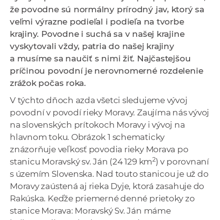
a
že povodne sú normálny prírodný jav, ktorý sa
c
veľmi výrazne podieľal i podieľa na tvorbe
o
krajiny. Povodne i suchá sa v našej krajine
v
vyskytovali vždy, patria do našej krajiny
n
a musíme sa naučiť s nimi žiť. Najčastejšou
í
príčinou povodní je nerovnomerné rozdelenie
k
zrážok počas roka.
o
V týchto dňoch azda všetci sledujeme vývoj
c
povodní v povodí rieky Moravy. Zaujíma nás vývoj
h
na slovenských prítokoch Moravy i vývoj na
S
hlavnom toku. Obrázok 1 schematicky
A
znázorňuje veľkosť povodia rieky Morava po
V
2
stanicu Moravský sv. Ján (24 129 km
) v porovnaní
s územím Slovenska. Nad touto stanicou je už do
Moravy zaústená aj rieka Dyje, ktorá zasahuje do
Rakúska. Keďže priemerné denné prietoky zo
stanice Morava: Moravský Sv. Ján máme