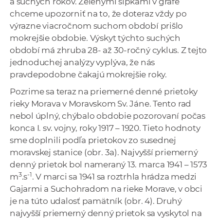
a suchých rokov. Zelenými šípkami v grafe
chceme upozorniť na to, že doteraz vždy po
výrazne viacročnom suchom období prišlo
mokrejšie obdobie. Výskyt týchto suchých
období má zhruba 28- až 30-ročný cyklus. Z tejto
jednoduchej analýzy vyplýva, že nás
pravdepodobne čakajú mokrejšie roky.
Pozrime sa teraz na priemerné denné prietoky
rieky Morava v Moravskom Sv. Jáne. Tento rad
nebol úplný, chýbalo obdobie pozorovaní počas
konca I. sv. vojny, roky 1917 – 1920. Tieto hodnoty
sme doplnili podľa prietokov zo susednej
moravskej stanice (obr. 3a). Najvyšší priemerný
denný prietok bol nameraný 13. marca 1941 – 1573
3
-1
m
.s
. V marci sa 1941 sa roztrhla hrádza medzi
Gajarmi a Suchohradom na rieke Morave, v obci
je na túto udalosť pamätník (obr. 4). Druhý
najvyšší priemerný denný prietok sa vyskytol na