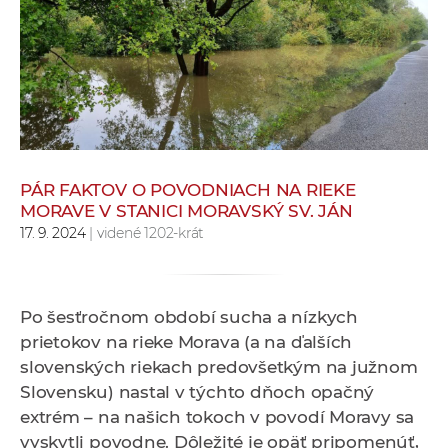
e
v
p
r
a
c
o
v
PÁR FAKTOV O POVODNIACH NA RIEKE
MORAVE V STANICI MORAVSKÝ SV. JÁN
n
17. 9. 2024
| videné 1202-krát
í
č
k
a
Po šesťročnom období sucha a nízkych
c
prietokov na rieke Morava (a na ďalších
h
slovenských riekach predovšetkým na južnom
a
Slovensku) nastal v týchto dňoch opačný
p
extrém – na našich tokoch v povodí Moravy sa
r
vyskytli povodne. Dôležité je opäť pripomenúť,