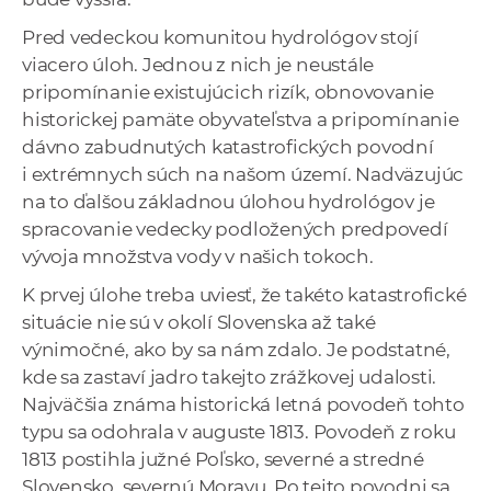
Pred vedeckou komunitou hydrológov stojí
viacero úloh. Jednou z nich je neustále
pripomínanie existujúcich rizík, obnovovanie
historickej pamäte obyvateľstva a pripomínanie
dávno zabudnutých katastrofických povodní
i extrémnych súch na našom území. Nadväzujúc
na to ďalšou základnou úlohou hydrológov je
spracovanie vedecky podložených predpovedí
vývoja množstva vody v našich tokoch.
K prvej úlohe treba uviesť, že takéto katastrofické
situácie nie sú v okolí Slovenska až také
výnimočné, ako by sa nám zdalo. Je podstatné,
kde sa zastaví jadro takejto zrážkovej udalosti.
Najväčšia známa historická letná povodeň tohto
typu sa odohrala v auguste 1813. Povodeň z roku
1813 postihla južné Poľsko, severné a stredné
Slovensko, severnú Moravu. Po tejto povodni sa