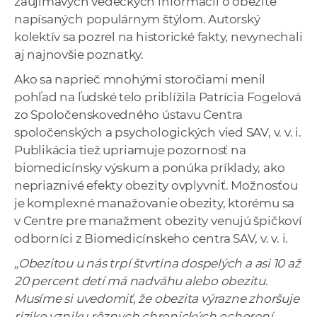
zaujímavých vedeckých informácií o obezite
a
napísaných populárnym štýlom. Autorský
c
kolektív sa pozrel na historické fakty, nevynechali
o
aj najnovšie poznatky.
v
Ako sa naprieč mnohými storočiami menil
n
pohľad na ľudské telo priblížila Patrícia Fogelová
í
zo Spoločenskovedného ústavu Centra
k
spoločenských a psychologických vied SAV, v. v. i.
o
Publikácia tiež upriamuje pozornosť na
c
biomedicínsky výskum a ponúka príklady, ako
h
nepriaznivé efekty obezity ovplyvniť. Možnosťou
S
je komplexné manažovanie obezity, ktorému sa
A
v Centre pre manažment obezity venujú špičkoví
V
odborníci z Biomedicínskeho centra SAV, v. v. i.
„Obezitou u nás trpí štvrtina dospelých a asi 10 až
20 percent detí má nadváhu alebo obezitu.
Musíme si uvedomiť, že obezita výrazne zhoršuje
riziko vzniku rôznych chronických ochorení.