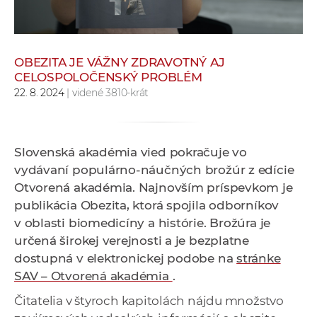
e
v
p
OBEZITA JE VÁŽNY ZDRAVOTNÝ AJ
r
CELOSPOLOČENSKÝ PROBLÉM
a
22. 8. 2024
| videné 3810-krát
c
o
v
n
Slovenská akadémia vied pokračuje vo
í
vydávaní populárno-náučných brožúr z edície
č
Otvorená akadémia. Najnovším príspevkom je
k
publikácia Obezita, ktorá spojila odborníkov
a
v oblasti biomedicíny a histórie. Brožúra je
c
určená širokej verejnosti a je bezplatne
h
dostupná v elektronickej podobe na
stránke
a
SAV – Otvorená akadémia
.
p
Čitatelia v štyroch kapitolách nájdu množstvo
r