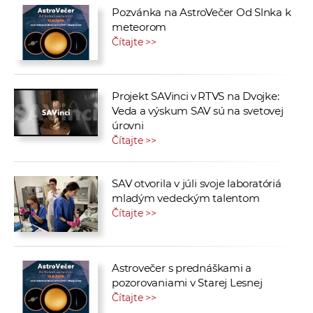
Pozvánka na AstroVečer Od Slnka k
meteorom
Čítajte >>
Projekt SAVinci v RTVS na Dvojke:
Veda a výskum SAV sú na svetovej
úrovni
Čítajte >>
SAV otvorila v júli svoje laboratóriá
mladým vedeckým talentom
Čítajte >>
Astrovečer s prednáškami a
pozorovaniami v Starej Lesnej
Čítajte >>