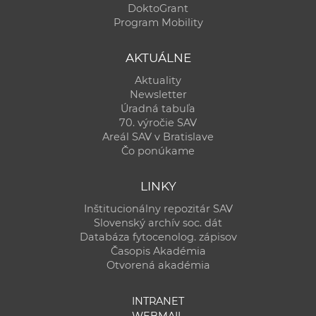
DoktoGrant
Program Mobility
AKTUÁLNE
Aktuality
Newsletter
Úradná tabuľa
70. výročie SAV
Areál SAV v Bratislave
Čo ponúkame
LINKY
Inštitucionálny repozitár SAV
Slovenský archív soc. dát
Databáza fytocenolog. zápisov
Časopis Akadémia
Otvorená akadémia
INTRANET
WEBMAIL