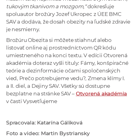
tukovým tkanivom a mozgom,“
dokresľuje
spoluautor brožúry Jozef Ukropec z ÚEE BMC
SAV a dodáva, že dosah obezity na ľudské zdravie
je nesmierny
.
Brožúru Obezita si môžete stiahnuť alebo
listovať online aj prostredníctvom QR kódu
umiestneného na konci textu. V edícii Otvorená
akadémia doteraz vyšli tituly: Fámy, konšpiračné
teórie a dezinformácie očami spoločenských
vied, Prečo potrebujeme vedu?, Zmena klímy I.
a II. diel, a Dejiny SAV. Všetky sú dostupne
bezplatne na stránke SAV –
Otvorená akadémia
v časti Vysvetľujeme
Spracovala: Katarína Gáliková
Foto a video: Martin Bystriansky