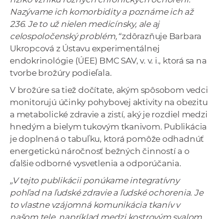
Nazývame ich komorbidity a poznáme ich až
236.
Je to už nielen medicínsky, ale aj
celospoločenský problém,“
zdôrazňuje Barbara
Ukropcová z Ústavu experimentálnej
endokrinológie (ÚEE) BMC SAV, v. v. i., ktorá sa na
tvorbe brožúry podieľala.
V brožúre sa tiež dočítate, akým spôsobom vedci
monitorujú účinky pohybovej aktivity na obezitu
a metabolické zdravie a zistí, aký je rozdiel medzi
hnedým a bielym tukovým tkanivom. Publikácia
je doplnená o tabuľku, ktorá pomôže odhadnúť
energetickú náročnosť bežných činností a o
ďalšie odborné vysvetlenia a odporúčania.
„V tejto publikácii ponúkame integratívny
pohľad na ľudské zdravie a ľudské ochorenia. Je
to vlastne vzájomná komunikácia tkanív v
našom tele, napríklad medzi kostrovým svalom,