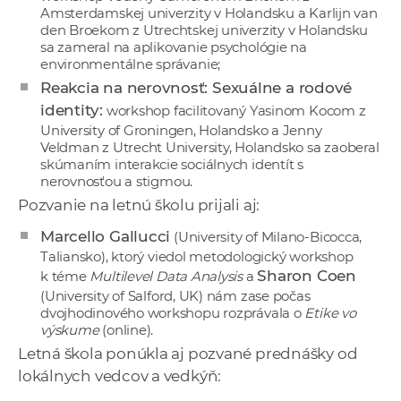
Amsterdamskej univerzity v Holandsku a Karlijn van
den Broekom z Utrechtskej univerzity v Holandsku
sa zameral na aplikovanie psychológie na
environmentálne správanie;
Reakcia na nerovnosť: Sexuálne a rodové
identity:
workshop facilitovaný Yasinom Kocom z
University of Groningen, Holandsko a Jenny
Veldman z Utrecht University, Holandsko sa zaoberal
skúmaním interakcie sociálnych identít s
nerovnosťou a stigmou.
Pozvanie na letnú školu prijali aj:
Marcello Gallucci
(University of Milano-Bicocca,
Taliansko), ktorý viedol metodologický workshop
Sharon Coen
k téme
Multilevel Data Analysis
a
(University of Salford, UK) nám zase počas
dvojhodinového workshopu rozprávala o
Etike vo
výskume
(online).
Letná škola ponúkla aj pozvané prednášky od
lokálnych vedcov a vedkýň: