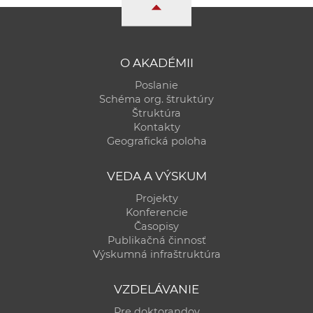
O AKADÉMII
Poslanie
Schéma org. štruktúry
Štruktúra
Kontakty
Geografická poloha
VEDA A VÝSKUM
Projekty
Konferencie
Časopisy
Publikačná činnosť
Výskumná infraštruktúra
VZDELÁVANIE
Pre doktorandov