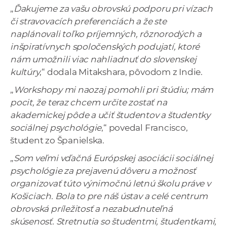
„
Ďakujeme za vašu obrovskú podporu pri vízach
či stravovacích preferenciách a že ste
naplánovali toľko príjemných, rôznorodých a
inšpiratívnych spoločenských podujatí, ktoré
nám umožnili viac nahliadnuť do slovenskej
kultúry
,“ dodala Mitakshara, pôvodom z Indie.
„
Workshopy mi naozaj pomohli pri štúdiu; mám
pocit, že teraz chcem určite zostať na
akademickej pôde a učiť študentov a študentky
sociálnej psychológie
,“ povedal Francisco,
študent zo Španielska.
„
Som veľmi vďačná Európskej asociácii sociálnej
psychológie za prejavenú dôveru a možnosť
organizovať túto výnimočnú letnú školu práve v
Košiciach. Bola to pre náš ústav a celé centrum
obrovská príležitosť a nezabudnuteľná
skúsenosť. Stretnutia so študentmi, študentkami,