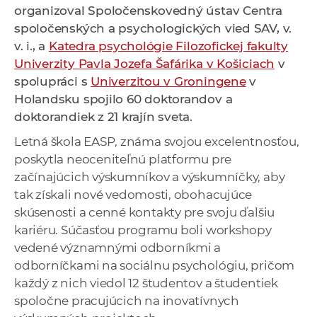
organizoval Spoločenskovedný ústav Centra
a
spoločenských a psychologických vied SAV, v.
c
v. i., a
Katedra psychológie Filozofickej fakulty
o
Univerzity Pavla Jozefa Šafárika v Košiciach
v
v
spolupráci s
Univerzitou v Groningene
v
n
Holandsku spojilo 60 doktorandov a
í
doktorandiek z 21 krajín sveta.
k
o
Letná škola EASP, známa svojou excelentnosťou,
c
poskytla neoceniteľnú platformu pre
h
začínajúcich výskumníkov a výskumníčky, aby
S
tak získali nové vedomosti, obohacujúce
A
skúsenosti a cenné kontakty pre svoju ďalšiu
V
kariéru. Súčasťou programu boli workshopy
vedené významnými odborníkmi a
odborníčkami na sociálnu psychológiu, pričom
každý z nich viedol 12 študentov a študentiek
spoločne pracujúcich na inovatívnych