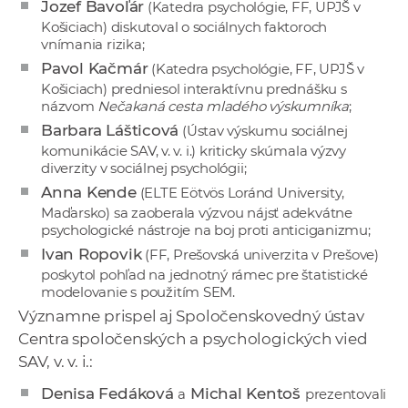
Jozef Bavoľár
(Katedra psychológie, FF, UPJŠ v
Košiciach) diskutoval o sociálnych faktoroch
vnímania rizika;
Pavol Kačmár
(Katedra psychológie, FF, UPJŠ v
Košiciach) predniesol interaktívnu prednášku s
názvom
Nečakaná cesta mladého výskumníka
;
Barbara Lášticová
(Ústav výskumu sociálnej
komunikácie SAV, v. v. i.) kriticky skúmala výzvy
diverzity v sociálnej psychológii;
Anna Kende
(ELTE Eötvös Loránd University,
Maďarsko) sa zaoberala výzvou nájsť adekvátne
psychologické nástroje na boj proti anticiganizmu;
Ivan Ropovik
(FF, Prešovská univerzita v Prešove)
poskytol pohľad na jednotný rámec pre štatistické
modelovanie s použitím SEM.
Významne prispel aj Spoločenskovedný ústav
Centra spoločenských a psychologických vied
SAV, v. v. i.:
Denisa Fedáková
Michal Kentoš
a
prezentovali