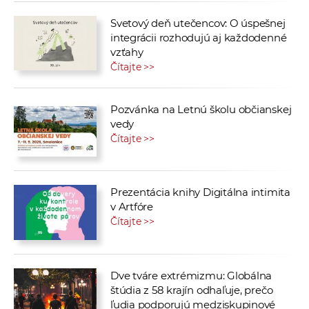
Svetový deň utečencov: O úspešnej
integrácii rozhodujú aj každodenné
vzťahy
Čítajte >>
Pozvánka na Letnú školu občianskej
vedy
Čítajte >>
Prezentácia knihy Digitálna intimita
v Artfóre
Čítajte >>
Dve tváre extrémizmu: Globálna
štúdia z 58 krajín odhaľuje, prečo
ľudia podporujú medziskupinové