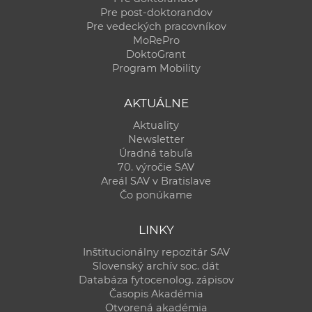
Pre post-doktorandov
Pre vedeckých pracovníkov
MoRePro
DoktoGrant
Program Mobility
AKTUÁLNE
Aktuality
Newsletter
Úradná tabuľa
70. výročie SAV
Areál SAV v Bratislave
Čo ponúkame
LINKY
Inštitucionálny repozitár SAV
Slovenský archív soc. dát
Databáza fytocenolog. zápisov
Časopis Akadémia
Otvorená akadémia