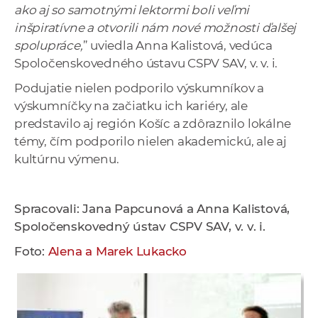
ako aj so samotnými lektormi boli veľmi
inšpiratívne a otvorili nám nové možnosti ďalšej
spolupráce,
” uviedla Anna Kalistová, vedúca
Spoločenskovedného ústavu CSPV SAV, v. v. i.
Podujatie nielen podporilo výskumníkov a
výskumníčky na začiatku ich kariéry, ale
predstavilo aj región Košíc a zdôraznilo lokálne
témy, čím podporilo nielen akademickú, ale aj
kultúrnu výmenu.
Spracovali: Jana Papcunová a Anna Kalistová,
Spoločenskovedný ústav CSPV SAV, v. v. i.
Foto:
Alena a Marek Lukacko