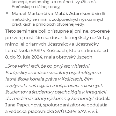
koncept, metodológiu a možnosti využitia dát
Európskej sociálnej sondy
;
Marcel Martončik
Matúš Adamkovič
a
viedli
metodický seminár o zodpovedných výskumných
praktikách a princípoch otvorenej vedy.
Tieto semináre boli prístupné aj online, otvorené
pre verejnosť, čím sa dosah letnej školy rozšíril aj
mimo jej priamych účastníkov a účastníčky.
Letná škola EASP v Košiciach, ktorá sa konala od
8. do 19. júla 2024, mala obrovský úspech.
„
Sme veľmi radi, že po prvý raz v histórii
Európskej asociácie sociálnej psychológie sa
letná škola konala práve v Košiciach, čím
ovplyvnila náš región a inšpirovala miestnych
študentov a študentky psychológie k integrácii
do medzinárodnej výskumnej komunity,
“ dodala
Jana Papcunová, spoluorganizátorka podujatia
a vedecká pracovníčka SVÚ CSPV SAV, v. v. i.