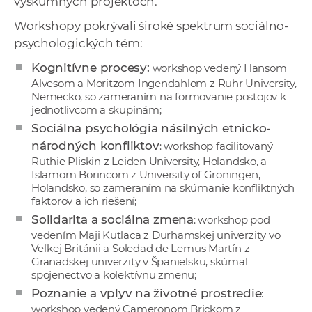
výskumných projektoch.
Workshopy pokrývali široké spektrum sociálno-
psychologických tém:
Kognitívne procesy:
workshop vedený Hansom
Alvesom a Moritzom Ingendahlom z Ruhr University,
Nemecko, so zameraním na formovanie postojov k
jednotlivcom a skupinám;
Sociálna psychológia násilných etnicko-
národných konfliktov
: workshop facilitovaný
Ruthie Pliskin z Leiden University, Holandsko, a
Islamom Borincom z University of Groningen,
Holandsko, so zameraním na skúmanie konfliktných
faktorov a ich riešení;
Solidarita a sociálna zmena
: workshop pod
vedením Maji Kutlaca z Durhamskej univerzity vo
Veľkej Británii a Soledad de Lemus Martín z
Granadskej univerzity v Španielsku, skúmal
spojenectvo a kolektívnu zmenu;
Poznanie a vplyv na životné prostredie
:
workshop vedený Cameronom Brickom z