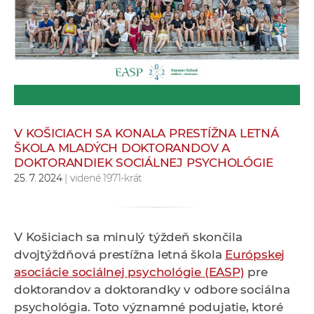
e
v
p
r
a
c
o
v
V KOŠICIACH SA KONALA PRESTÍŽNA LETNÁ
ŠKOLA MLADÝCH DOKTORANDOV A
n
DOKTORANDIEK SOCIÁLNEJ PSYCHOLÓGIE
í
25. 7. 2024
| videné 1971-krát
č
k
a
V Košiciach sa minulý týždeň skončila
c
dvojtýždňová prestížna letná škola
Európskej
h
asociácie sociálnej psychológie (EASP)
pre
a
doktorandov a doktorandky v odbore sociálna
p
psychológia. Toto významné podujatie, ktoré
r