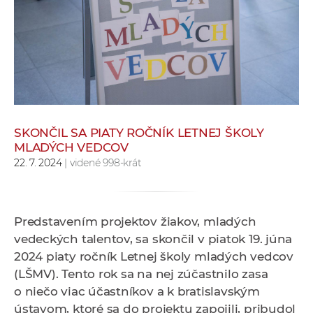
e
v
p
r
a
c
o
v
SKONČIL SA PIATY ROČNÍK LETNEJ ŠKOLY
MLADÝCH VEDCOV
n
22. 7. 2024
| videné 998-krát
í
č
k
a
Predstavením projektov žiakov, mladých
c
vedeckých talentov, sa skončil v piatok 19. júna
h
2024 piaty ročník Letnej školy mladých vedcov
a
(LŠMV). Tento rok sa na nej zúčastnilo zasa
p
o niečo viac účastníkov a k bratislavským
r
ústavom, ktoré sa do projektu zapojili, pribudol