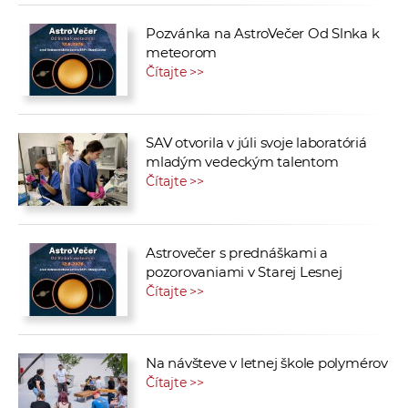
Pozvánka na AstroVečer Od Slnka k
meteorom
Čítajte >>
SAV otvorila v júli svoje laboratóriá
mladým vedeckým talentom
Čítajte >>
Astrovečer s prednáškami a
pozorovaniami v Starej Lesnej
Čítajte >>
Na návšteve v letnej škole polymérov
Čítajte >>