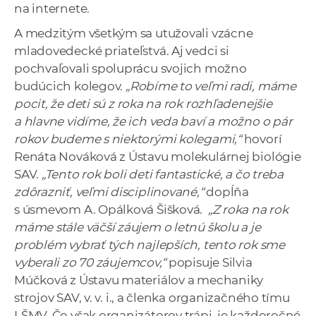
na internete.
A medzitým všetkým sa utužovali vzácne
mladovedecké priateľstvá. Aj vedci si
pochvaľovali spoluprácu svojich možno
budúcich kolegov.
„Robíme to veľmi radi, máme
pocit, že deti sú z roka na rok rozhľadenejšie
a hlavne vidíme, že ich veda baví a možno o pár
rokov budeme s niektorými kolegami,“
hovorí
Renáta Nováková z Ústavu molekulárnej biológie
SAV.
„Tento rok boli deti fantastické, a čo treba
zdôrazniť, veľmi disciplinované,“
dopĺňa
s úsmevom A. Opálková Šišková.
„Z roka na rok
máme stále väčší záujem o letnú školu a je
problém vybrať tých najlepších, tento rok sme
vyberali zo 70 záujemcov,“
popisuje Silvia
Múčková z Ústavu materiálov a mechaniky
strojov SAV, v. v. i., a členka organizačného tímu
LŠMV. Čo však organizátorov trápi, je každoročné