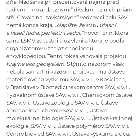
dňa. Nadšenie pri prezentovaní najmä pred
rodičmi – no aj „bežnými“ divákmi – z nich priam
srší. Chvála na „savkárskych“ vedcov či celú SAV
nemá konca kraja.
„Napíšte, že sú tu úžasní
a veselí ľudia, perfektní vedci,“
hovorí Erin, ktorá
sa na LŠMV zúčastnila už vlani a ktorá je podľa
organizátorov už teraz chodiacou
encyklopédiou. Tento rok sa venovala projektu
Krajina ako geosystém.
S týmto názorom však
nebola sama. Pri každom projekte – na Ústave
materiálového výskumu SAV, v. v. i., v Košiciach,
v Bratislave v Biomedicínskom centre SAV, v. v. i.,
Fyzikálnom ústave SAV, v. v. i., Chemickom ústave
SAV, v. v. i., Ústave zoológie SAV v. v. i., Ústave
anorganickej chémie SAV, v. v. i., Ústave
molekulárnej biológie SAV, v. v. i., Ústave krajinnej
ekológie, SAV, v. v. i., Ústave polymérov SAV, v. v. i.,
Centre biovied SAV, v. v. i., Ústave výskumu srdca,