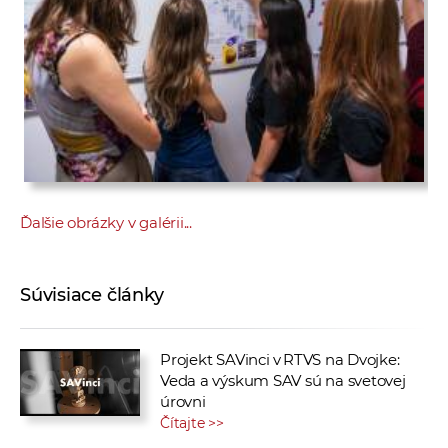
Ďalšie obrázky v galérii...
Súvisiace články
Projekt SAVinci v RTVS na Dvojke:
Veda a výskum SAV sú na svetovej
úrovni
Čítajte >>