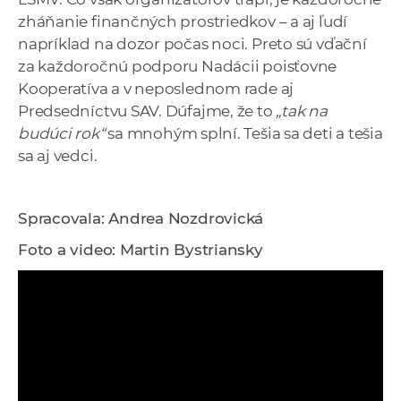
zháňanie finančných prostriedkov – a aj ľudí
napríklad na dozor počas noci. Preto sú vďační
za každoročnú podporu Nadácii poisťovne
Kooperatíva a v neposlednom rade aj
Predsedníctvu SAV. Dúfajme, že to
„tak na
budúci rok“
sa mnohým splní. Tešia sa deti a tešia
sa aj vedci.
Spracovala: Andrea Nozdrovická
Foto a video: Martin Bystriansky