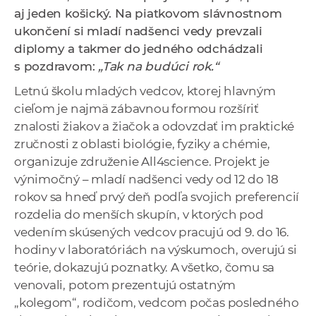
a
aj jeden košický. Na piatkovom slávnostnom
c
ukončení si mladí nadšenci vedy prevzali
o
diplomy a takmer do jedného odchádzali
v
s pozdravom:
„Tak na budúci rok.“
n
Letnú školu mladých vedcov, ktorej hlavným
í
cieľom je najmä zábavnou formou rozšíriť
k
znalosti žiakov a žiačok a odovzdať im praktické
o
zručnosti z oblasti biológie, fyziky a chémie,
c
organizuje združenie All4science. Projekt je
h
výnimočný – mladí nadšenci vedy od 12 do 18
S
rokov sa hneď prvý deň podľa svojich preferencií
A
rozdelia do menších skupín, v ktorých pod
V
vedením skúsených vedcov pracujú od 9. do 16.
hodiny v laboratóriách na výskumoch, overujú si
teórie, dokazujú poznatky. A všetko, čomu sa
venovali, potom prezentujú ostatným
„kolegom“, rodičom, vedcom počas posledného