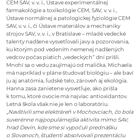
CEM SAV, v. v. i., Ústave experimentálnej
farmakológie a toxikológie CEM, SAV, v. v. i.,
Ústave normálnej a patologickej fyziológie CEM
SAV, v. v. i., či Ústave materiálov a mechaniky
strojov SAV, v. v. i., v Bratislave – mladé vedecké
talenty nadšene vysvetľovali javy a pozorovania,
ku ktorým pod vedením nemenej nadšených
vedcov počas piatich „vedeckých“ dní prišli.
Mnohí sa o vedu zaujímajú od malička. Michaela
má napríklad v pláne študovať biológiu – ale baví
ju aj anatómia, ľudské telo, zároveň aj ekológia.
Hanna zasa zanietene vysvetľuje, ako prišla
k tomu, ktoré ovocie má najviac antioxidantov.
Letná škola však nie je len o laboratóriu.
„Navštívili sme elektráreň v Mochovciach, čo bola
suverénne najpopulárnejšia aktivita mimo SAV,
hrad Devín, kde sme si vypočuli prednášku
o Slovanoch, študenti absolvovali prezentáciu