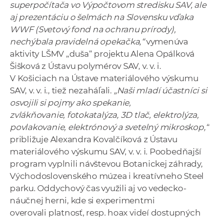
superpočítača vo Výpočtovom stredisku SAV, ale
aj prezentáciu o šelmách na Slovensku vďaka
WWF (Svetový fond na ochranu prírody),
nechýbala pravidelná opekačka,“
vymenúva
aktivity LŠMV „duša“ projektu Alena Opálková
Šišková z Ústavu polymérov SAV, v. v. i.
V Košiciach na Ústave materiálového výskumu
SAV, v. v. i., tiež nezaháľali.
„Naši mladí účastníci si
osvojili si pojmy ako spekanie,
zvlákňovanie, fotokatalýza, 3D tlač, elektrolýza,
povlakovanie, elektrónový a svetelný mikroskop,“
približuje Alexandra Kovalčíková z Ústavu
materiálového výskumu SAV, v. v. i. Poobedňajší
program vyplnili návštevou Botanickej záhrady,
Východoslovenského múzea i kreatívneho Steel
parku. Oddychový čas využili aj vo vedecko-
náučnej herni, kde si experimentmi
overovali platnosť, resp. hoax videí dostupných