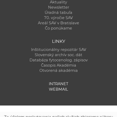
Aktuality
Newsletter
Úradná tabuľa
70. výročie SAV
Areál SAV v Bratislave
Čo ponúkame
LINKY
Inštitucionálny repozitár SAV
Slovenský archív soc. dát
Databáza fytocenolog. zápisov
Časopis Akadémia
Otvorená akadémia
INTRANET
WEBMAIL
Za účelom poskytovania našich služieb zbierame súbory