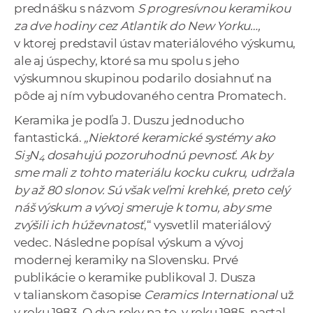
prednášku s názvom
S progresívnou keramikou
za dve hodiny cez Atlantik do New Yorku…,
v ktorej predstavil ústav materiálového výskumu,
ale aj úspechy, ktoré sa mu spolu s jeho
výskumnou skupinou podarilo dosiahnuť na
pôde aj ním vybudovaného centra Promatech.
Keramika je podľa J. Duszu jednoducho
fantastická.
„Niektoré keramické systémy ako
Si
N
dosahujú pozoruhodnú pevnosť. Ak by
3
4
sme mali z tohto materiálu kocku cukru, udržala
by až 80 slonov. Sú však veľmi krehké, preto celý
náš výskum a vývoj smeruje k tomu, aby sme
zvýšili ich húževnatosť
,“ vysvetlil materiálový
vedec. Následne popísal výskum a vývoj
modernej keramiky na Slovensku. Prvé
publikácie o keramike publikoval J. Dusza
v talianskom časopise
Ceramics International
už
v roku 1983. O dva roky na to, v roku 1985, nastal