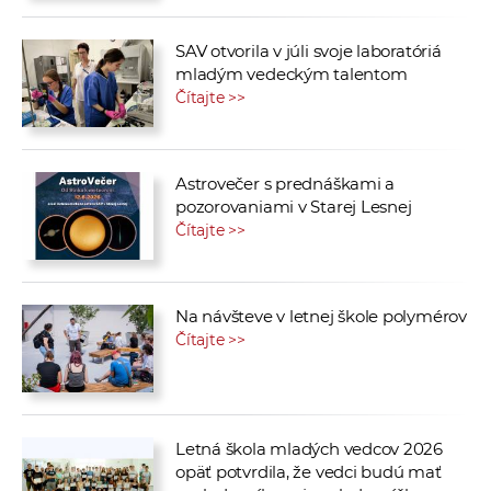
SAV otvorila v júli svoje laboratóriá
mladým vedeckým talentom
Čítajte >>
Astrovečer s prednáškami a
pozorovaniami v Starej Lesnej
Čítajte >>
Na návšteve v letnej škole polymérov
Čítajte >>
Letná škola mladých vedcov 2026
opäť potvrdila, že vedci budú mať