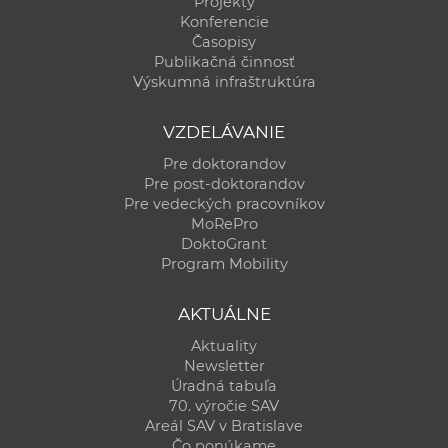
Projekty
Konferencie
Časopisy
Publikačná činnosť
Výskumná infraštruktúra
VZDELÁVANIE
Pre doktorandov
Pre post-doktorandov
Pre vedeckých pracovníkov
MoRePro
DoktoGrant
Program Mobility
AKTUÁLNE
Aktuality
Newsletter
Úradná tabuľa
70. výročie SAV
Areál SAV v Bratislave
Čo ponúkame