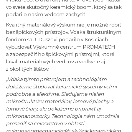
vo svete skutočný keramický boom, ktorý sa tak
podarilo našim vedcom zachytiť.
Kvalitný materiálový výskum nie je možné robiť
bez špičkových prístrojov. Vďaka štrukturálnym
fondom sa J. Duszovi podarilo v Košiciach
vybudovať Výskumné centrum PROMATECH
a zabezpečiť ho špičkovými prístrojmi, ktoré
lákali materiálových vedcov a vedkyne aj
z okolitých štátov.
„Vďaka týmto prístrojom a technológiám
dokážeme študovať keramické systémy veľmi
podrobne a efektívne. Sledujeme nielen
mikroštruktúru materiálov, lomové plochy a
lomové čiary, ale dokážeme pripraviť aj
mikronanovzorky. Technológia nám umožnila
presadiť sa celosvetovo v oblasti
mikronanomechanickcýh skúšok keramických,