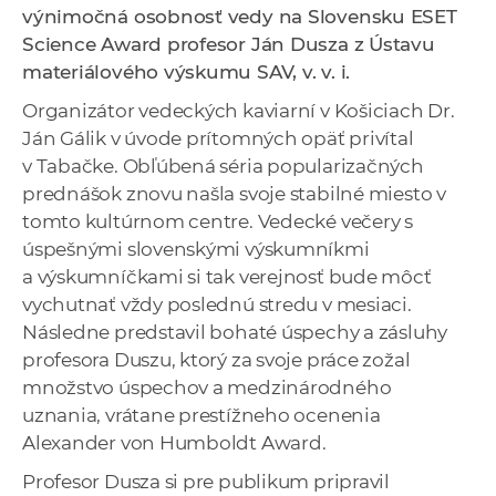
výnimočná osobnosť vedy na Slovensku ESET
a
Science Award profesor Ján Dusza z Ústavu
c
materiálového výskumu SAV, v. v. i.
o
v
Organizátor vedeckých kaviarní v Košiciach Dr.
n
Ján Gálik v úvode prítomných opäť privítal
í
v Tabačke. Obľúbená séria popularizačných
k
prednášok znovu našla svoje stabilné miesto v
o
tomto kultúrnom centre. Vedecké večery s
c
úspešnými slovenskými výskumníkmi
h
a výskumníčkami si tak verejnosť bude môcť
S
vychutnať vždy poslednú stredu v mesiaci.
A
Následne predstavil bohaté úspechy a zásluhy
V
profesora Duszu, ktorý za svoje práce zožal
množstvo úspechov a medzinárodného
uznania, vrátane prestížneho ocenenia
Alexander von Humboldt Award.
Profesor Dusza si pre publikum pripravil