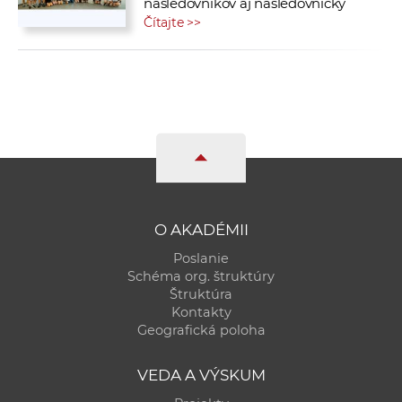
nasledovníkov aj nasledovníčky
Čítajte >>
O AKADÉMII
Poslanie
Schéma org. štruktúry
Štruktúra
Kontakty
Geografická poloha
VEDA A VÝSKUM