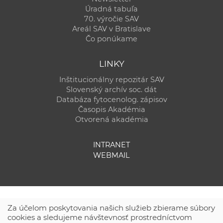
Úradná tabuľa
70. výročie SAV
Areál SAV v Bratislave
Čo ponúkame
LINKY
Inštitucionálny repozitár SAV
Slovenský archív soc. dát
Databáza fytocenolog. zápisov
Časopis Akadémia
Otvorená akadémia
INTRANET
WEBMAIL
Za účelom poskytovania našich služieb zbierame súbory
cookies a sledujeme návštevnosť prostredníctvom