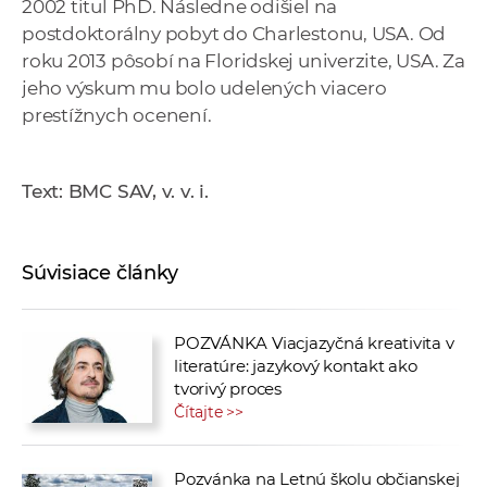
2002 titul PhD. Následne odišiel na
postdoktorálny pobyt do Charlestonu, USA. Od
roku 2013 pôsobí na Floridskej univerzite, USA. Za
jeho výskum mu bolo udelených viacero
prestížnych ocenení.
Text: BMC SAV, v. v. i.
Súvisiace články
POZVÁNKA Viacjazyčná kreativita v
literatúre: jazykový kontakt ako
tvorivý proces
Čítajte >>
Pozvánka na Letnú školu občianskej