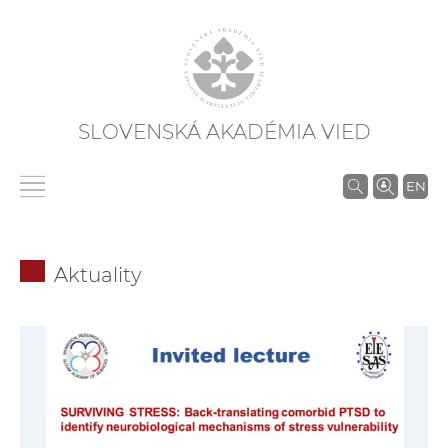
SLOVENSKÁ AKADÉMIA VIED
V
EN
y
h
ľ
Aktuality
a
d
á
v
a
n
i