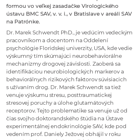
a
formou vo veľkej zasadačke Virologického
c
ústavu BMC SAV, v. v. i., v Bratislave v areáli SAV
o
na Patrónke.
v
Dr. Marek Schwendt PhD., je vedúcim vedeckým
n
pracovníkom a docentom na Oddelení
í
psychológie Floridskej univerzity, USA, kde vedie
k
výskumný tím skúmajúci neurobehaviorálne
o
mechanizmy drogovej závislosti. Zaoberá sa
c
identifikáciou neurobiologických markerov a
h
behaviorálnych rizikových faktorov súvisiacich
S
s užívaním drog. Dr. Marek Schwendt sa tiež
A
venuje výskumu stresu, posttraumatickej
V
stresovej poruchy a úlohe glutamátových
receptorov. Tejto problematike sa venuje už od
čias svojho doktorandského štúdia na Ústave
experimentálnej endokrinológie SAV, kde pod
vedením prof. Daniely Ježovej obhájil v roku