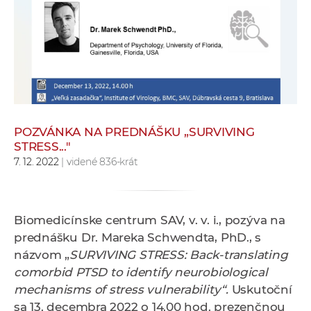
e
v
p
r
a
c
o
v
POZVÁNKA NA PREDNÁŠKU „SURVIVING
STRESS..."
n
7. 12. 2022
| videné 836-krát
í
č
k
a
Biomedicínske centrum SAV, v. v. i., pozýva na
c
prednášku Dr. Mareka Schwendta, PhD., s
h
názvom „
SURVIVING STRESS: Back-translating
a
comorbid PTSD to identify neurobiological
p
mechanisms of stress vulnerability“.
Uskutoční
r
sa 13. decembra 2022 o 14.00 hod. prezenčnou