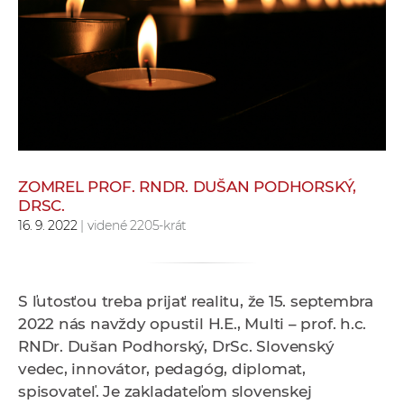
e
v
p
r
a
c
o
v
ZOMREL PROF. RNDR. DUŠAN PODHORSKÝ,
n
DRSC.
í
16. 9. 2022
| videné 2205-krát
č
k
a
S ľutosťou treba prijať realitu, že 15. septembra
c
2022 nás navždy opustil H.E., Multi – prof. h.c.
h
RNDr. Dušan Podhorský, DrSc. Slovenský
a
vedec, innovátor, pedagóg, diplomat,
p
spisovateľ. Je zakladateľom slovenskej
r