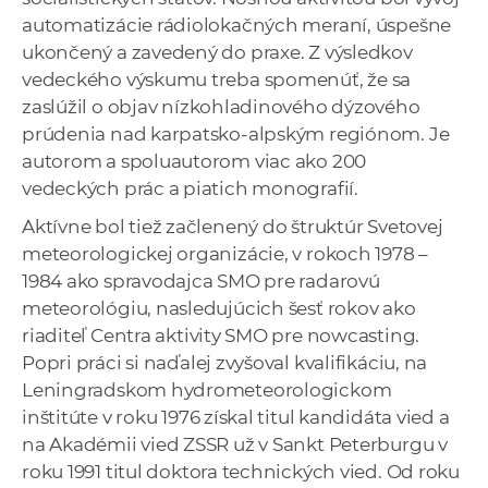
automatizácie rádiolokačných meraní, úspešne
ukončený a zavedený do praxe. Z výsledkov
vedeckého výskumu treba spomenúť, že sa
zaslúžil o objav nízkohladinového dýzového
prúdenia nad karpatsko-alpským regiónom. Je
autorom a spoluautorom viac ako 200
vedeckých prác a piatich monografií.
Aktívne bol tiež začlenený do štruktúr Svetovej
meteorologickej organizácie, v rokoch 1978 –
1984 ako spravodajca SMO pre radarovú
meteorológiu, nasledujúcich šesť rokov ako
riaditeľ Centra aktivity SMO pre nowcasting.
Popri práci si naďalej zvyšoval kvalifikáciu, na
Leningradskom hydrometeorologickom
inštitúte v roku 1976 získal titul kandidáta vied a
na Akadémii vied ZSSR už v Sankt Peterburgu v
roku 1991 titul doktora technických vied. Od roku