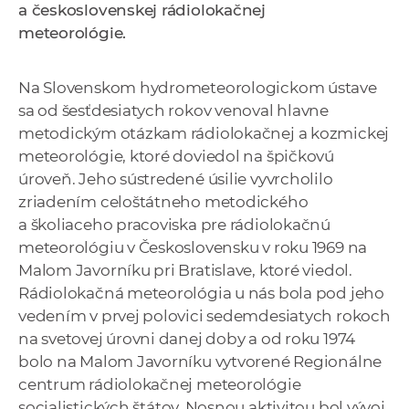
a československej rádiolokačnej
a
meteorológie.
c
o
v
Na Slovenskom hydrometeorologickom ústave
n
sa od šesťdesiatych rokov venoval hlavne
í
metodickým otázkam rádiolokačnej a kozmickej
k
meteorológie, ktoré doviedol na špičkovú
o
úroveň. Jeho sústredené úsilie vyvrcholilo
c
zriadením celoštátneho metodického
h
a školiaceho pracoviska pre rádiolokačnú
S
meteorológiu v Československu v roku 1969 na
A
Malom Javorníku pri Bratislave, ktoré viedol.
V
Rádiolokačná meteorológia u nás bola pod jeho
vedením v prvej polovici sedemdesiatych rokoch
na svetovej úrovni danej doby a od roku 1974
bolo na Malom Javorníku vytvorené Regionálne
centrum rádiolokačnej meteorológie
socialistických štátov. Nosnou aktivitou bol vývoj