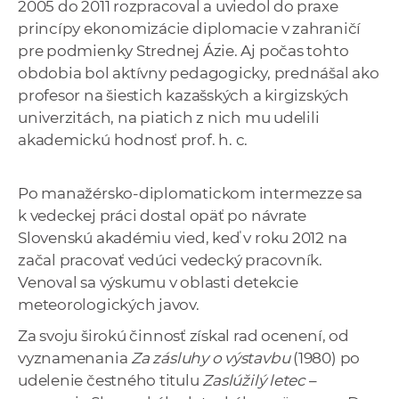
2005 do 2011 rozpracoval a uviedol do praxe
princípy ekonomizácie diplomacie v zahraničí
pre podmienky Strednej Ázie. Aj počas tohto
obdobia bol aktívny pedagogicky, prednášal ako
profesor na šiestich kazašských a kirgizských
univerzitách, na piatich z nich mu udelili
akademickú hodnosť prof. h. c.
Po manažérsko-diplomatickom intermezze sa
k vedeckej práci dostal opäť po návrate
Slovenskú akadémiu vied, keď v roku 2012 na
začal pracovať vedúci vedecký pracovník.
Venoval sa výskumu v oblasti detekcie
meteorologických javov.
Za svoju širokú činnosť získal rad ocenení, od
vyznamenania
Za zásluhy o výstavbu
(1980) po
udelenie čestného titulu
Zaslúžilý letec
–