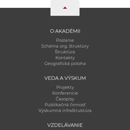
O AKADÉMII
Poslanie
Schéma org. štruktúry
Štruktúra
Kontakty
Geografická poloha
VEDA A VÝSKUM
Projekty
Konferencie
Časopisy
Publikačná činnosť
Výskumná infraštruktúra
VZDELÁVANIE