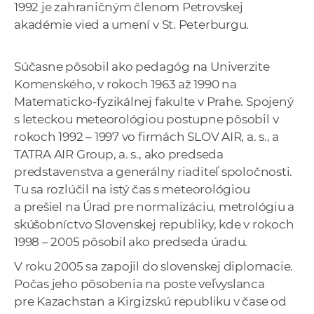
1992 je zahraničným členom Petrovskej
akadémie vied a umení v St. Peterburgu.
Súčasne pôsobil ako pedagóg na Univerzite
Komenského, v rokoch 1963 až 1990 na
Matematicko-fyzikálnej fakulte v Prahe. Spojený
s leteckou meteorológiou postupne pôsobil v
rokoch 1992 – 1997 vo firmách SLOV AIR, a. s., a
TATRA AIR Group, a. s., ako predseda
predstavenstva a generálny riaditeľ spoločnosti.
Tu sa rozlúčil na istý čas s meteorológiou
a prešiel na Úrad pre normalizáciu, metrológiu a
skúšobníctvo Slovenskej republiky, kde v rokoch
1998 – 2005 pôsobil ako predseda úradu.
V roku 2005 sa zapojil do slovenskej diplomacie.
Počas jeho pôsobenia na poste veľvyslanca
pre Kazachstan a Kirgizskú republiku v čase od