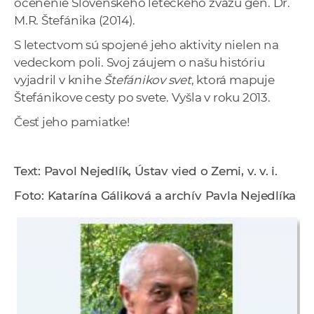
ocenenie Slovenského leteckého zväzu gen. Dr.
M.R. Štefánika (2014).
S letectvom sú spojené jeho aktivity nielen na
vedeckom poli. Svoj záujem o našu históriu
vyjadril v knihe
Štefánikov svet
, ktorá mapuje
Štefánikove cesty po svete. Vyšla v roku 2013.
Česť jeho pamiatke!
Text: Pavol Nejedlík, Ústav vied o Zemi, v. v. i.
Foto: Katarína Gáliková a archív Pavla Nejedlíka