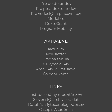
Pre doktorandov
Pre post-doktorandov
Pre vedeckých pracovníkov
MoRePro
DoktoGrant
Program Mobility
AKTUÁLNE
Aktuality
Newsletter
Úradná tabuľa
70. výročie SAV
Areál SAV v Bratislave
Čo ponúkame
LINKY
Inštitucionálny repozitár SAV
Slovenský archív soc. dát
Databáza fytocenolog. zápisov
Časopis Akadémia