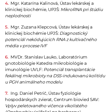
Mgr. Katarína Kalinová, Ústav lekárskej a
klinickej biochémie, UPJŠ:
MikroRNA pri štúdiu
neplodnosti
Mgr. Zuzana Klepcová, Ústav lekárskej a
klinickej biochémie UPJŠ:
Diagnostický
potenciál nekódujúcich RNA z kultivačného
média v procese IVF
MVDr. Stanislav Lauko, Laboratórium
gnotobiológie Katedra mikrobiológie a
imunológie UVLF:
Potenciál transplantácie
fekálnej mikrobioty na DSS-indukovanú kolitídu
u PGH animálneho modelu
Ing. Daniel Petrič, Ústav fyziológie
hospodárskych zvierat, Centrum biovied SAV:
Vplyv peletovaného vičenca vikolistého