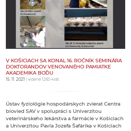
e
v
p
r
a
c
o
v
V KOŠICIACH SA KONAL 16. ROČNÍK SEMINÁRA
n
DOKTORANDOV VENOVANÉHO PAMIATKE
í
AKADEMIKA BOĎU
č
15. 11. 2021
| videné 1260-krát
k
a
c
Ústav fyziológie hospodárskych zvierat Centra
h
biovied SAV v spolupráci s Univerzitou
a
veterinárskeho lekárstva a farmácie v Košiciach
p
a Univerzitou Pavla Jozefa Šafárika v Košiciach
r