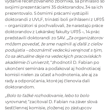
vydanie recenzovaného zborníka, sa prihlásilo so
svojimi prezentáciami 35 doktorandov, 34 sa ich
prezentovalo
.
S ôsmimi prácami vystúpili
doktorandi z UVLF, trinásti boli prihlásení z UPJŠ
– organizátori si pochvaľovali, že narastajú práce
doktorandov z Lekárskej fakulty UPJŠ –, 14 prác
predstavili doktorandi zo SAV.
„Za organizátorov
môžem povedať, že sme naplnili aj ďalší z cieľov
podujatia – oboznámiť vedeckú verejnosť s tým,
čo sa aktuálne deje na vedeckých pracoviskách
akadémie či univerzít,“
zhodnotil D. Fabian po
ukončení seminára a poďakoval aj hodnotiacej
komisii nielen za účasť a hodnotenia, ale aj za
rady a odporúčania, ktoré jej členovia dali
doktorandom.
„Bolo to ťažké rozhodovanie, lebo to bolo
vyrovnané,“
zacitoval D. Fabian na záver slová
šesťčlennej komisie, zloženej zo zástupcov