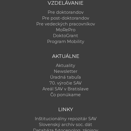
VZDELÁVANIE
Pre doktorandov
Pre post-doktorandov
Pre vedeckých pracovníkov
MoRePro
DoktoGrant
Program Mobility
AKTUÁLNE
Aktuality
Newsletter
Úradná tabuľa
70. výročie SAV
Areál SAV v Bratislave
Čo ponúkame
LINKY
Inštitucionálny repozitár SAV
Slovenský archív soc. dát
Databáza fytocenolog. zápisov