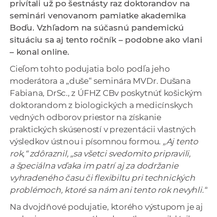
privítali už po šestnásty raz doktorandov na
a
seminári venovanom pamiatke akademika
c
Boďu. Vzhľadom na súčasnú pandemickú
o
situáciu sa aj tento ročník – podobne ako vlani
v
– konal online.
n
í
Cieľom tohto podujatia bolo podľa jeho
k
moderátora a „duše“ seminára MVDr. Dušana
o
Fabiana, DrSc., z ÚFHZ CBv poskytnúť košickým
c
doktorandom z biologických a medicínskych
h
vedných odborov priestor na získanie
S
praktických skúseností v prezentácii vlastných
A
výsledkov ústnou i písomnou formou.
„Aj tento
V
rok,“ zdôraznil, „sa všetci svedomito pripravili,
a špeciálna vďaka im patrí aj za dodržanie
vyhradeného času či flexibiltu pri technických
problémoch, ktoré sa nám ani tento rok nevyhli.“
Na dvojdňové podujatie, ktorého výstupom je aj