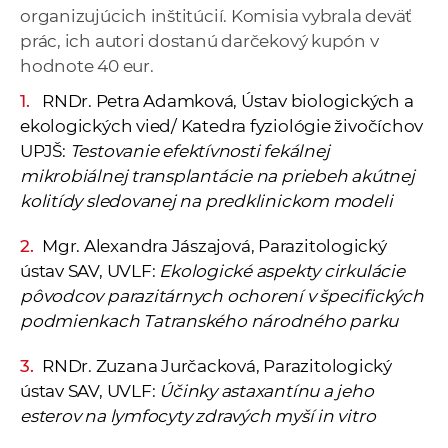
organizujúcich inštitúcií. Komisia vybrala deväť
prác, ich autori dostanú darčekový kupón v
hodnote 40 eur.
RNDr. Petra Adamková, Ústav biologických a
ekologických vied/ Katedra fyziológie živočíchov
UPJŠ:
Testovanie efektívnosti fekálnej
mikrobiálnej transplantácie na priebeh akútnej
kolitídy sledovanej na predklinickom modeli
Mgr. Alexandra Jászajová, Parazitologický
ústav SAV, UVLF:
Ekologické aspekty cirkulácie
pôvodcov parazitárnych ochorení v špecifických
podmienkach Tatranského národného parku
RNDr. Zuzana Jurčacková, Parazitologický
ústav SAV, UVLF:
Účinky astaxantínu a jeho
esterov na lymfocyty zdravých myší in vitro