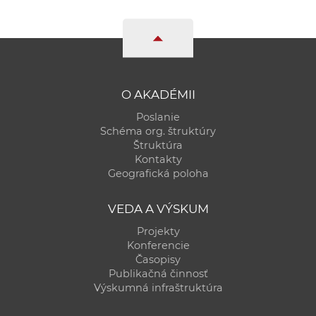
O AKADÉMII
Poslanie
Schéma org. štruktúry
Štruktúra
Kontakty
Geografická poloha
VEDA A VÝSKUM
Projekty
Konferencie
Časopisy
Publikačná činnosť
Výskumná infraštruktúra