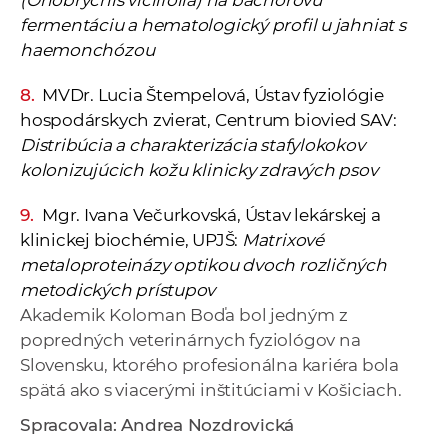
(Onobrychis viciifolia) na bachorovú
fermentáciu a hematologický profil u jahniat s
haemonchózou
MVDr. Lucia Štempelová, Ústav fyziológie
hospodárskych zvierat, Centrum biovied SAV:
Distribúcia a charakterizácia stafylokokov
kolonizujúcich kožu klinicky zdravých psov
Mgr. Ivana Večurkovská, Ústav lekárskej a
klinickej biochémie, UPJŠ:
Matrixové
metaloproteinázy optikou dvoch rozličných
metodických prístupov
Akademik Koloman Boďa bol jedným z
popredných veterinárnych fyziológov na
Slovensku, ktorého profesionálna kariéra bola
spätá ako s viacerými inštitúciami v Košiciach.
Spracovala: Andrea Nozdrovická